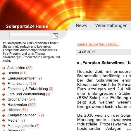
Im solarportal24-Linkverzeichnis finden
Zurück zu den Nachrichten...
Sie schnell, einfach und kostenlos
kompetente Ansprechpartner/innen für
14.06.2012
Ihre Fragen rund ums Thema
Solarenergie, Erneuerbare Energien und
mehr.
„Fahrplan Solarwärme“ f
Architekten
(22)
Höchste Zeit, mit erneue
Berater
(61)
Brennstoffe überflüssig zu
Energieagenturen
(9)
bei der Solarwärme enor
Finanzierung
(16)
Klimaschutz wird die Solar
Forschung & Entwicklung
(3)
Euro erzeugen und 2,4 Mil
eine umfangreichen Studie
Fort- und Weiterbildung
(3)
(BSW-Solar) zur Eröffnung 
Großhändler
(54)
zeigt auf, welchen wesen
Handwerker
(207)
Energiewende leisten kann 
Händler
(69)
Komplettlösungen
(22)
Bis 2030 wird sich der Sol
Marktsegmente hinzugewi
Medien
(7)
Industrielle Prozesswärme 
Montagegestelle
(7)
bestehender Anlagen au