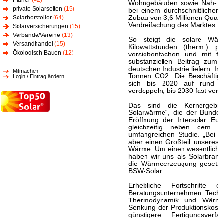
Planer
(42)
Wohngebäuden sowie Nah- u
private Solarseiten
(15)
bei einem durchschnittlich
Solarhersteller
(64)
Zubau von 3,6 Millionen Quad
Verdreifachung des Marktes.
Solarversicherungen
(15)
Verbände/Vereine
(13)
So steigt die solare Wä
Versandhandel
(15)
Kilowattstunden (therm.
Ökologisch Bauen
(12)
versiebenfachen und mit 
substanziellen Beitrag z
deutschen Industrie liefern. 
Mitmachen
Tonnen CO2. Die Beschäfti
Login / Eintrag ändern
sich bis 2020 auf rund 40
verdoppeln, bis 2030 fast ve
Das sind die Kernergebn
Solarwärme“, die der Bunde
Eröffnung der Intersolar E
gleichzeitig neben dem 
umfangreichen Studie. „Be
aber einen Großteil unsere
Wärme. Um einen wesentlich
haben wir uns als Solarbranc
die Wärmeerzeugung gesetzt
BSW-Solar.
Erhebliche Fortschritt
Beratungsunternehmen Tech
Thermodynamik und Wärmet
Senkung der Produktionskost
günstigere Fertigungsve