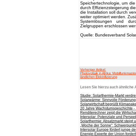
Speichertechnologie, um di
durch Effizienzsteigerung die
die Installation soll durch 
weiter optimiert werden. Zus
Systemlösungen und durc
Zielgruppen erschlossen we
Quelle: Bundesverband Solar
Vorheriger Artikel:
Photovoltaik in Afrika: Mobilfunkmaste
ländlichen Elektrifizierung
Lesen Sie hierzu auch ähnliche A
Studie: Solarthermie-Markt verdre
Solarwärme: Sinnvolle Förderung e
Solarwirtschaft begrüßt Klimapak
20 Jahre Wachstumsgeschichte - I
Renditerechner zeigt die Wirtscha
Intersolar: Potenziale und Perspe
Solarthermie: Absatzmarkt steigt
„Woche der Sonne“: Schwerpunkt
Intersolar Europe fördert junge 
Energie-Experte der Union forder