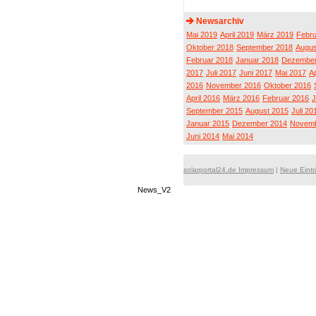
Newsarchiv
Mai 2019
April 2019
März 2019
Febru
Oktober 2018
September 2018
Augus
Februar 2018
Januar 2018
Dezember
2017
Juli 2017
Juni 2017
Mai 2017
Ap
2016
November 2016
Oktober 2016
April 2016
März 2016
Februar 2016
J
September 2015
August 2015
Juli 20
Januar 2015
Dezember 2014
Novemb
Juni 2014
Mai 2014
solarportal24.de Impressum
|
Neue Eint
News_V2