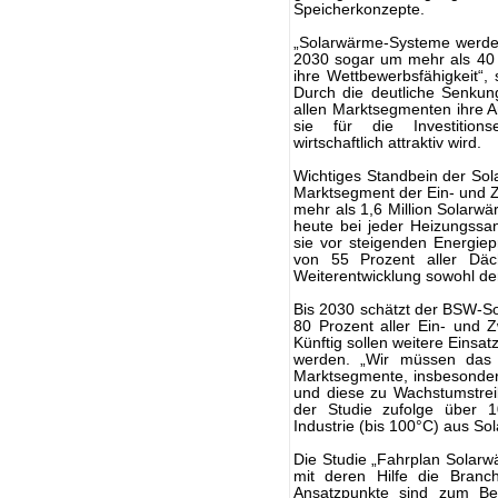
Speicherkonzepte.
„Solarwärme-Systeme werden
2030 sogar um mehr als 40 
ihre Wettbewerbsfähigkeit“,
Durch die deutliche Senkun
allen Marktsegmenten ihre A
sie für die Investition
wirtschaftlich attraktiv wird.
Wichtiges Standbein der Sol
Marktsegment der Ein- und Z
mehr als 1,6 Million Solarwä
heute bei jeder Heizungssa
sie vor steigenden Energiepr
von 55 Prozent aller Däch
Weiterentwicklung sowohl d
Bis 2030 schätzt der BSW-So
80 Prozent aller Ein- und Z
Künftig sollen weitere Einsa
werden. „Wir müssen das 
Marktsegmente, insbesonder
und diese zu Wachstumstrei
der Studie zufolge über 
Industrie (bis 100°C) aus 
Die Studie „Fahrplan Solarw
mit deren Hilfe die Branch
Ansatzpunkte sind zum Bei