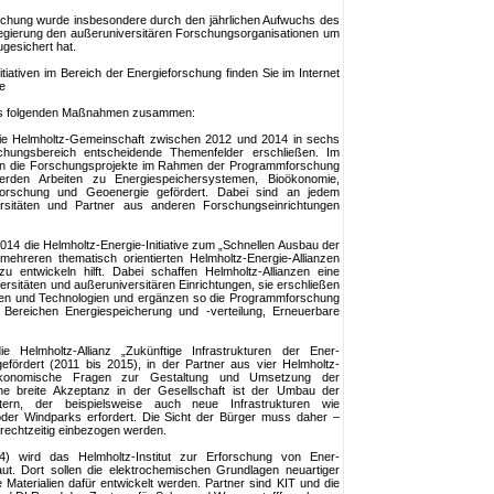
rschung wurde insbesondere durch den jährlichen Aufwuchs des
egierung den außeruniversitären Forschungsorganisationen um
gesichert hat.
tiativen im Bereich der Energieforschung finden Sie im Internet
e
 aus folgenden Maßnahmen zusammen:
 die Helmholtz-Gemeinschaft zwischen 2012 und 2014 in sechs
schungsbereich entscheidende Themenfelder erschließen. Im
en die Forschungsprojekte im Rahmen der Programmforschung
 werden Arbeiten zu Energiespeichersystemen, Bioökonomie,
alforschung und Geoenergie gefördert. Dabei sind an jedem
rsitäten und Partner aus anderen Forschungseinrichtungen
2014 die Helmholtz-Energie-Initiative zum „Schnellen Ausbau der
 mehreren thematisch orientierten Helmholtz-Energie-Allianzen
zu entwickeln hilft. Dabei schaffen Helmholtz-Allianzen eine
rsitäten und außeruniversitären Einrichtungen, sie erschließen
een und Technologien und ergänzen so die Programmforschung
Bereichen Energiespeicherung und -verteilung, Erneuerbare
e Helmholtz-Allianz „Zukünftige Infrastrukturen der Ener-
rdert (2011 bis 2015), in der Partner aus vier Helmholtz-
oökonomische Fragen zur Gestaltung und Umsetzung der
e breite Akzeptanz in der Gesellschaft ist der Umbau der
tern, der beispielsweise auch neue Infrastrukturen wie
er Windparks erfordert. Die Sicht der Bürger muss daher –
 rechtzeitig einbezogen werden.
4) wird das Helmholtz-Institut zur Erforschung von Ener-
ut. Dort sollen die elektrochemischen Grundlagen neuartiger
Materialien dafür entwickelt werden. Partner sind KIT und die