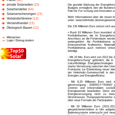
Planer
(42)
private Solarseiten
(15)
Die gezielte Stärkung der Energiefo
Budgets ermöglicht, den die Bundesr
Solarhersteller
(64)
Pakt für For-schung und Innovation zu
Solarversicherungen
(15)
Mehr Informationen über die neuen Ini
Verbände/Vereine
(13)
unter: www.helmholtz.de/energiewend
Versandhandel
(15)
Die 135 Millionen Euro setzen sich
Ökologisch Bauen
(12)
• Rund 63 Millionen Euro investiert
Portfoliothemen, die im Energiefor
Mitmachen
Anschluss an die Förderdauer werd
Login / Eintrag ändern
weitergeführt. Als Portfoliothema
Emissionsfreie Kraftwerke, Materi
Portfoliothema auch mehrere Unive
beteiligt.
- Mit 24 Mio. Euro wird von 2012 bis 
Energieforschung“ gefördert, die in
zukunftsfähige Energietechnologien 
starke Vernetzung zwischen den Unive
Freiräume zur Entwicklung neuer Id
der Helmholtz-Gemeinschaft in den 
Energien und Energieeffizienz.
- Mit 8,25 Millionen Euro wird di
gieversorgung - ENERGY-TRANS“ gefö
Zentren und Universitäten sozi
Energiewende bearbeiten. Denn ohn
Energieversorgung nicht zu meis
Stromtrassen, Pumpspeicherwerke od
über neue Formate der Partizipation -
- Mit 20 Millionen Euro (2011-201
giespeichertechniken in Ulm aufgeba
Batteriesysteme untersucht und neue 