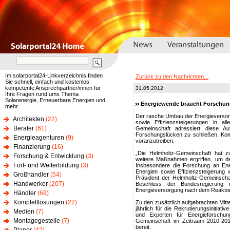
Im solarportal24-Linkverzeichnis finden
Zurück zu den Nachrichten...
Sie schnell, einfach und kostenlos
kompetente Ansprechpartner/innen für
31.05.2012
Ihre Fragen rund ums Thema
Solarenergie, Erneuerbare Energien und
Energiewende braucht Forschun
mehr.
Der rasche Umbau der Energieversor
Architekten
(22)
sowie Effizienzsteigerungen in al
Berater
(61)
Gemeinschaft adressiert diese Au
Forschungslücken zu schließen, Ko
Energieagenturen
(9)
voranzutreiben.
Finanzierung
(16)
„Die Helmholtz-Gemeinschaft hat zus
Forschung & Entwicklung
(3)
weitere Maßnahmen ergriffen, um d
Fort- und Weiterbildung
(3)
Insbesondere die Forschung an Ene
Energien sowie Effizienzsteigerung w
Großhändler
(54)
Präsident der Helmholtz-Gemeinscha
Handwerker
(207)
Beschluss der Bundesregierung 
Energieversorgung nach dem Reaktoru
Händler
(69)
Komplettlösungen
(22)
Zu den zusätzlich aufgebrachten Mitt
jährlich für die Rekrutierungsinitiat
Medien
(7)
und Experten für Energieforschun
Montagegestelle
(7)
Gemeinschaft im Zeitraum 2010-2014
bereit.