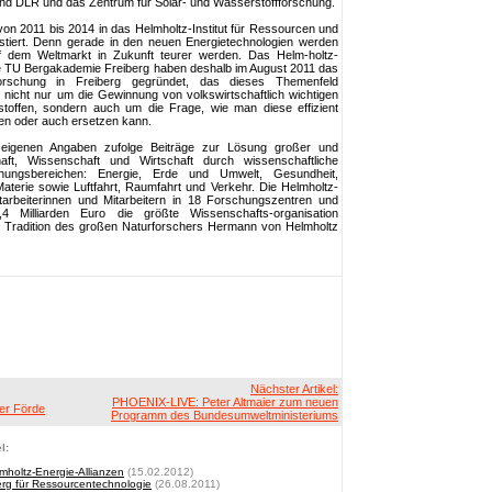
 sind DLR und das Zentrum für Solar- und Wasserstoffforschung.
von 2011 bis 2014 in das Helmholtz-Institut für Ressourcen und
estiert. Denn gerade in den neuen Energietechnologien werden
 auf dem Weltmarkt in Zukunft teurer werden. Das Helm-holtz-
 TU Bergakademie Freiberg haben deshalb im August 2011 das
nforschung in Freiberg gegründet, das dieses Themenfeld
i nicht nur um die Gewinnung von volkswirtschaftlich wichtigen
stoffen, sondern auch um die Frage, wie man diese effizient
en oder auch ersetzen kann.
t eigenen Angaben zufolge Beiträge zur Lösung großer und
ft, Wissenschaft und Wirtschaft durch wissenschaftliche
chungsbereichen: Energie, Erde und Umwelt, Gesundheit,
Materie sowie Luftfahrt, Raumfahrt und Verkehr. Die Helmholtz-
tarbeiterinnen und Mitarbeitern in 18 Forschungszentren und
 Milliarden Euro die größte Wissenschafts-organisation
der Tradition des großen Naturforschers Hermann von Helmholtz
Nächster Artikel:
PHOENIX-LIVE: Peter Altmaier zum neuen
er Förde
Programm des Bundesumweltministeriums
l:
mholtz-Energie-Allianzen
(15.02.2012)
erg für Ressourcentechnologie
(26.08.2011)