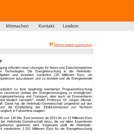
Diesen Artikel ausdrucken
g
gung erfordert neue Lösungen für Netze und Zwischenspeicher
len Technologien. Die Energieforschung in der Helmholtz-
fgaben und investiert zusätzlich 135 Millionen Euro, um
mpetenzen auszubauen und zu bündeln und die Energiewende
ätzlich zu ihrer langfristig orientierten Programmforschung
en rascheren Umbau der Energieversorgung zu ermöglichen.
rgiespeicherung und Transport, aber auch an Erneuerbaren
ird deutlich verstärkt“, erklärt Professor Dr. Jürgen Mlynek,
ft. Damit hat die Helmholtz-Gemeinschaft umgehend auf den
und die Empfehlung der Ethikkommission zur Sicheren
nglück in Fukushima reagiert.
eln von 135 Mio. Euro kommen ab 2013 bis zu 12 Millionen Euro
ive der Helmholtz-Gemeinschaft hinzu, die vor allem Expertinnen
gsthemen gewinnen wird. Insgesamt stellt die Helmholtz-
 mindestens 1.331 Millionen Euro für die Energieforschung