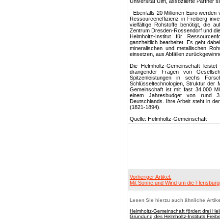
Universität Ulm, assoziierte Partner
- Ebenfalls 20 Millionen Euro werden 
Ressourceneffizienz in Freiberg inv
vielfältige Rohstoffe benötigt, die
Zentrum Dresden-Rossendorf und die
Helmholtz-Institut für Ressource
ganzheitlich bearbeitet. Es geht dabe
mineralischen und metallischen Roh
einsetzen, aus Abfällen zurückgewinn
Die Helmholtz-Gemeinschaft leiste
drängender Fragen von Gesellscha
Spitzenleistungen in sechs Fors
Schlüsseltechnologien, Struktur der 
Gemeinschaft ist mit fast 34.000 Mi
einem Jahresbudget von rund 3,4
Deutschlands. Ihre Arbeit steht in 
(1821-1894).
Quelle: Helmholtz-Gemeinschaft
Vorheriger Artikel:
Mit Sonne und Wind um die Flensburg
Lesen Sie hierzu auch ähnliche Artike
Helmholtz-Gemeinschaft fördert drei Hel
Gründung des Helmholtz-Instituts Freib