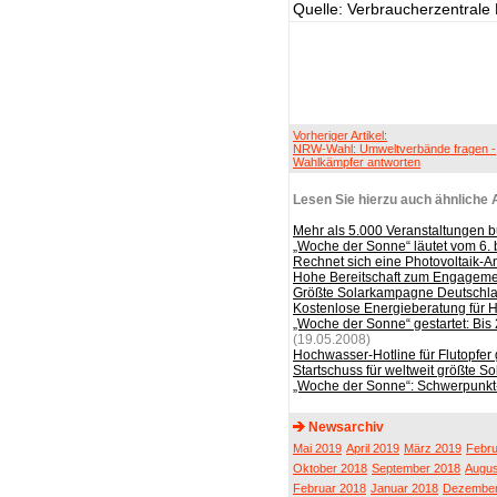
Quelle: Verbraucherzentrale
Vorheriger Artikel:
NRW-Wahl: Umweltverbände fragen -
Wahlkämpfer antworten
Lesen Sie hierzu auch ähnliche A
Mehr als 5.000 Veranstaltungen 
„Woche der Sonne“ läutet vom 6. 
Rechnet sich eine Photovoltaik-
Hohe Bereitschaft zum Engagemen
Größte Solarkampagne Deutschlan
Kostenlose Energieberatung für 
„Woche der Sonne“ gestartet: Bis
(19.05.2008)
Hochwasser-Hotline für Flutopfer 
Startschuss für weltweit größte 
„Woche der Sonne“: Schwerpunkt
Newsarchiv
Mai 2019
April 2019
März 2019
Febru
Oktober 2018
September 2018
Augus
Februar 2018
Januar 2018
Dezember