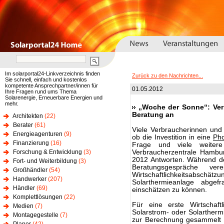
Im solarportal24-Linkverzeichnis finden
Zurück zu den Nachrichten...
Sie schnell, einfach und kostenlos
kompetente Ansprechpartner/innen für
01.05.2012
Ihre Fragen rund ums Thema
Solarenergie, Erneuerbare Energien und
mehr.
„Woche der Sonne“: Ver
Beratung an
Architekten
(22)
Berater
(61)
Viele Verbraucherinnen und 
Energieagenturen
(9)
ob die Investition in eine
Pho
Finanzierung
(16)
Frage und viele weit
Forschung & Entwicklung
(3)
Verbraucherzentrale Hambu
2012 Antworten. Während de
Fort- und Weiterbildung
(3)
Beratungsgespräche ve
Großhändler
(54)
Wirtschaftlichkeitsabschätz
Handwerker
(207)
Solarthermieanlage abgef
Händler
(69)
einschätzen zu können.
Komplettlösungen
(22)
Für eine erste Wirtschaftl
Medien
(7)
Solarstrom- oder Solarther
Montagegestelle
(7)
zur Berechnung gesammelt u