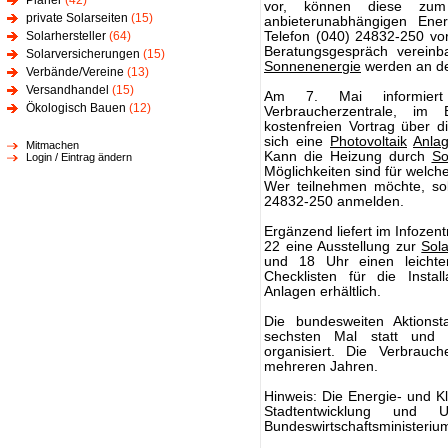
Planer
(42)
vor, können diese zum
private Solarseiten
(15)
anbieterunabhängigen Ene
Solarhersteller
(64)
Telefon (040) 24832-250 vor
Beratungsgespräch verein
Solarversicherungen
(15)
Sonnenenergie
werden an de
Verbände/Vereine
(13)
Versandhandel
(15)
Am 7. Mai informiert 
Ökologisch Bauen
(12)
Verbraucherzentrale, im
kostenfreien Vortrag über 
sich eine
Photovoltaik
Anla
Mitmachen
Kann die Heizung durch
So
Login / Eintrag ändern
Möglichkeiten sind für welch
Wer teilnehmen möchte, sol
24832-250 anmelden.
Ergänzend liefert im Infozen
22 eine Ausstellung zur
Sol
und 18 Uhr einen leichte
Checklisten für die Insta
Anlagen erhältlich.
Die bundesweiten Aktions
sechsten Mal statt und 
organisiert. Die Verbrauch
mehreren Jahren.
Hinweis: Die Energie- und K
Stadtentwicklung und 
Bundeswirtschaftsministerium