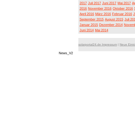
2017
Juli 2017
Juni 2017
Mai 2017
Ap
2016
November 2016
Oktober 2016
April 2016
März 2016
Februar 2016
J
September 2015
August 2015
Juli 20
Januar 2015
Dezember 2014
Novemb
Juni 2014
Mai 2014
solarportal24.de Impressum
|
Neue Eint
News_V2