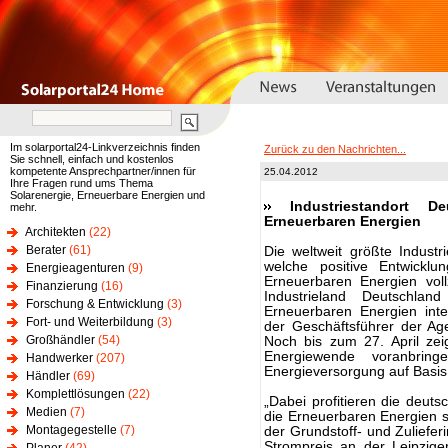
Im solarportal24-Linkverzeichnis finden
Zurück zu den Nachrichten...
Sie schnell, einfach und kostenlos
kompetente Ansprechpartner/innen für
25.04.2012
Ihre Fragen rund ums Thema
Solarenergie, Erneuerbare Energien und
Industriestandort 
mehr.
Erneuerbaren Energien
Architekten
(22)
Berater
(61)
Die weltweit größte Indust
welche positive Entwickl
Energieagenturen
(9)
Erneuerbaren Energien voll
Finanzierung
(16)
Industrieland Deutschla
Forschung & Entwicklung
(3)
Erneuerbaren Energien inter
Fort- und Weiterbildung
(3)
der Geschäftsführer der Age
Großhändler
(54)
Noch bis zum 27. April zei
Energiewende voranbrin
Handwerker
(207)
Energieversorgung auf Basis
Händler
(69)
Komplettlösungen
(22)
„Dabei profitieren die deut
Medien
(7)
die Erneuerbaren Energien so
Montagegestelle
(7)
der Grundstoff- und Zuliefe
Strompreis an der Leipzige