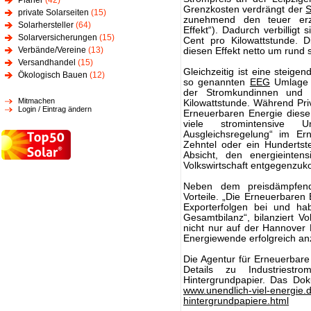
Planer
(42)
Grenzkosten verdrängt der
S
private Solarseiten
(15)
zunehmend den teuer erz
Solarhersteller
(64)
Effekt“). Dadurch verbillig
Solarversicherungen
(15)
Cent pro Kilowattstunde. Di
Verbände/Vereine
(13)
diesen Effekt netto um rund s
Versandhandel
(15)
Gleichzeitig ist eine steig
Ökologisch Bauen
(12)
so genannten
EEG
Umlage t
der Stromkundinnen und 
Mitmachen
Kilowattstunde. Während Pri
Login / Eintrag ändern
Erneuerbaren Energie diese
viele stromintensive 
Ausgleichsregelung“ im Ern
Zehntel oder ein Hundertst
Absicht, den energieinten
Volkswirtschaft entgegenzu
Neben dem preisdämpfend
Vorteile. „Die Erneuerbaren
Exporterfolgen bei und habe
Gesamtbilanz“, bilanziert Vo
nicht nur auf der Hannover
Energiewende erfolgreich a
Die Agentur für Erneuerbar
Details zu Industriestro
Hintergrundpapier. Das Dok
www.unendlich-viel-energie.
hintergrundpapiere.html