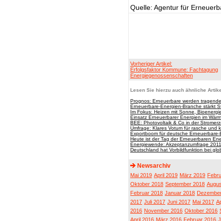
Quelle: Agentur für Erneuer
Vorheriger Artikel:
Erfolgsfaktor Kommune: Fachtagung
Energiegenossenschaften
Lesen Sie hierzu auch ähnliche Artike
Prognos: Erneuerbare werden tragende 
Erneuerbare-Energien-Branche stärkt 
Im Fokus: Heizen mit Sonne, Bioenergi
Einsatz Erneuerbarer Energien im Wärme
BEE: Photovoltaik & Co in der Stromer
Umfrage: Klares Votum für rasche und
Exportboom für deutsche Erneuerbare-
Heute ist der Tag der Erneuerbaren En
Energiewende: Akzeptanzumfrage 2011 j
Deutschland hat Vorbildfunktion bei gl
Newsarchiv
Mai 2019
April 2019
März 2019
Febru
Oktober 2018
September 2018
Augus
Februar 2018
Januar 2018
Dezember
2017
Juli 2017
Juni 2017
Mai 2017
Ap
2016
November 2016
Oktober 2016
April 2016
März 2016
Februar 2016
J