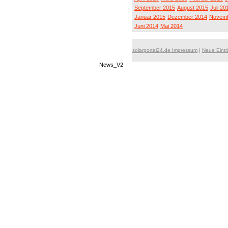
September 2015
August 2015
Juli 20
Januar 2015
Dezember 2014
Novemb
Juni 2014
Mai 2014
solarportal24.de Impressum
|
Neue Eint
News_V2