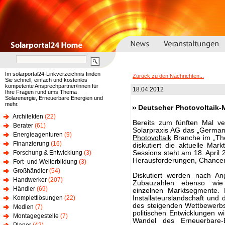
Im solarportal24-Linkverzeichnis finden
Zurück zu den Nachrichten...
Sie schnell, einfach und kostenlos
kompetente Ansprechpartner/innen für
18.04.2012
Ihre Fragen rund ums Thema
Solarenergie, Erneuerbare Energien und
mehr.
Deutscher Photovoltaik-
Architekten
(22)
Bereits zum fünften Mal v
Berater
(61)
Solarpraxis AG das „German
Energieagenturen
(9)
Photovoltaik
Branche im „Th
Finanzierung
(16)
diskutiert die aktuelle Mar
Forschung & Entwicklung
(3)
Sessions steht am 18. April
Herausforderungen, Chancen 
Fort- und Weiterbildung
(3)
Großhändler
(54)
Diskutiert werden nach An
Handwerker
(207)
Zubauzahlen ebenso wie 
Händler
(69)
einzelnen Marktsegmente. 
Komplettlösungen
(22)
Installateurslandschaft und
des steigenden Wettbewerbs
Medien
(7)
politischen Entwicklungen 
Montagegestelle
(7)
Wandel des Erneuerbare-E