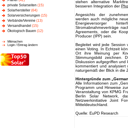
Planer
(42)
stehen alternative Markttr
private Solarseiten
(15)
besseren Integration der
Pho
Solarhersteller
(64)
Angesichts der zunehmen
Solarversicherungen
(15)
werden auch mögliche neue 
Verbände/Vereine
(13)
Energieversorger hin
Versandhandel
(15)
Stromabnahmeverträge nach
Ökologisch Bauen
(12)
Agreements, oder die Koop
Producer (IPP) sein.
Mitmachen
Begleitet wird jede Session
Login / Eintrag ändern
einen Voting. In Echtzeit kö
Ort ihre Meinung per Kno
Stimmungsbild zeichnen.
Diskussion aufgegriffen und
kommentiert und analysiert 
naturgemäß der Blick in die 
Hintergründe zum „German 
Alle Informationen zum „Ger
Programm und Hinweise zur 
Veranstaltung von KPMG Fran
Berlin Solar Network, da
Netzwerkinitiative Joint F
Mitteldeutschland.
Quelle: EuPD Research