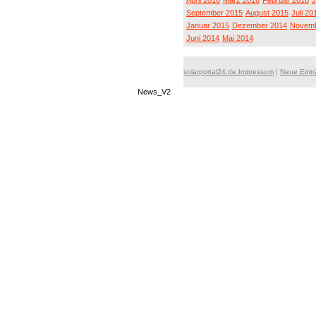
April 2016
März 2016
Februar 2016
J
September 2015
August 2015
Juli 20
Januar 2015
Dezember 2014
Novemb
Juni 2014
Mai 2014
solarportal24.de Impressum
|
Neue Eint
News_V2