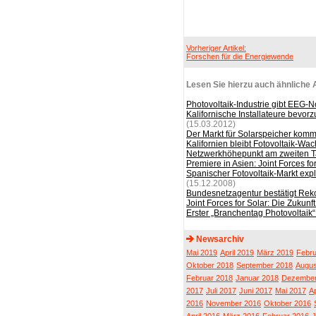
Vorheriger Artikel:
Forschen für die Energiewende
Lesen Sie hierzu auch ähnliche A
Photovoltaik-Industrie gibt EEG-
Kalifornische Installateure bevo
(15.03.2012)
Der Markt für Solarspeicher kom
Kalifornien bleibt Fotovoltaik-W
Netzwerkhöhepunkt am zweiten Ta
Premiere in Asien: Joint Forces fo
Spanischer Fotovoltaik-Markt exp
(15.12.2008)
Bundesnetzagentur bestätigt Rek
Joint Forces for Solar: Die Zukun
Erster „Branchentag Photovoltai
Newsarchiv
Mai 2019
April 2019
März 2019
Febru
Oktober 2018
September 2018
Augus
Februar 2018
Januar 2018
Dezember
2017
Juli 2017
Juni 2017
Mai 2017
Ap
2016
November 2016
Oktober 2016