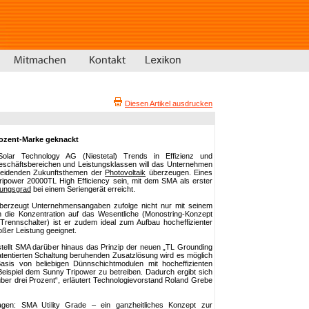
Diesen Artikel ausdrucken
ozent-Marke geknackt
ar Technology AG (Niestetal) Trends in Effizienz und
Geschäftsbereichen und Leistungsklassen will das Unternehmen
cheidenden Zukunftsthemen der
Photovoltaik
überzeugen. Eines
Tripower 20000TL High Efficiency sein, mit dem SMA als erster
ungsgrad
bei einem Seriengerät erreicht.
erzeugt Unternehmensangaben zufolge nicht nur mit seinem
die Konzentration auf das Wesentliche (Monostring-Konzept
-Trennschalter) ist er zudem ideal zum Aufbau hocheffizienter
roßer Leistung geeignet.
stellt SMA darüber hinaus das Prinzip der neuen „TL Grounding
patentierten Schaltung beruhenden Zusatzlösung wird es möglich
asis von beliebigen Dünnschichtmodulen mit hocheffizienten
Beispiel dem Sunny Tripower zu betreiben. Dadurch ergibt sich
über drei Prozent“, erläutert Technologievorstand Roland Grebe
agen: SMA Utility Grade – ein ganzheitliches Konzept zur