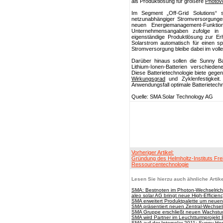
als Produktlösung für größere
Photovo
Im Segment „Off-Grid Solutions“ 
netzunabhängiger Stromversorgung
neuen Energiemanagement-Funktio
Unternehmensangaben zufolge in
eigenständige Produktlösung zur E
Solarstrom automatisch für einen sp
Stromversorgung bleibe dabei im voll
Darüber hinaus sollen die Sunny 
Lithium-Ionen-Batterien verschiede
Diese Batterietechnologie biete gegen
Wirkungsgrad
und Zyklenfestigkeit.
Anwendungsfall optimale Batterietec
Quelle: SMA Solar Technology AG
Vorheriger Artikel:
Gründung des Helmholtz-Instituts Frei
Ressourcentechnologie
Lesen Sie hierzu auch ähnliche Artike
SMA: Bestnoten im Photon-Wechselricht
aleo solar AG bringt neue High-Efficie
SMA erweitert Produktpalette um neuen
SMA präsentiert neuen Zentral-Wechselr
SMA Gruppe erschließt neuen Wachstu
SMA wird Partner im Leuchtturmprojekt
SMA auf der Intersolar 2011: Sunny 