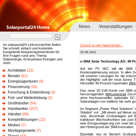
Im solarportal24-Linkverzeichnis finden
Zurück zu den Nachrichten...
Sie schnell, einfach und kostenlos
kompetente Ansprechpartner/innen für
25.08.2011
Ihre Fragen rund ums Thema
Solarenergie, Erneuerbare Energien und
SMA Solar Technology AG: 99 Pr
mehr.
Auf der PV SEC will die SMA Sol
Architekten
(22)
Kostenoptimierung setzen. In allen 
Berater
(61)
mit smarten Lösungen für die ents
der Highlights soll der neue Sunny 
Energieagenturen
(9)
Hersteller 99 Prozent maximalen
Wirk
Finanzierung
(16)
Das neue 20 kVA-Gerät von SMA üb
Forschung & Entwicklung
(3)
hervorragenden
Wirkungsgrad
Durch 
Fort- und Weiterbildung
(3)
ohne Hochsetzsteller, optionaler DC
Solaranlagen von mittlerer bis sehr g
Großhändler
(54)
Handwerker
(207)
Im Segment „Power Plant Solutions“ 
Solution“ vor: „Mit einem auf dieser 
Händler
(69)
sein, dezentrale Großanlagen auf B
Komplettlösungen
(22)
trafolosen Wechselrichtern wie zum 
eine Ertragssteigerung von zwei bis 
Medien
(7)
den Hintergrund der SMA Innovation.
Montagegestelle
(7)
Ebenfalls neu im Bereich Großanl