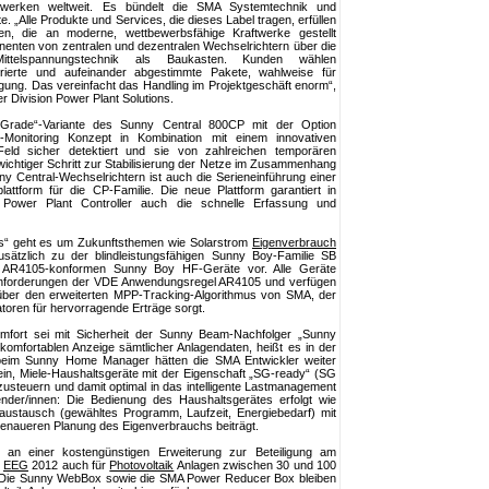
werken weltweit. Es bündelt die SMA Systemtechnik und
e. „Alle Produkte und Services, die dieses Label tragen, erfüllen
n, die an moderne, wettbewerbsfähige Kraftwerke gestellt
nenten von zentralen und dezentralen Wechselrichtern über die
ttelspannungstechnik als Baukasten. Kunden wählen
rierte und aufeinander abgestimmte Pakete, wahlweise für
gung. Das vereinfacht das Handling im Projektgeschäft enorm“,
r Division Power Plant Solutions.
ty Grade“-Variante des Sunny Central 800CP mit der Option
g-Monitoring Konzept in Kombination mit einem innovativen
Feld sicher detektiert und sie von zahlreichen temporären
wichtiger Schritt zur Stabilisierung der Netze im Zusammenhang
y Central-Wechselrichtern ist auch die Serieneinführung einer
ttform für die CP-Familie. Die neue Plattform garantiert in
ower Plant Controller auch die schnelle Erfassung und
s“ geht es um Zukunftsthemen wie Solarstrom
Eigenverbrauch
usätzlich zu der blindleistungsfähigen Sunny Boy-Familie SB
ls AR4105-konformen Sunny Boy HF-Geräte vor. Alle Geräte
Anforderungen der VDE Anwendungsregel AR4105 und verfügen
 über den erweiterten MPP-Tracking-Algorithmus von SMA, der
atoren für hervorragende Erträge sorgt.
mfort sei mit Sicherheit der Sunny Beam-Nachfolger „Sunny
 komfortablen Anzeige sämtlicher Anlagendaten, heißt es in der
 beim Sunny Home Manager hätten die SMA Entwickler weiter
sein, Miele-Haushaltsgeräte mit der Eigenschaft „SG-ready“ (SG
nzusteuern und damit optimal in das intelligente Lastmanagement
ender/innen: Die Bedienung des Haushaltsgerätes erfolgt wie
austausch (gewähltes Programm, Laufzeit, Energiebedarf) mit
naueren Planung des Eigenverbrauchs beiträgt.
n an einer kostengünstigen Erweiterung zur Beteiligung am
t
EEG
2012 auch für
Photovoltaik
Anlagen zwischen 30 und 100
. Die Sunny WebBox sowie die SMA Power Reducer Box bleiben