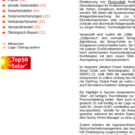
Planer
(42)
Realisierung von
Photovoltaik
Kraft
private Solarseiten
(15)
Dienstleistungen für Kraftwerksprojekt
die hohen, komplexen Anforderunge
Solarhersteller
(64)
werden. Wir bieten alle Systemkompo
Solarversicherungen
(15)
Anlagenüberwachung bis zur Mi
Einzelkomponenten oder vorkon?gu
Verbände/Vereine
(13)
zentrale und dezentrale Anlagenausle
Versandhandel
(15)
so Jürgen Reinert, Technologiechef de
Ökologisch Bauen
(12)
Vorgestellt wird zudem die „Utili
„Optiprotect“, dem zentralen Strin
Algorithmus, der String-Fehler im 
Mitmachen
Ereignissen unterscheiden kann. Ein 
Login / Eintrag ändern
mit solaren Großkraftwerken mit Sunn
hoch performanten Kommunikationspla
Kombination mit dem neuen SMA P
Ausregelung von Netzparametern.
Im Segment „Medium Power Solution
Smart Grids und Netzintegration. Z
5000TL-21 stellt SMA die ebenfal
entsprechen in vollem Umfang den 
mit OptiTrac Global Peak ab sofort
auch bei teilverschatteten Solargener
Ein Highlight in Sachen Anwenderko
View“, ein farbiges Touchdisplay zur
Pressemitteilung weiter. Aber auch
gedacht: Er soll künftig in der Lage 
steht für „Smart Grid“) unmittelbar a
einzubeziehen. Vorteile für die Anw
gewohnt, während der direkte Daten
dem Sunny Home Manager zu einer ge
Zudem arbeiten die Ingenieur/inne
Netzsicherheitsmanagement, das lau
kW Peakleistung vorgeschrieben ist