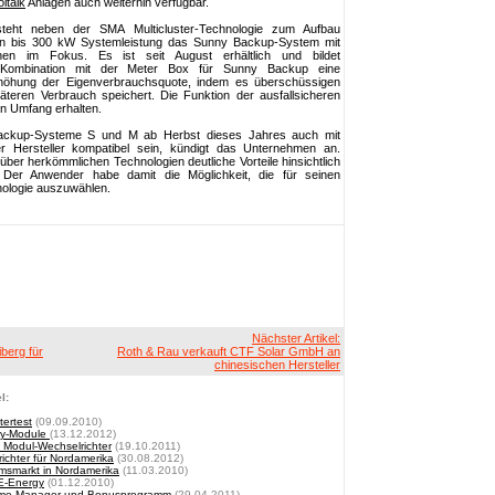
ltaik
Anlagen auch weiterhin verfügbar.
steht neben der SMA Multicluster-Technologie zum Aufbau
en bis 300 kW Systemleistung das Sunny Backup-System mit
nen im Fokus. Es ist seit August erhältlich und bildet
 Kombination mit der Meter Box für Sunny Backup eine
rhöhung der Eigenverbrauchsquote, indem es überschüssigen
äteren Verbrauch speichert. Die Funktion der ausfallsicheren
en Umfang erhalten.
Backup-Systeme S und M ab Herbst dieses Jahres auch mit
ner Hersteller kompatibel sein, kündigt das Unternehmen an.
über herkömmlichen Technologien deutliche Vorteile hinsichtlich
 Der Anwender habe damit die Möglichkeit, die für seinen
hnologie auszuwählen.
Nächster Artikel:
berg für
Roth & Rau verkauft CTF Solar GmbH an
chinesischen Hersteller
l:
ertest
(09.09.2010)
ncy-Module
(13.12.2012)
 Modul-Wechselrichter
(19.10.2011)
ichter für Nordamerika
(30.08.2012)
msmarkt in Nordamerika
(11.03.2010)
 E-Energy
(01.12.2010)
Home Manager und Bonusprogramm
(29.04.2011)