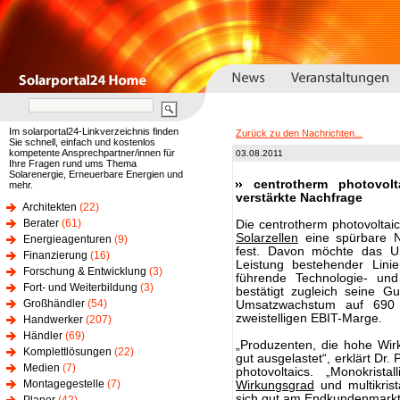
Im solarportal24-Linkverzeichnis finden
Zurück zu den Nachrichten...
Sie schnell, einfach und kostenlos
kompetente Ansprechpartner/innen für
03.08.2011
Ihre Fragen rund ums Thema
Solarenergie, Erneuerbare Energien und
centrotherm photovol
mehr.
verstärkte Nachfrage
Architekten
(22)
Berater
(61)
Die centrotherm photovoltaic
Solarzellen
eine spürbare N
Energieagenturen
(9)
fest. Davon möchte das Un
Finanzierung
(16)
Leistung bestehender Lini
Forschung & Entwicklung
(3)
führende Technologie- und
Fort- und Weiterbildung
(3)
bestätigt zugleich seine G
Großhändler
(54)
Umsatzwachstum auf 690 b
zweistelligen EBIT-Marge.
Handwerker
(207)
Händler
(69)
„Produzenten, die hohe Wir
Komplettlösungen
(22)
gut ausgelastet“, erklärt Dr
Medien
(7)
photovoltaics. „Monokrista
Montagegestelle
(7)
Wirkungsgrad
und multikrist
sich gut am Endkundenmarkt