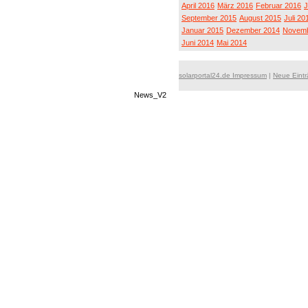
April 2016
März 2016
Februar 2016
J
September 2015
August 2015
Juli 20
Januar 2015
Dezember 2014
Novemb
Juni 2014
Mai 2014
solarportal24.de Impressum
|
Neue Eint
News_V2