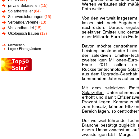
Planer
(42)
Werten verkaufen sich mäßig 
private Solarseiten
(15)
Fath weiter.
Solarhersteller
(64)
Solarversicherungen
(15)
Von den weltweit insgesamt 
Verbände/Vereine
(13)
lassen sich nach Angaben v
nachrüsten. Daraus ergeb
Versandhandel
(15)
selektiver Emitter und cent
Ökologisch Bauen
(12)
einer Milliarde Euro bis E
Mitmachen
Davon möchte centrotherm ph
Login / Eintrag ändern
Leistung bestehender Linien
der selektiven Emitter-Te
zweistelligen Millionen-Euro
Ende 2011 sollen ers
Rückseitentechnologie
Solar
aus dem Upgrade-Geschäft so
kommenden Jahres auf einen 
Mit dem selektiven Emi
Solarzellen
Unternehmensan
erhöht und damit Effizienzwe
Prozent liegen. Komme zusät
zum Einsatz, können Effizien
Bereich lägen, so centrother
Der weltweit führende Techn
Branche bestätigt zugleich
einem Umsatzwachstum auf 6
zweistelligen EBIT-Marge.