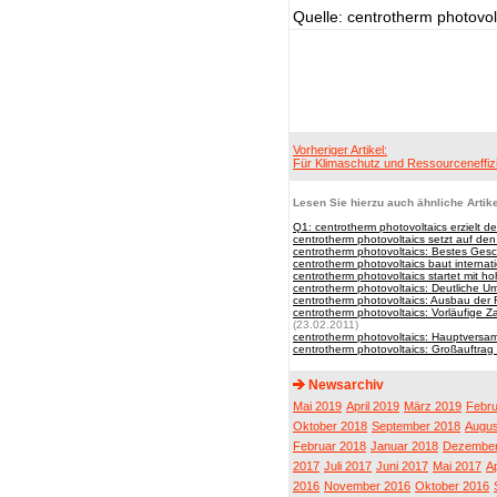
Quelle: centrotherm photovol
Vorheriger Artikel:
Für Klimaschutz und Ressourceneffiz
Lesen Sie hierzu auch ähnliche Artike
Q1: centrotherm photovoltaics erzielt 
centrotherm photovoltaics setzt auf d
centrotherm photovoltaics: Bestes Ges
centrotherm photovoltaics baut internat
centrotherm photovoltaics startet mit 
centrotherm photovoltaics: Deutliche 
centrotherm photovoltaics: Ausbau der 
centrotherm photovoltaics: Vorläufige 
(23.02.2011)
centrotherm photovoltaics: Hauptversa
centrotherm photovoltaics: Großauftrag
Newsarchiv
Mai 2019
April 2019
März 2019
Febru
Oktober 2018
September 2018
Augus
Februar 2018
Januar 2018
Dezember
2017
Juli 2017
Juni 2017
Mai 2017
Ap
2016
November 2016
Oktober 2016