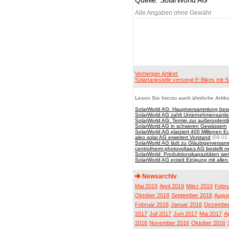
Quelle: SolarWorld AG
Alle Angaben ohne Gewähr
Vorheriger Artikel:
Solartankstelle versorgt E-Bikes mit 
Lesen Sie hierzu auch ähnliche Artike
SolarWorld AG: Hauptversammlung besc
SolarWorld AG zahlt Unternehmensanle
SolarWorld AG: Termin zur außerordent
SolarWorld AG in schweren Gewässern
SolarWorld AG platziert 400 Millionen E
aleo solar AG erweitert Vorstand
(09.02
SolarWorld AG lädt zu Gläubigerversa
centrotherm photovoltaics AG bestellt 
SolarWorld: Produktionskapazitäten w
SolarWorld AG erzielt Einigung mit alle
Newsarchiv
Mai 2019
April 2019
März 2019
Febru
Oktober 2018
September 2018
Augus
Februar 2018
Januar 2018
Dezember
2017
Juli 2017
Juni 2017
Mai 2017
Ap
2016
November 2016
Oktober 2016