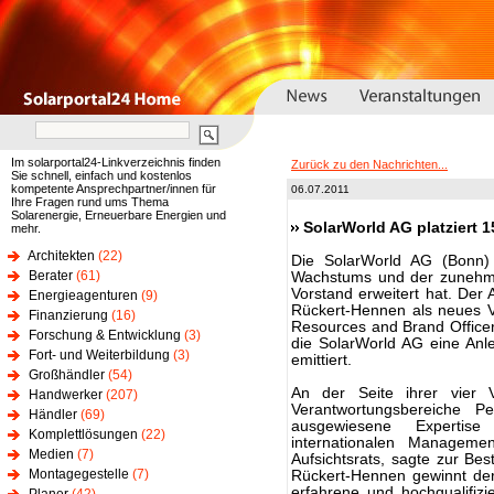
Im solarportal24-Linkverzeichnis finden
Zurück zu den Nachrichten...
Sie schnell, einfach und kostenlos
kompetente Ansprechpartner/innen für
06.07.2011
Ihre Fragen rund ums Thema
Solarenergie, Erneuerbare Energien und
SolarWorld AG platziert 1
mehr.
Architekten
(22)
Die SolarWorld AG (Bonn) 
Berater
(61)
Wachstums und der zunehmen
Vorstand erweitert hat. Der 
Energieagenturen
(9)
Rückert-Hennen als neues V
Finanzierung
(16)
Resources and Brand Office
Forschung & Entwicklung
(3)
die SolarWorld AG eine Anl
Fort- und Weiterbildung
(3)
emittiert.
Großhändler
(54)
An der Seite ihrer vier V
Handwerker
(207)
Verantwortungsbereiche 
Händler
(69)
ausgewiesene Expertise
Komplettlösungen
(22)
internationalen Managemen
Medien
(7)
Aufsichtsrats, sagte zur Bes
Montagegestelle
(7)
Rückert-Hennen gewinnt der
erfahrene und hochqualifizi