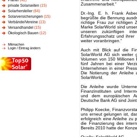
Planer
(42)
Zusammenarbeit.“
private Solarseiten
(15)
Solarhersteller
(64)
Dr.-Ing. E. h. Frank Asbe
Solarversicherungen
(15)
begrüßte die Bennung ausdr
Verbände/Vereine
(13)
richtige Frau zur richtigen 
Marke SolarWorld sind unser
Versandhandel
(15)
unseren zukünftigen inte
Ökologisch Bauen
(12)
Erfahrungsschatz und ihrer 
weiter voranbringen.“
Mitmachen
Login / Eintrag ändern
Auch mit Blick auf die Fi
SolarWorld AG sich weiter g
Volumen von 150 Millionen Eu
fünf Jahren bei einer Ver
Unternehmen in einer Presse
Die Notierung der Anleihe
SolarWorld.
Die Anleihe wurde Untern
Finanzinstituten und Inter
und dem europäischen Au
Deutsche Bank AG sind Joint
Philipp Koecke, Finanzvorst
uns erneut gelungen ist, d
erfolgreich eine Anleihe zu p
die Finanzierung des inte
Bereits 2010 hatte der Konzer