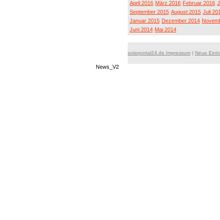
April 2016
März 2016
Februar 2016
J
September 2015
August 2015
Juli 20
Januar 2015
Dezember 2014
Novemb
Juni 2014
Mai 2014
solarportal24.de Impressum
|
Neue Eint
News_V2