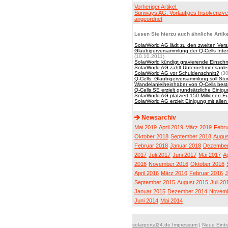
Vorheriger Artikel:
Sunways AG: Vorläufiges Insolvenzve
angeordnet
Lesen Sie hierzu auch ähnliche Artike
SolarWorld AG lädt zu den zweiten Vers
Gläubigerversammlung der Q-Cells Inter
(10.10.2011)
SolarWorld kündigt gravierende Einschn
SolarWorld AG zahlt Unternehmensanle
SolarWorld AG vor Schuldenschnitt?
(30
Q-Cells: Gläubigerversammlung soll S
Wandelanleiheinhaber von Q-Cells best
Q-Cells SE erzielt grundsätzliche Einig
SolarWorld AG platziert 150 Millionen E
SolarWorld AG erzielt Einigung mit alle
Newsarchiv
Mai 2019
April 2019
März 2019
Febru
Oktober 2018
September 2018
Augus
Februar 2018
Januar 2018
Dezember
2017
Juli 2017
Juni 2017
Mai 2017
Ap
2016
November 2016
Oktober 2016
April 2016
März 2016
Februar 2016
J
September 2015
August 2015
Juli 20
Januar 2015
Dezember 2014
Novemb
Juni 2014
Mai 2014
solarportal24.de Impressum
|
Neue Eint