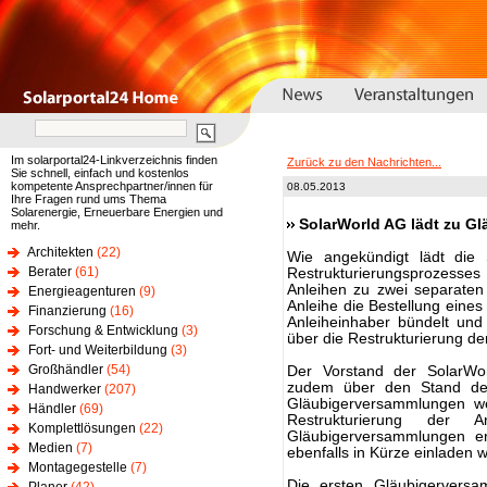
Im solarportal24-Linkverzeichnis finden
Zurück zu den Nachrichten...
Sie schnell, einfach und kostenlos
kompetente Ansprechpartner/innen für
08.05.2013
Ihre Fragen rund ums Thema
Solarenergie, Erneuerbare Energien und
SolarWorld AG lädt zu G
mehr.
Architekten
(22)
Wie angekündigt lädt die 
Berater
(61)
Restrukturierungsprozesses 
Anleihen zu zwei separaten
Energieagenturen
(9)
Anleihe die Bestellung eines
Finanzierung
(16)
Anleiheinhaber bündelt und 
Forschung & Entwicklung
(3)
über die Restrukturierung de
Fort- und Weiterbildung
(3)
Großhändler
(54)
Der Vorstand der SolarWo
zudem über den Stand der
Handwerker
(207)
Gläubigerversammlungen we
Händler
(69)
Restrukturierung der 
Komplettlösungen
(22)
Gläubigerversammlungen er
Medien
(7)
ebenfalls in Kürze einladen w
Montagegestelle
(7)
Die ersten Gläubigerversa