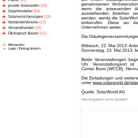
Planer
(42)
gemeinsamen Vertreters/ein
private Solarseiten
(15)
wenn die anwesenden Anl
Solarhersteller
(64)
ausstehenden Anleihen ver
Solarversicherungen
(15)
werden, werde die SolarWor
Verbände/Vereine
(13)
einberufen. Diese sei d
Unternehmen weiter.
Versandhandel
(15)
Ökologisch Bauen
(12)
Die Gläubigerversammlungen 
Mitmachen
Mittwoch, 22. Mai 2013: Anl
Login / Eintrag ändern
Donnerstag, 23. Mai 2013: 
Beide Veranstaltungen begi
Uhr. Veranstaltungsort is
Center Bonn (WCCB), Herma
Die Einladungen und weitere
unter
www.solarworld.de/gl
Quelle: SolarWorld AG
Alle Angaben ohne Gewähr