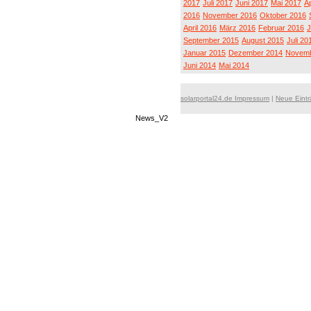
2017
Juli 2017
Juni 2017
Mai 2017
Ap
2016
November 2016
Oktober 2016
April 2016
März 2016
Februar 2016
J
September 2015
August 2015
Juli 20
Januar 2015
Dezember 2014
Novemb
Juni 2014
Mai 2014
solarportal24.de Impressum
|
Neue Eint
News_V2