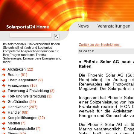
Im solarportal24-Linkverzeichnis finden
Zurück zu den Nachrichten...
Sie schnell, einfach und kostenlos
kompetente Ansprechpartner/innen für
07.06.2011
Ihre Fragen rund ums Thema
Solarenergie, Erneuerbare Energien und
Phönix Solar AG baut w
mehr.
Italien
Architekten
(22)
Berater
(61)
Die Phoenix Solar AG (Sul
Rom(Italien) im Auftrag e
Energieagenturen
(9)
Renewables ein
Photovoltai
Finanzierung
(16)
Megawatt. Der Solarpark ist 
Forschung & Entwicklung
(3)
Fort- und Weiterbildung
(3)
Insgesamt hat Phoenix Solar
Großhändler
(54)
einer Spitzenleistung von in
Frankreich realisiert. E.ON 
Handwerker
(207)
weltweit für die Aktivitä
Händler
(69)
Energien und Klimaschutz ver
Komplettlösungen
(22)
Medien
(7)
Die Phoenix Solar AG ist 
Montagegestelle
(7)
Marino verantwortlich. Eing
Solar, heißt es in einer 