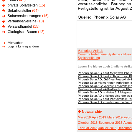
Planer
(42)
voraussichtliche Baubegin
private Solarseiten
(15)
Fertigstellung ist für August
Solarhersteller
(64)
Solarversicherungen
(15)
Quelle: Phoenix Solar AG
Verbände/Vereine
(13)
Versandhandel
(15)
Ökologisch Bauen
(12)
Mitmachen
Login / Eintrag ändern
Vorheriger Artikel:
Conergy bietet neue Systeme inklusi
Speicherlösung
Lesen Sie hierzu auch ähnliche Artike
Phoenix Solar AG baut Megawatt Photovo
Phoenix Solar AG baut in Italien zwei 
Phoenix Solar AG: Größtes Fotovoltaik
Phoenix Solar mit mehreren Aufträgen in 
Phoenix Solar AG: Weitere Fotovoltaik-
Größtes Photovoltaik-Kraftwerk der Ph
Phoenix Solar AG realisiert 2,2 Megawat
Phoenix Solar AG errichtet eine der wel
Phoenix Solar AG baut Photovoltaik-Par
Phoenix Solar AG erweitert und verlän
Newsarchiv
Mai 2019
April 2019
März 2019
Febru
Oktober 2018
September 2018
Augus
Februar 2018
Januar 2018
Dezember