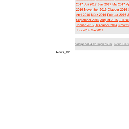
2017
Juli 2017
Juni 2017
Mai 2017
Ap
2016
November 2016
Oktober 2016
April 2016
März 2016
Februar 2016
J
September 2015
August 2015
Juli 20
Januar 2015
Dezember 2014
Novemb
Juni 2014
Mai 2014
solarportal24.de Impressum
|
Neue Eint
News_V2