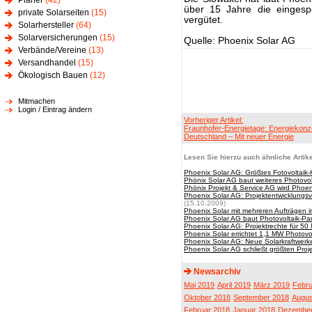
Planer
(42)
über 15 Jahre die eingespe
private Solarseiten
(15)
vergütet.
Solarhersteller
(64)
Solarversicherungen
(15)
Quelle: Phoenix Solar AG
Verbände/Vereine
(13)
Versandhandel
(15)
Ökologisch Bauen
(12)
Mitmachen
Login / Eintrag ändern
Vorheriger Artikel:
Fraunhofer-Energietage: Energiekonz
Deutschland – Mit neuer Energie
Lesen Sie hierzu auch ähnliche Artike
Phoenix Solar AG: Größtes Fotovoltaik
Phönix Solar AG baut weiteres Photovolt
Phönix Projekt & Service AG wird Phoe
Phoenix Solar AG: Projektentwicklungsv
(15.10.2009)
Phoenix Solar mit mehreren Aufträgen in 
Phoenix Solar AG baut Photovoltaik-Par
Phoenix Solar AG: Projektrechte für 50
Phoenix Solar errichtet 1,1 MW Photovol
Phoenix Solar AG: Neue Solarkraftwerk
Phoenix Solar AG schließt größten Proj
Newsarchiv
Mai 2019
April 2019
März 2019
Febru
Oktober 2018
September 2018
Augus
Februar 2018
Januar 2018
Dezember