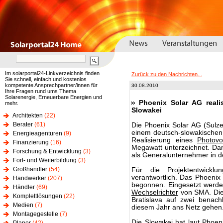
Im solarportal24-Linkverzeichnis finden
Zurück zu den Nachrichten...
Sie schnell, einfach und kostenlos
kompetente Ansprechpartner/innen für
30.08.2010
Ihre Fragen rund ums Thema
Solarenergie, Erneuerbare Energien und
Phoenix Solar AG realis
mehr.
Slowakei
Architekten
(22)
Berater
(61)
Die Phoenix Solar AG (Sulzem
einem deutsch-slowakischen
Energieagenturen
(9)
Realisierung eines
Photovol
Finanzierung
(16)
Megawatt unterzeichnet. Dami
Forschung & Entwicklung
(3)
als Generalunternehmer in d
Fort- und Weiterbildung
(3)
Großhändler
(54)
Für die Projektentwickl
verantwortlich. Das Phoenix
Handwerker
(207)
begonnen. Eingesetzt werde
Händler
(69)
Wechselrichter
von SMA. Di
Komplettlösungen
(22)
Bratislava auf zwei benach
Medien
(7)
diesem Jahr ans Netz gehen
Montagegestelle
(7)
Die Slowakei hat laut Phoeni