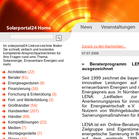
Im solarportal24-Linkverzeichnis finden
Zurück zu den Nachrichten...
Sie schnell, einfach und kostenlos
kompetente Ansprechpartner/innen für
07.07.2006
Ihre Fragen rund ums Thema
Solarenergie, Erneuerbare Energien und
Beraterprogramm LE
mehr.
ausgezeichnet
Architekten
(22)
Berater
(61)
Seit 1999 zeichnet die baye
innovative Leistungen auf
Energieagenturen
(9)
erneuerbaren Energien und 
Finanzierung
(16)
Energiepreis aus. In Nürnbe
Forschung & Entwicklung
(3)
LENA: „Leitfaden zur 
Fort- und Weiterbildung
(3)
Anerkennungspreis für inno
Großhändler
(54)
für Energiewirtschaft e.V
Nutzern von Wohngebäuden,
Handwerker
(207)
Sanierungsmaßnahmen für ihr
Händler
(69)
Komplettlösungen
(22)
LENA ist ein Online-Beratu
Medien
(7)
Zielgruppe sind Eigentü
Montagegestelle
(7)
energetische Sanierung in 
auf dem erstmals 1999 