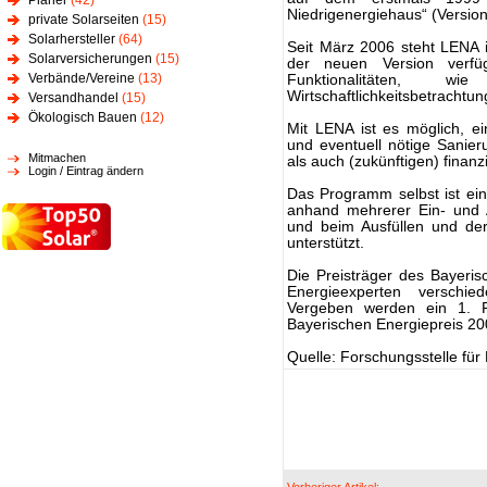
Planer
(42)
Niedrigenergiehaus“ (Version
private Solarseiten
(15)
Solarhersteller
(64)
Seit März 2006 steht LENA i
Solarversicherungen
(15)
der neuen Version verf
Verbände/Vereine
(13)
Funktionalitäten, w
Wirtschaftlichkeitsbetrachtun
Versandhandel
(15)
Ökologisch Bauen
(12)
Mit LENA ist es möglich, 
und eventuell nötige Sanie
Mitmachen
als auch (zukünftigen) finanz
Login / Eintrag ändern
Das Programm selbst ist ei
anhand mehrerer Ein- und 
und beim Ausfüllen und der 
unterstützt.
Die Preisträger des Bayeri
Energieexperten verschied
Vergeben werden ein 1. P
Bayerischen Energiepreis 20
Quelle: Forschungsstelle für 