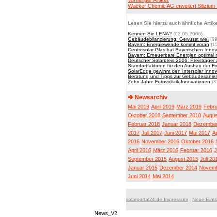
Vorheriger Artikel:
Wacker Chemie AG erweitert Silizium
Lesen Sie hierzu auch ähnliche Artike
Kennen Sie LENA?
(03.05.2006)
Gebäudebilanzierung: Gewusst wie!
(09
Bayern: Energiewende kommt voran
(15
Centrosolar Glas hat Bayerischen Innov
Bayern: Erneuerbare Energien optimal 
Deutscher Solarpreis 2006: Preisträger a
Standortfaktoren für den Ausbau der Fo
SolarEdge gewinnt den Intersolar Innov
Beratung und Tipps zur Gebäudesanier
Zehn Jahre Fotovoltaik-Innovationen
(3
Newsarchiv
Mai 2019
April 2019
März 2019
Febru
Oktober 2018
September 2018
Augus
Februar 2018
Januar 2018
Dezember
2017
Juli 2017
Juni 2017
Mai 2017
Ap
2016
November 2016
Oktober 2016
April 2016
März 2016
Februar 2016
J
September 2015
August 2015
Juli 20
Januar 2015
Dezember 2014
Novemb
Juni 2014
Mai 2014
solarportal24.de Impressum
|
Neue Eint
News_V2