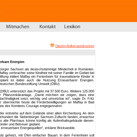
Diesen Artikel ausdrucken
erbare Energien
nbürger Sachsen als deutschstämmige Minderheit in Rumänien.
fay verbrachte seine Kindheit mit seiner Familie im Gebiet bei
tung initiiert Maffay ein Ferienheim für traumatisierte Kinder in
lant ist dabei auch die Nutzung Erneuerbarer Energien.
 Deutschen Bundesstiftung Umwelt (DBU).
DBU) unterstützt das Projekt mit 37.500 Euro. Weitere 125.000
er Pflanzenkläranlage. „Damit möchten wir zeigen, dass eine
chhaltigkeit setzt, wichtig und umsetzbar ist“, sagte Dr. Fritz
 überreichte heute die Förderbewilligungen an Maffay in Bad
reis des Komitees Courage entgegennahm.
nder entstehe auf dem Gelände einer alten Kirchenburg. An dem
hrhundert die Siebenbürger Sachsen Zuflucht fanden, erwachse
s alte Pfarrhaus könne künftig als Aufenthaltsgebäude dienen.
inder und Betreuer geplant.
 erneuerbare Energiequellen“, erklärte Brickwedde.
olz geheizt, mit Öfen einfacher Bauart. In dem Ferienheim soll