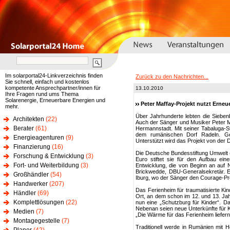
Im solarportal24-Linkverzeichnis finden
Zurück zu den Nachrichten...
Sie schnell, einfach und kostenlos
kompetente Ansprechpartner/innen für
13.10.2010
Ihre Fragen rund ums Thema
Solarenergie, Erneuerbare Energien und
Peter Maffay-Projekt nutzt Erneu
mehr.
Über Jahrhunderte lebten die Siebe
Architekten
(22)
Auch der Sänger und Musiker Peter Maf
Berater
(61)
Hermannstadt. Mit seiner Tabaluga-Stif
dem rumänischen Dorf Radeln. Gep
Energieagenturen
(9)
Unterstützt wird das Projekt von der
Finanzierung
(16)
Die Deutsche Bundesstiftung Umwelt (
Forschung & Entwicklung
(3)
Euro stiftet sie für den Aufbau ein
Fort- und Weiterbildung
(3)
Entwicklung, die von Beginn an auf Na
Brickwedde, DBU-Generalsekretär. Er
Großhändler
(54)
Iburg, wo der Sänger den Courage-P
Handwerker
(207)
Das Ferienheim für traumatisierte Ki
Händler
(69)
Ort, an dem schon im 12. und 13. Ja
Komplettlösungen
(22)
nun eine „Schutzburg für Kinder“. Da
Nebenan seien neue Unterkünfte für K
Medien
(7)
„Die Wärme für das Ferienheim liefern
Montagegestelle
(7)
Traditionell werde in Rumänien mit H