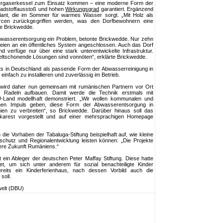
zvergaserkessel zum Einsatz kommen – eine moderne Form der
chadstoffausstoß und hohen
Wirkungsgrad
garantiert. Ergänzend
ant, die im Sommer für warmes Wasser sorgt. „Mit Holz als
urcen zurückgegriffen werden, was den Dorfbewohnern eine
te Brickwedde.
Abwasserentsorgung ein Problem, betonte Brickwedde. Nur zehn
seien an ein öffentliches System angeschlossen. Auch das Dorf
 verfüge nur über eine stark unterentwickelte Infrastruktur.
eltschonende Lösungen sind vonnöten“, erklärte Brickwedde.
its in Deutschland als passende Form der Abwasserreinigung in
infach zu installieren und zuverlässig im Betrieb.
wird daher nun gemeinsam mit rumänischen Partnern vor Ort
 in Radeln aufbauen. Damit werde die Technik erstmals mit
-Land modellhaft demonstriert. „Wir wollen kommunalen und
einen Impuls geben, diese Form der Abwasserentsorgung in
en zu verbreiten“, so Brickwedde. Darüber hinaus soll das
ukarest vorgestellt und auf einer mehrsprachigen Homepage
ie Vorhaben der Tabaluga-Stiftung beispielhaft auf, wie kleine
chutz und Regionalentwicklung leisten können: „Die Projekte
gere Zukunft Rumäniens.“
t ein Ableger der deutschen Peter Maffay Stiftung. Diese hatte
, um sich unter anderem für sozial benachteiligte Kinder
ereits ein Kinderferienhaus, nach dessen Vorbild auch die
soll.
welt (DBU)