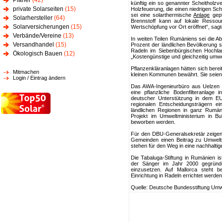
Planer
(42)
künftig ein so genannter Scheithol
private Solarseiten
(15)
Holzfeuerung, die einen niedrigen S
sei eine solarthermische
Anlage
gepl
Solarhersteller
(64)
Brennstoff kann auf lokale Resso
Solarversicherungen
(15)
Wertschöpfung vor Ort eröffnet“, sag
Verbände/Vereine
(13)
In weiten Teilen Rumäniens sei die 
Versandhandel
(15)
Prozent der ländlichen Bevölkerung 
Radeln im Siebenbürgischen Hochland
Ökologisch Bauen
(12)
„Kostengünstige und gleichzeitig umw
Pflanzenkläranlagen hätten sich bere
Mitmachen
kleinen Kommunen bewährt. Sie seien e
Login / Eintrag ändern
Das AWA-Ingenieurbüro aus Uelzen 
eine pflanzliche Bodenfilteranlage
deutscher Unterstützung in dem EU
regionalen Entscheidungsträgern 
ländlichen Regionen in ganz Rumäni
Projekt im Umweltministerium in B
beworben werden.
Für den DBU-Generalsekretär zeigen d
Gemeinden einen Beitrag zu Umwelts
stehen für den Weg in eine nachhalti
Die Tabaluga-Stiftung in Rumänien is
der Sänger im Jahr 2000 gegründet
einzusetzen. Auf Mallorca steht b
Einrichtung in Radeln errichtet werden 
Quelle: Deutsche Bundesstiftung Um