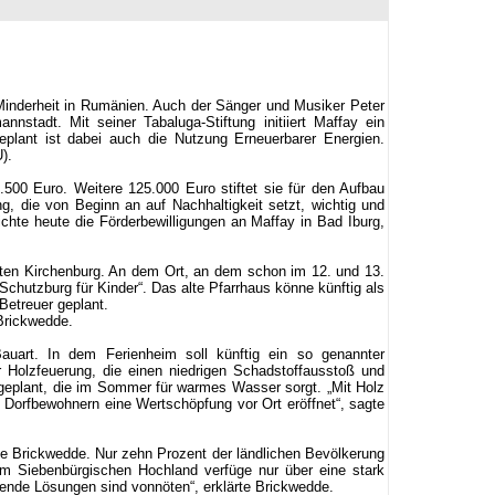
inderheit in Rumänien. Auch der Sänger und Musiker Peter
nstadt. Mit seiner Tabaluga-Stiftung initiiert Maffay ein
eplant ist dabei auch die Nutzung Erneuerbarer Energien.
).
500 Euro. Weitere 125.000 Euro stiftet sie für den Aufbau
g, die von Beginn an auf Nachhaltigkeit setzt, wichtig und
ichte heute die Förderbewilligungen an Maffay in Bad Iburg,
alten Kirchenburg. An dem Ort, an dem schon im 12. und 13.
chutzburg für Kinder“. Das alte Pfarrhaus könne künftig als
Betreuer geplant.
 Brickwedde.
Bauart. In dem Ferienheim soll künftig ein so genannter
Holzfeuerung, die einen niedrigen Schadstoffausstoß und
eplant, die im Sommer für warmes Wasser sorgt. „Mit Holz
 Dorfbewohnern eine Wertschöpfung vor Ort eröffnet“, sagte
te Brickwedde. Nur zehn Prozent der ländlichen Bevölkerung
m Siebenbürgischen Hochland verfüge nur über eine stark
onende Lösungen sind vonnöten“, erklärte Brickwedde.