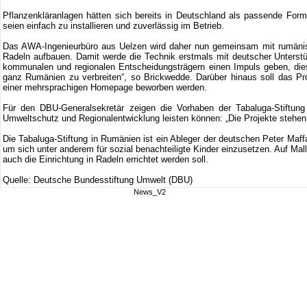
Pflanzenkläranlagen hätten sich bereits in Deutschland als passende For
seien einfach zu installieren und zuverlässig im Betrieb.
Das AWA-Ingenieurbüro aus Uelzen wird daher nun gemeinsam mit rumänisch
Radeln aufbauen. Damit werde die Technik erstmals mit deutscher Unterstü
kommunalen und regionalen Entscheidungsträgern einen Impuls geben, die
ganz Rumänien zu verbreiten“, so Brickwedde. Darüber hinaus soll das Pro
einer mehrsprachigen Homepage beworben werden.
Für den DBU-Generalsekretär zeigen die Vorhaben der Tabaluga-Stiftung 
Umweltschutz und Regionalentwicklung leisten können: „Die Projekte stehen
Die Tabaluga-Stiftung in Rumänien ist ein Ableger der deutschen Peter Maff
um sich unter anderem für sozial benachteiligte Kinder einzusetzen. Auf Mall
auch die Einrichtung in Radeln errichtet werden soll.
Quelle: Deutsche Bundesstiftung Umwelt (DBU)
News_V2