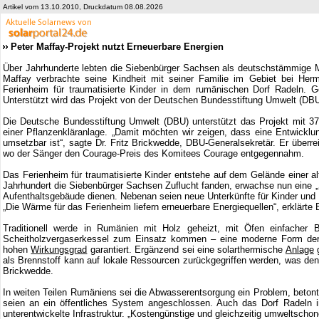
Artikel vom 13.10.2010, Druckdatum 08.08.2026
Peter Maffay-Projekt nutzt Erneuerbare Energien
Über Jahrhunderte lebten die Siebenbürger Sachsen als deutschstämmige M
Maffay verbrachte seine Kindheit mit seiner Familie im Gebiet bei Herman
Ferienheim für traumatisierte Kinder in dem rumänischen Dorf Radeln. G
Unterstützt wird das Projekt von der Deutschen Bundesstiftung Umwelt (DBU
Die Deutsche Bundesstiftung Umwelt (DBU) unterstützt das Projekt mit 37.
einer Pflanzenkläranlage. „Damit möchten wir zeigen, dass eine Entwicklun
umsetzbar ist“, sagte Dr. Fritz Brickwedde, DBU-Generalsekretär. Er überre
wo der Sänger den Courage-Preis des Komitees Courage entgegennahm.
Das Ferienheim für traumatisierte Kinder entstehe auf dem Gelände einer 
Jahrhundert die Siebenbürger Sachsen Zuflucht fanden, erwachse nun eine „S
Aufenthaltsgebäude dienen. Nebenan seien neue Unterkünfte für Kinder und 
„Die Wärme für das Ferienheim liefern erneuerbare Energiequellen“, erklärte
Traditionell werde in Rumänien mit Holz geheizt, mit Öfen einfacher 
Scheitholzvergaserkessel zum Einsatz kommen – eine moderne Form der 
hohen
Wirkungsgrad
garantiert. Ergänzend sei eine solarthermische
Anlage
g
als Brennstoff kann auf lokale Ressourcen zurückgegriffen werden, was den
Brickwedde.
In weiten Teilen Rumäniens sei die Abwasserentsorgung ein Problem, beton
seien an ein öffentliches System angeschlossen. Auch das Dorf Radeln i
unterentwickelte Infrastruktur. „Kostengünstige und gleichzeitig umweltsch