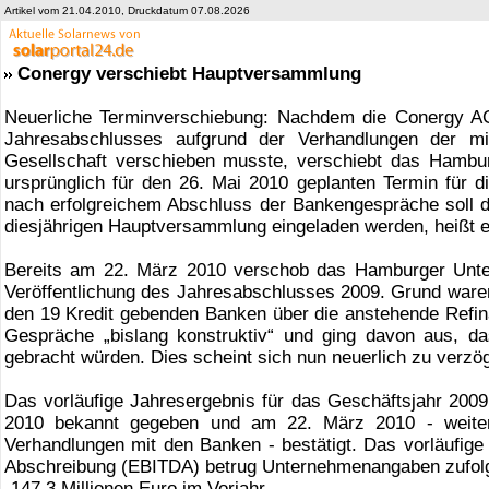
Artikel vom 21.04.2010, Druckdatum 07.08.2026
Conergy verschiebt Hauptversammlung
Neuerliche Terminverschiebung: Nachdem die Conergy AG
Jahresabschlusses aufgrund der Verhandlungen der mi
Gesellschaft verschieben musste, verschiebt das Hamb
ursprünglich für den 26. Mai 2010 geplanten Termin für d
nach erfolgreichem Abschluss der Bankengespräche soll de
diesjährigen Hauptversammlung eingeladen werden, heißt es
Bereits am 22. März 2010 verschob das Hamburger Unte
Veröffentlichung des Jahresabschlusses 2009. Grund ware
den 19 Kredit gebenden Banken über die anstehende Refi
Gespräche „bislang konstruktiv“ und ging davon aus, da
gebracht würden. Dies scheint sich nun neuerlich zu verzö
Das vorläufige Jahresergebnis für das Geschäftsjahr 2009
2010 bekannt gegeben und am 22. März 2010 - weiterh
Verhandlungen mit den Banken - bestätigt. Das vorläufig
Abschreibung (EBITDA) betrug Unternehmenangaben zufolge
-147,3 Millionen Euro im Vorjahr.