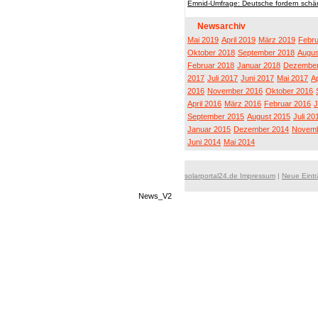
Emnid-Umfrage: Deutsche fordern schär
Newsarchiv
Mai 2019
April 2019
März 2019
Febru
Oktober 2018
September 2018
Augus
Februar 2018
Januar 2018
Dezember
2017
Juli 2017
Juni 2017
Mai 2017
Ap
2016
November 2016
Oktober 2016
April 2016
März 2016
Februar 2016
J
September 2015
August 2015
Juli 20
Januar 2015
Dezember 2014
Novemb
Juni 2014
Mai 2014
solarportal24.de Impressum
|
Neue Eint
News_V2