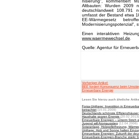
nisierung“, kommentiert 
Altbauten: Wurden 2009 n
deutschlandweit 108.791 n
umfasst der Bestand etwa 1
EE-Wärmegesetz betro
Modernisierungspotenzial“, st
Einen interaktiven Heizu
www.waermewechsel.de
.
Quelle: Agentur für Erneuer
Vorheriger Artikel:
BEE fordert Konsequenz beim Umstie
Erneuerbare Energie
Lesen Sie hierzu auch ähnliche Artike
Forsa-Umfrage: Investition in Erneuerb
betrachtet
(15.01.2009)
Deutschlands schönste Effizienzhäuser
Haushalte sparen Energie
(20.02.2013)
Erneuerbare Energien – unterm Strich ei
Jugend will Atomausstieg
(12.04.2006)
Solaranlage, Holzpelletheizung, Wärm
Umfrage: Holz und Sonne halten Einzug 
Erneuerbare Energien: Zukunft der de
Erneuerbare-Energien-Branche stärkt 