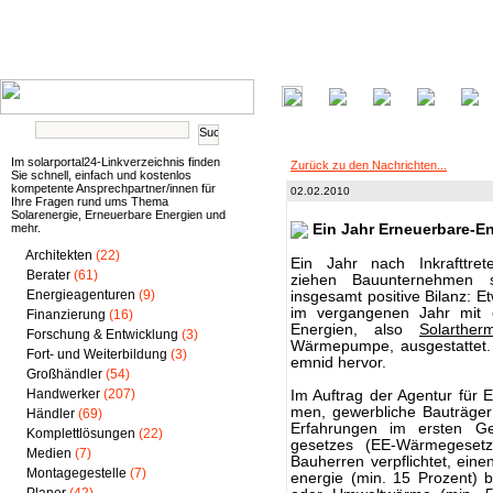
Im solarportal24-Linkverzeichnis finden
Zurück zu den Nachrichten...
Sie schnell, einfach und kostenlos
kompetente Ansprechpartner/innen für
02.02.2010
Ihre Fragen rund ums Thema
Solarenergie, Erneuerbare Energien und
mehr.
Ein Jahr Erneuerbare-En
Architekten
(22)
Ein Jahr nach Inkrafttre
Berater
(61)
ziehen Bauunternehmen s
Energieagenturen
(9)
insgesamt positive Bilanz: E
im vergangenen Jahr mit e
Finanzierung
(16)
Energien, also
Solarther
Forschung & Entwicklung
(3)
Wärmepumpe, ausgestattet. 
Fort- und Weiterbildung
(3)
emnid hervor.
Großhändler
(54)
Handwerker
(207)
Im Auftrag der Agentur für 
men, gewerbliche Bauträger
Händler
(69)
Erfahrungen im ersten Ge
Komplettlösungen
(22)
gesetzes (EE-Wärmegeset
Medien
(7)
Bauherren verpflichtet, ei
Montagegestelle
(7)
energie (min. 15 Prozent) 