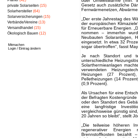
Planer
(42)
oder Umweltwärme (min. 50
Gesetz auch zusätzliche 
private Solarseiten
(15)
Fernwärmenetzen, Abwärme
Solarhersteller
(64)
Solarversicherungen
(15)
„Der erste Jahrestag des Wär
Verbände/Vereine
(13)
der europäischen Klimaziele
Versandhandel
(15)
für Erneuerbare Energien. „
nommen – immerhin wurde
Ökologisch Bauen
(12)
Neubauten Solaranlagen, 
eingesetzt. In etwa 32 Proze
Mitmachen
sogar übertroffen“, fasst M
Login / Eintrag ändern
Je nach Standort und t
unterschied­liche Heizungslö
Solar­thermie­­­­anlagen mac
verwendeten Heizungstec
Heizungen (27 Prozent)
Pelletheizungen (14 Prozent
(0,9 Prozent).
Als Ursachen für eine Ents
der Befragten Kostengründe 
oder den Standort des Gebäu
eine langfristige Inves
vergleichsweise günstig sind
20 Jahren so bleibt“, stellt J
„Die teilweise höheren In
regenerativer Energien 
Brennstoffkosten bezahlt 