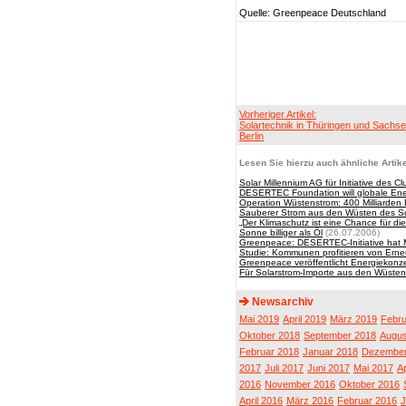
Quelle: Greenpeace Deutschland
Vorheriger Artikel:
Solartechnik in Thüringen und Sachse
Berlin
Lesen Sie hierzu auch ähnliche Artike
Solar Millennium AG für Initiative des C
DESERTEC Foundation will globale E
Operation Wüstenstrom: 400 Milliarden 
Sauberer Strom aus den Wüsten des S
„Der Klimaschutz ist eine Chance für die
Sonne billiger als Öl
(26.07.2006)
Greenpeace: DESERTEC-Initiative hat 
Studie: Kommunen profitieren von Ern
Greenpeace veröffentlicht Energiekonz
Für Solarstrom-Importe aus den Wüsten
Newsarchiv
Mai 2019
April 2019
März 2019
Febru
Oktober 2018
September 2018
Augus
Februar 2018
Januar 2018
Dezember
2017
Juli 2017
Juni 2017
Mai 2017
Ap
2016
November 2016
Oktober 2016
April 2016
März 2016
Februar 2016
J