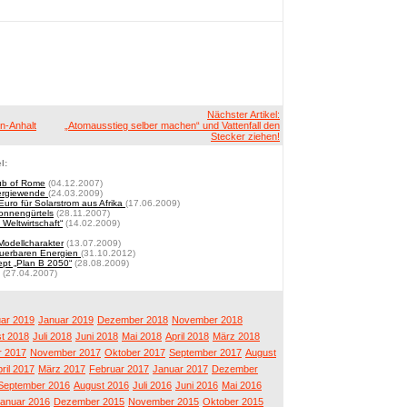
Nächster Artikel:
n-Anhalt
„Atomausstieg selber machen“ und Vattenfall den
Stecker ziehen!
l:
lub of Rome
(04.12.2007)
nergiewende
(24.03.2009)
Euro für Solarstrom aus Afrika
(17.06.2009)
onnengürtels
(28.11.2007)
 Weltwirtschaft“
(14.02.2009)
Modellcharakter
(13.07.2009)
euerbaren Energien
(31.10.2012)
ept „Plan B 2050“
(28.08.2009)
(27.04.2007)
ar 2019
Januar 2019
Dezember 2018
November 2018
t 2018
Juli 2018
Juni 2018
Mai 2018
April 2018
März 2018
 2017
November 2017
Oktober 2017
September 2017
August
ril 2017
März 2017
Februar 2017
Januar 2017
Dezember
September 2016
August 2016
Juli 2016
Juni 2016
Mai 2016
anuar 2016
Dezember 2015
November 2015
Oktober 2015