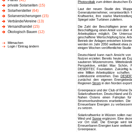
Planer
(42)
Photovoltaik
zum dritten deutschen E
private Solarseiten
(15)
Laut der neuen Studie des Wupper
Solarhersteller
(64)
Generalunternehmer, verantwortlich 
Solarversicherungen
(15)
Kraftwerke, ihre starke Marktstellu
Spiegel oder Turbinen zuliefern.
Verbände/Vereine
(13)
Versandhandel
(15)
Die Zahl der Beschäftigten jener
Beschäftigung einen Anteil von über 
Ökologisch Bauen
(12)
Arbeitsplätze möglich. Die Unters
geschaffene Wertschöpfung bzw. Arbei
Betrieb der Anlagen entstehen könnte,
Mitmachen
werden im Jahr 2050 weltweit etwa zwei
Login / Eintrag ändern
einigen Wochen veröffentlichte Stud
Deutschland kann nach Ansicht von 
Nutzen erzielen: Bereits heute als Ex
sauberen Wüstenstroms. Mittelständ
Perspektive, erklärt Max Schön, 
DESERTEC Foundation. Zukünftig ka
eine Million Arbeitsplätze schaffen
Leitindustrie entstehen. Das
DESERT
zunächst den eigenen Energiebeda
Regionen
Strom
in den Norden export
Greenpeace und der Club of Rome Deu
Solarkraftwerken. Deutschland und Eu
Nahen Ostens einen Fahrplan für
Stromverbundnetzes erarbeiten. Die 
Erneuerbare Energien zu verbesser
zu setzen.
Solarkraftwerke in Wüsten sollen na
Wind und
Sonne
ergänzen. Eine dezen
vor Ort statt. Die Energie wird l
Erneuerbaren Energien kann weltweit 
Greenpeace.