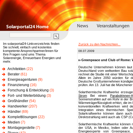
Im solarportal24-Linkverzeichnis finden
Zurück zu den Nachrichten...
Sie schnell, einfach und kostenlos
kompetente Ansprechpartner/innen für
08.07.2009
Ihre Fragen rund ums Thema
Solarenergie, Erneuerbare Energien und
Greenpeace und Club of Rome: 
mehr.
Deutsche Unternehmen können laut
Architekten
(22)
Deutschland vom weltweiten Bau sola
Berater
(61)
rechnet die Studie mit einer Wertschöp
Allein im Jahre 2050 würden für de
Energieagenturen
(9)
Deutsche Großunternehmen kündigt
Finanzierung
(16)
prüfen. Am 13. Juli hat die Münchener
Forschung & Entwicklung
(3)
Solarthermische Kraftwerke erzeug
Fort- und Weiterbildung
(3)
Strom
Bei einem
Parabolrinnen-
Sonnenstrahlen auf ein Rohr in der Br
Großhändler
(54)
Wärmeträgerflüssigkeit erhitzt, die i
Handwerker
(207)
konventionellen Kraftwerken wird d
Integration eines thermischen S
Händler
(69)
Solarkraftwerke können dann auc
Komplettlösungen
(22)
Direktstrahlung wird auch als CSP (C
Medien
(7)
Solarthermische Kraftwerke können n
Montagegestelle
(7)
der USA, in Mexiko, Indien oder Au
Energieexperte von Greenpeace, 