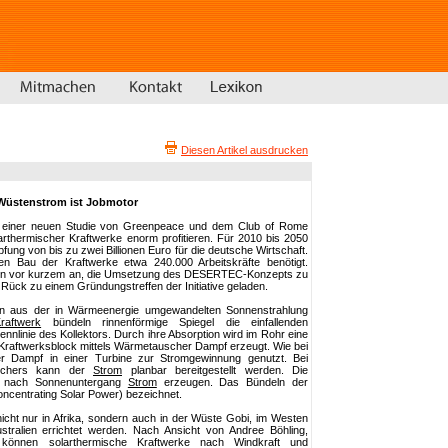
Diesen Artikel ausdrucken
Wüstenstrom ist Jobmotor
 einer neuen Studie von Greenpeace und dem Club of Rome
rthermischer Kraftwerke enorm profitieren. Für 2010 bis 2050
fung von bis zu zwei Billionen Euro für die deutsche Wirtschaft.
n Bau der Kraftwerke etwa 240.000 Arbeitskräfte benötigt.
en vor kurzem an, die Umsetzung des DESERTEC-Konzepts zu
 Rück zu einem Gründungstreffen der Initiative geladen.
en aus der in Wärmeenergie umgewandelten Sonnenstrahlung
Kraftwerk
bündeln rinnenförmige Spiegel die einfallenden
ennlinie des Kollektors. Durch ihre Absorption wird im Rohr eine
m Kraftwerksblock mittels Wärmetauscher Dampf erzeugt. Wie bei
er Dampf in einer Turbine zur Stromgewinnung genutzt. Bei
peichers kann der
Strom
planbar bereitgestellt werden. Die
h nach Sonnenuntergang
Strom
erzeugen. Das Bündeln der
oncentrating Solar Power) bezeichnet.
icht nur in Afrika, sondern auch in der Wüste Gobi, im Westen
stralien errichtet werden. Nach Ansicht von Andree Böhling,
können solarthermische Kraftwerke nach Windkraft und