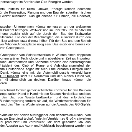
xportschlager im Bereich der Öko-Energien werden.
tal Instituts für Klima, Umwelt, Energie können deutsche
für die Konzeption, Planung und den Bau der solarthermischen
ng weiter ausbauen. Das gilt ebenso für Firmen, die Receiver,
 deutschen Unternehmen könnte gemessen an der weltweiten
40 Prozent betragen. Weltweit sind im Jahr 2050 bis zu 582.000
uchung bezieht sich auf die durch den Bau der Kraftwerke
tsplätze. Die Zahl der Beschäftigten, die zusätzlich durch den
 liegt weltweit etwa dreimal höher. Für den Bau und den Betrieb
 Millionen Arbeitsplätze nötig sein. Das ergibt eine bereits vor
ie von Greenpeace.
Greenpeace von Solarkraftwerken in Wüsten einen doppelten
porteur grüner Technologie und in absehbarer Zeit als Importeur
ische Unternehmen und Konzerne erhalten eine hervorragende
Präsident des Club of Rome und Aufsichtsratsmitglied der
nn Deutschland sogar mit allen Erneuerbaren Energien über
. Damit könnte eine mit der Automobilindustrie vergleichbare
EC-Konzept
sieht für Nordafrika und den Nahen Osten vor,
rf klimafreundlich zu decken. Darüber hinaus können die
ieren.
tschland fordern gemeinschaftliche Konzepte für den Bau von
ropa sollten Hand in Hand mit den Staaten Nordafrikas und des
 den Bau von Wüstenkraftwerken und des erforderlichen
Bundesregierung fordern sie auf, die Wettbewerbschancen für
n und das Thema Wüstenstrom auf die Agenda des G8-Gipfels
ch Ansicht der beiden Auftraggeber den dezentralen Ausbau von
trale Energiewirtschaft findet im Vergleich zu Großkraftwerken
okal produziert und verbraucht. Mit dem gesamten Mix aus
der Ausstieg aus Atom- und Kohlekraft beschleunigt werden, so