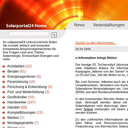
Im solarportal24-Linkverzeichnis finden
Zurück zu den Nachrichten...
Sie schnell, einfach und kostenlos
kompetente Ansprechpartner/innen für
26.04.2006
Ihre Fragen rund ums Thema
Solarenergie, Erneuerbare Energien und
Information bringt Aktion
mehr.
Der heutige 20. Tschernobyl-Jahrestag
Architekten
(22)
viele Initiativen Anlass für Inform
Berater
(61)
Kampagne „Wärme von der Sonne“ infor
zu Öl und Gas. Ziel der Aktion ist es
Energieagenturen
(9)
Finanzierung
(16)
Bis zum Sommer, teilweise auch bis i
Umweltvereinen, Vertretern von Ko
Forschung & Entwicklung
(3)
Solarwärme-Veranstaltungen ein. Unt
Fort- und Weiterbildung
(3)
(BSW) und dem Bundesumweltministe
Großhändler
(54)
In den kommenden Wochen finden unt
Handwerker
(207)
statt. Verknüpft werden diese mit
Solarinitiativen sind überzeugt, d
Händler
(69)
einer
Anlage
verbunden mit einem p
Komplettlösungen
(22)
werden können.
Medien
(7)
Zu den zahlreichen Informationen der 
Montagegestelle
(7)
über Klima- und Ressourcenschu
Finanzierung von thermischen Solaranl