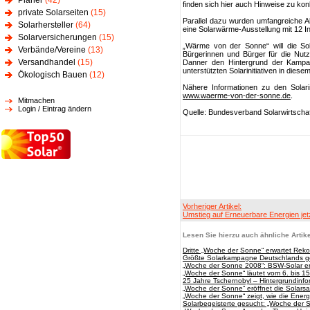
Planer
(42)
finden sich hier auch Hinweise zu ko
private Solarseiten
(15)
Parallel dazu wurden umfangreiche Akt
Solarhersteller
(64)
eine Solarwärme-Ausstellung mit 12 Inf
Solarversicherungen
(15)
„Wärme von der Sonne“ will die Sola
Verbände/Vereine
(13)
Bürgerinnen und Bürger für die Nutz
Versandhandel
(15)
Danner den Hintergrund der Kampa
unterstützten Solarinitiativen in dies
Ökologisch Bauen
(12)
Nähere Informationen zu den Solarin
www.waerme-von-der-sonne.de
.
Mitmachen
Login / Eintrag ändern
Quelle: Bundesverband Solarwirtschaf
Vorheriger Artikel:
Umstieg auf Erneuerbare Energien jet
Lesen Sie hierzu auch ähnliche Artike
Dritte „Woche der Sonne“ erwartet Rek
Größte Solarkampagne Deutschlands ge
„Woche der Sonne 2008“: BSW-Solar er
„Woche der Sonne“ läutet vom 6. bis 15
25 Jahre Tschernobyl – Hintergrundinfo
„Woche der Sonne“ eröffnet die Solarsa
„Woche der Sonne“ zeigt, wie die Ener
Solarbegeisterte gesucht: „Woche der 