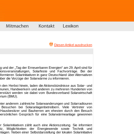
Diesen Artikel ausdrucken
 und der „Tag der Erneuerbaren Energien“ am 29. April sind für
ationsveranstaltungen, Solarfeste und Fachvorträge. Bei der
mieren Solarinitiativen in ganz Deutschland über Alternativen
, über die Vorzüge der Solarwärme zu informieren.
n den Herbst hinein, laden die Aktionsbündnisse aus Solar- und
mmunen, Handwerkern und anderen zu mehreren Hunderten von
erstützt werden sie dabei vom Bundesverband Solarwirtschaft
rium (BMU).
er anderem zahlreiche Solarwanderungen und Solarradtouren
 Besuchen bei Solaranlagenbetreibern. Viele Vertreter von
ass Hausbesitzer und Bauherren am ehesten durch den Besuch
ersönlichen Gespräch für eine Solarwärmeanlage gewonnen
Solarinitiativen zählt auch eine Aktionszeitung. Sie informiert
tz, Möglichkeiten der Energiewende sowie Technik und
agen. Neben einer Selbstdarstellung der lokalen Solarinitiative