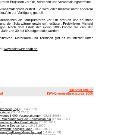
nkreten Projekten vor Ort, Adressen und Veranstaltungstermine.
ionsmaterialien erstellt. So wird jeder Initiative unter anderem
otafeln zur Verfügung gestellt.
rinitiativen als Multiplikatoren vor Ort stärken und so mehr
ung der Solarwärme gewinnen“, erläutert Projektleiter Michael
gne. Nach dem Erfolg der Aktion 2005 konnte die Zahl der
em Jahr von 30 auf 60 aufgestockt werden.
itiativen, Materialien und Terminen gibt es im Internet unter
t (
www.solarwirtschaft.de
)
Nächster Artikel:
zt!
KfW-Energieeffizienzpreis 2006
l:
ordbeteiligung
(20.04.2009)
startet
(29.04.2007)
wartet 3.000 Veranstaltungen
(05.03.2008)
. Mai bundesweit die Solarsaison ein
(16.03.2011)
rmationen des Öko-Instituts
(01.04.2011)
ison in Deutschland
(16.02.2009)
giewende gelingen kann
(18.02.2013)
Sonne“ ruft zum Mitmachen auf
(04.04.2013)