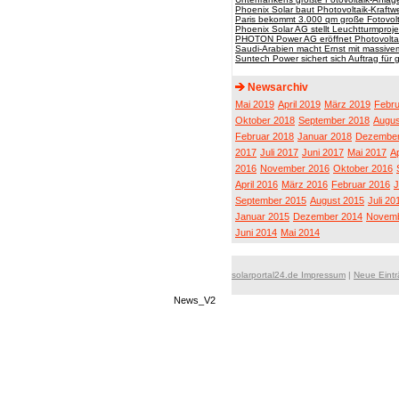
Phoenix Solar baut Photovoltaik-Kraftw
Paris bekommt 3.000 qm große Fotovol
Phoenix Solar AG stellt Leuchtturmprojek
PHOTON Power AG eröffnet Photovoltai
Saudi-Arabien macht Ernst mit massivem
Suntech Power sichert sich Auftrag für g
Newsarchiv
Mai 2019
April 2019
März 2019
Febru
Oktober 2018
September 2018
Augus
Februar 2018
Januar 2018
Dezember
2017
Juli 2017
Juni 2017
Mai 2017
Ap
2016
November 2016
Oktober 2016
April 2016
März 2016
Februar 2016
J
September 2015
August 2015
Juli 20
Januar 2015
Dezember 2014
Novemb
Juni 2014
Mai 2014
solarportal24.de Impressum
|
Neue Eint
News_V2