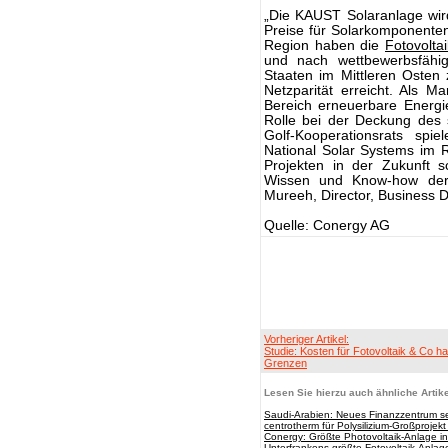
„Die KAUST Solaranlage wi
Preise für Solarkomponenten
Region haben die
Fotovoltai
und nach wettbewerbsfähig
Staaten im Mittleren Osten
Netzparität erreicht. Als M
Bereich erneuerbare Energi
Rolle bei der Deckung des 
Golf-Kooperationsrats sp
National Solar Systems im 
Projekten in der Zukunft s
Wissen und Know-how der 
Mureeh, Director, Business 
Quelle: Conergy AG
Vorheriger Artikel:
Studie: Kosten für Fotovoltaik & Co hal
Grenzen
Lesen Sie hierzu auch ähnliche Artike
Saudi-Arabien: Neues Finanzzentrum setz
centrotherm für Polysilizium-Großprojek
Conergy: Größte Photovoltaik-Anlage in 
Unterfrankens größte Fotovoltaik-Anlag