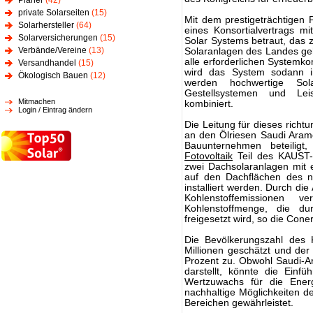
Planer
(42)
private Solarseiten
(15)
Mit dem prestigeträchtigen
Solarhersteller
(64)
eines Konsortialvertrags m
Solarversicherungen
(15)
Solar Systems betraut, das 
Verbände/Vereine
(13)
Solaranlagen des Landes ge
alle erforderlichen Systemko
Versandhandel
(15)
wird das System sodann in
Ökologisch Bauen
(12)
werden hochwertige Sol
Gestellsystemen und Le
Mitmachen
kombiniert.
Login / Eintrag ändern
Die Leitung für dieses richt
an den Ölriesen Saudi Aram
Bauunternehmen beteilig
Fotovoltaik
Teil des KAUST-P
zwei Dachsolaranlagen mit 
auf den Dachflächen des nö
installiert werden. Durch di
Kohlenstoffemissionen 
Kohlenstoffmenge, die dur
freigesetzt wird, so die Cone
Die Bevölkerungszahl des K
Millionen geschätzt und de
Prozent zu. Obwohl Saudi-Ar
darstellt, könnte die Einfü
Wertzuwachs für die Ener
nachhaltige Möglichkeiten d
Bereichen gewährleistet.