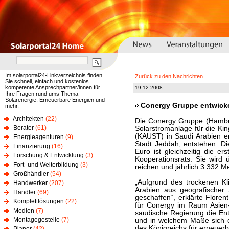
Im solarportal24-Linkverzeichnis finden
Zurück zu den Nachrichten...
Sie schnell, einfach und kostenlos
kompetente Ansprechpartner/innen für
19.12.2008
Ihre Fragen rund ums Thema
Solarenergie, Erneuerbare Energien und
Conergy Gruppe entwicke
mehr.
Architekten
(22)
Die Conergy Gruppe (Hambu
Berater
(61)
Solarstromanlage für die Kin
(KAUST) in Saudi Arabien e
Energieagenturen
(9)
Stadt Jeddah, entstehen. D
Finanzierung
(16)
Euro ist gleichzeitig die e
Forschung & Entwicklung
(3)
Kooperationsrats. Sie wird
Fort- und Weiterbildung
(3)
reichen und jährlich 3.332 M
Großhändler
(54)
„Aufgrund des trockenen Kl
Handwerker
(207)
Arabien aus geografischer
Händler
(69)
geschaffen“, erklärte Flore
Komplettlösungen
(22)
für Conergy im Raum Asien-P
Medien
(7)
saudische Regierung die Ent
Montagegestelle
(7)
und in welchem Maße sich d
des Königreichs für erneuerb