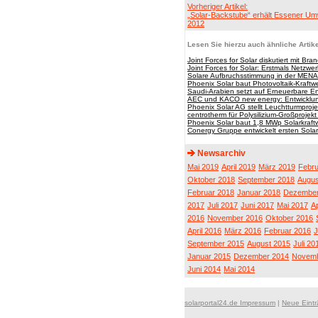
Vorheriger Artikel:
„Solar-Backstube“ erhält Essener Um
2012
Lesen Sie hierzu auch ähnliche Artike
Joint Forces for Solar diskutiert mit Bra
Joint Forces for Solar: Erstmals Netzwe
Solare Aufbruchsstimmung in der MEN
Phoenix Solar baut Photovoltaik-Kraftw
Saudi-Arabien setzt auf Erneuerbare E
AEC und KACO new energy: Entwicklung
Phoenix Solar AG stellt Leuchtturmprojek
centrotherm für Polysilizium-Großprojek
Phoenix Solar baut 1,8 MWp Solarkraft
Conergy Gruppe entwickelt ersten Sola
Newsarchiv
Mai 2019
April 2019
März 2019
Febru
Oktober 2018
September 2018
Augus
Februar 2018
Januar 2018
Dezember
2017
Juli 2017
Juni 2017
Mai 2017
Ap
2016
November 2016
Oktober 2016
April 2016
März 2016
Februar 2016
J
September 2015
August 2015
Juli 20
Januar 2015
Dezember 2014
Novemb
Juni 2014
Mai 2014
solarportal24.de Impressum
|
Neue Eint