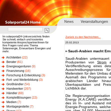
Im solarportal24-Linkverzeichnis finden
Zurück zu den Nachrichten...
Sie schnell, einfach und kostenlos
kompetente Ansprechpartner/innen für
25.02.2013
Ihre Fragen rund ums Thema
Solarenergie, Erneuerbare Energien und
Saudi-Arabien macht Erns
mehr.
Architekten
(22)
Saudi-Arabien untermauert
Berater
(61)
Produzenten von
Strom
au
Veröffentlichung eines det
Energieagenturen
(9)
Ausschreibungsprozess für
Finanzierung
(16)
Meilenstein für den Umbau d
Forschung & Entwicklung
(3)
Ausmaß des Programms von
Fort- und Weiterbildung
(3)
arabischen Länder hinau
Großhändler
(54)
Überkapazitäten und Preis
Lichtblick dar.
Handwerker
(207)
Händler
(69)
Die Regierungsorganisation
Komplettlösungen
(22)
Energy (K.A.CARE) veröffent
Medien
(7)
des im In- und Ausland mi
Montagegestelle
(7)
Energie-Programms, welches 
von über 54.000 Megawatt 