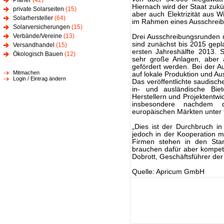
Planer
(42)
Hiernach wird der Staat zukü
private Solarseiten
(15)
aber auch Elektrizität aus 
Solarhersteller
(64)
im Rahmen eines Ausschrei
Solarversicherungen
(15)
Verbände/Vereine
(13)
Drei Ausschreibungsrunden 
sind zunächst bis 2015 gepl
Versandhandel
(15)
ersten Jahreshälfte 2013. 
Ökologisch Bauen
(12)
sehr große Anlagen, aber 
gefördert werden. Bei der A
Mitmachen
auf lokale Produktion und Au
Login / Eintrag ändern
Das veröffentlichte saudisc
in- und ausländische Bie
Herstellern und Projektentwi
insbesondere nachdem d
europäischen Märkten unter f
„Dies ist der Durchbruch in
jedoch in der Kooperation m
Firmen stehen in den Star
brauchen dafür aber kompete
Dobrott, Geschäftsführer d
Quelle: Apricum GmbH