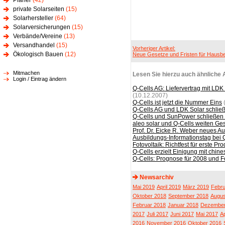
Planer
(42)
private Solarseiten
(15)
Solarhersteller
(64)
Solarversicherungen
(15)
Verbände/Vereine
(13)
Versandhandel
(15)
Vorheriger Artikel:
Ökologisch Bauen
(12)
Neue Gesetze und Fristen für Hausbe
Mitmachen
Lesen Sie hierzu auch ähnliche A
Login / Eintrag ändern
Q-Cells AG: Liefervertrag mit LD
(10.12.2007)
Q-Cells ist jetzt die Nummer Eins
Q-Cells AG und LDK Solar schließ
Q-Cells und SunPower schließen 
aleo solar und Q-Cells weiten Ge
Prof. Dr. Eicke R. Weber neues Au
Ausbildungs-Informationstag bei 
Fotovoltaik: Richtfest für erste P
Q-Cells erzielt Einigung mit chin
Q-Cells: Prognose für 2008 und 
Newsarchiv
Mai 2019
April 2019
März 2019
Febru
Oktober 2018
September 2018
Augus
Februar 2018
Januar 2018
Dezember
2017
Juli 2017
Juni 2017
Mai 2017
Ap
2016
November 2016
Oktober 2016