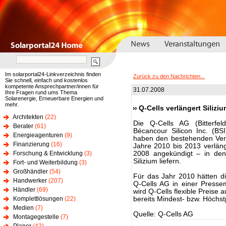
Im solarportal24-Linkverzeichnis finden
Zurück zu den Nachrichten...
Sie schnell, einfach und kostenlos
kompetente Ansprechpartner/innen für
31.07.2008
Ihre Fragen rund ums Thema
Solarenergie, Erneuerbare Energien und
mehr.
Q-Cells verlängert Silizi
Architekten
(22)
Die Q-Cells AG (Bitterfe
Berater
(61)
Bécancour Silicon Inc. (BSI
Energieagenturen
(9)
haben den bestehenden Vertr
Finanzierung
(16)
Jahre 2010 bis 2013 verläng
Forschung & Entwicklung
(3)
2008 angekündigt – in den
Silizium liefern.
Fort- und Weiterbildung
(3)
Großhändler
(54)
Für das Jahr 2010 hätten die
Handwerker
(207)
Q-Cells AG in einer Presse
Händler
(69)
wird Q-Cells flexible Preise 
Komplettlösungen
(22)
bereits Mindest- bzw. Höchstp
Medien
(7)
Quelle: Q-Cells AG
Montagegestelle
(7)