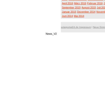
April 2016
März 2016
Februar 2016
J
September 2015
August 2015
Juli 20
Januar 2015
Dezember 2014
Novemb
Juni 2014
Mai 2014
solarportal24.de Impressum
|
Neue Eint
News_V2