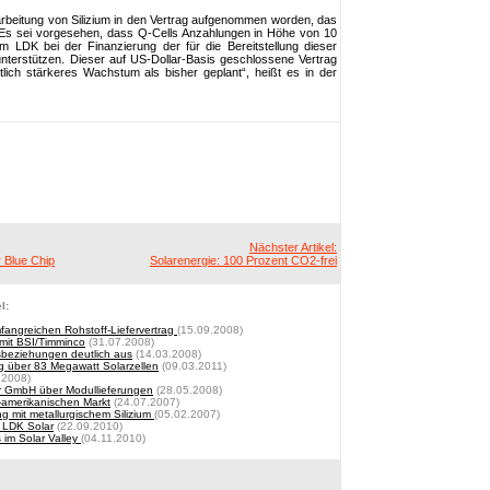
rarbeitung von Silizium in den Vertrag aufgenommen worden, das
 Es sei vorgesehen, dass Q-Cells Anzahlungen in Höhe von 10
um LDK bei der Finanzierung der für die Bereitstellung dieser
terstützen. Dieser auf US-Dollar-Basis geschlossene Vertrag
tlich stärkeres Wachstum als bisher geplant“, heißt es in der
Nächster Artikel:
r Blue Chip
Solarenergie: 100 Prozent CO2-frei
l:
fangreichen Rohstoff-Liefervertrag
(15.09.2008)
g mit BSI/Timminco
(31.07.2008)
sbeziehungen deutlich aus
(14.03.2008)
g über 83 Megawatt Solarzellen
(09.03.2011)
.2008)
r GmbH über Modullieferungen
(28.05.2008)
-amerikanischen Markt
(24.07.2007)
ng mit metallurgischem Silizium
(05.02.2007)
r LDK Solar
(22.09.2010)
 im Solar Valley
(04.11.2010)