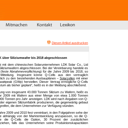
Diesen Artikel ausdrucken
DK über Siliziumwafer bis 2018 abgeschlossen
hat mit dem chinesischen Solarunternehmen LDK Solar Co., Ltd
 Siliziumwafern abgeschlossen. Bei der Vereinbarung handele es
 (feste Abnahmeverpflichtung) für die Jahre 2009 bis 2018, so
itteilung. Insgesamt könne Q-Cells aus den vertraglich
tzlich zu den bestehenden Ausbauplänen –
Solarzellen
mit einer
attpeak (GWp) herstellen. Dieser Vertrag ermögliche Q-Cells
tum als bisher geplant“, heißt es in der Meldung abschließend.
tung von insgesamt 43.000 Tonnen Silizium zu Wafern, heißt es
Jahr 2009 mit Wafern aus einer Menge von etwa 1.000 Tonnen
5.000 Tonnen pro Jahr ansteigen. LDK wird nach Angaben von Q-
er eigenen Siliziumfabrik produzieren, die gegenwärtig gebaut
greifen, die dem Unternehmen zur Verfügung stünden.
 Jahre 2009 und 2010 fest vereinbart, in den Folgejahren sehe der
eise abhängig von der Marktentwicklung anzupassen, so die Q-
be die Q-Cells die Option, 30 Prozent der zusätzlichen
ehen, falls das Unternehmen seine Produktionskapazitäten