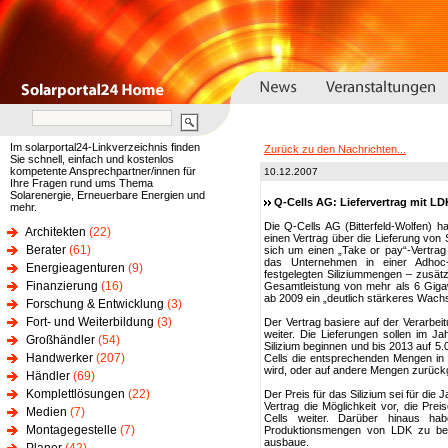
Im solarportal24-Linkverzeichnis finden
Zurück zu den Nachrichten...
Sie schnell, einfach und kostenlos
kompetente Ansprechpartner/innen für
10.12.2007
Ihre Fragen rund ums Thema
Solarenergie, Erneuerbare Energien und
Q-Cells AG: Liefervertrag mit L
mehr.
Die Q-Cells AG (Bitterfeld-Wolfen) 
Architekten
(22)
einen Vertrag über die Lieferung von
Berater
(61)
sich um einen „Take or pay“-Vertrag
das Unternehmen in einer Adhoc-M
Energieagenturen
(9)
festgelegten Siliziummengen – zusä
Finanzierung
(16)
Gesamtleistung von mehr als 6 Gigaw
ab 2009 ein „deutlich stärkeres Wachs
Forschung & Entwicklung
(3)
Fort- und Weiterbildung
(3)
Der Vertrag basiere auf der Verarbei
weiter. Die Lieferungen sollen im 
Großhändler
(54)
Silizium beginnen und bis 2013 auf 
Handwerker
(207)
Cells die entsprechenden Mengen in d
wird, oder auf andere Mengen zurück
Händler
(69)
Komplettlösungen
(22)
Der Preis für das Silizium sei für die
Vertrag die Möglichkeit vor, die Pr
Medien
(7)
Cells weiter. Darüber hinaus ha
Montagegestelle
(7)
Produktionsmengen von LDK zu bezi
ausbaue.