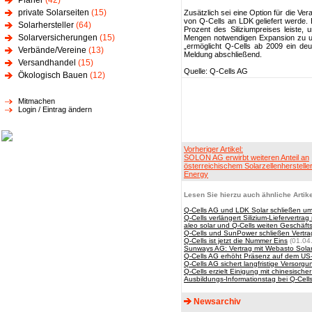
Planer
(42)
private Solarseiten
(15)
Zusätzlich sei eine Option für die Ve
von Q-Cells an LDK geliefert werde.
Solarhersteller
(64)
Prozent des Siliziumpreises leiste, 
Solarversicherungen
(15)
Mengen notwendigen Expansion zu un
„ermöglicht Q-Cells ab 2009 ein deu
Verbände/Vereine
(13)
Meldung abschließend.
Versandhandel
(15)
Quelle: Q-Cells AG
Ökologisch Bauen
(12)
Mitmachen
Login / Eintrag ändern
Vorheriger Artikel:
SOLON AG erwirbt weiteren Anteil an
österreichischem Solarzellenherstelle
Energy
Lesen Sie hierzu auch ähnliche Artike
Q-Cells AG und LDK Solar schließen um
Q-Cells verlängert Silizium-Liefervertra
aleo solar und Q-Cells weiten Geschäft
Q-Cells und SunPower schließen Vertra
Q-Cells ist jetzt die Nummer Eins
(01.04
Sunways AG: Vertrag mit Webasto Sola
Q-Cells AG erhöht Präsenz auf dem US
Q-Cells AG sichert langfristige Versorgu
Q-Cells erzielt Einigung mit chinesische
Ausbildungs-Informationstag bei Q-Cells
Newsarchiv