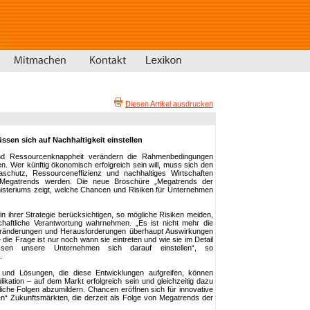
Diesen Artikel ausdrucken
sen sich auf Nachhaltigkeit einstellen
nd Ressourcenknappheit verändern die Rahmenbedingungen
n. Wer künftig ökonomisch erfolgreich sein will, muss sich den
maschutz, Ressourceneffizienz und nachhaltiges Wirtschaften
 Megatrends werden. Die neue Broschüre „Megatrends der
isteriums zeigt, welche Chancen und Risiken für Unternehmen
n ihrer Strategie berücksichtigen, so mögliche Risiken meiden,
aftliche Verantwortung wahrnehmen. „Es ist nicht mehr die
eränderungen und Herausforderungen überhaupt Auswirkungen
ie Frage ist nur noch wann sie eintreten und wie sie im Detail
en unsere Unternehmen sich darauf einstellen“, so
.
 und Lösungen, die diese Entwicklungen aufgreifen, können
kation – auf dem Markt erfolgreich sein und gleichzeitig dazu
liche Folgen abzumildern. Chancen eröffnen sich für innovative
n“ Zukunftsmärkten, die derzeit als Folge von Megatrends der