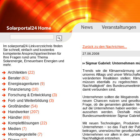
Im solarportal24-Linkverzeichnis finden
Zurück zu den Nachrichten...
Sie schnell, einfach und kostenlos
kompetente Ansprechpartner/innen für
27.06.2008
Ihre Fragen rund ums Thema
Solarenergie, Erneuerbare Energien und
Sigmar Gabriel: Unternehmen müs
mehr.
Trends wie die Klimaerwärmung u
Architekten
(22)
unseres Alltags und unser Wirtschafte
Berater
(61)
veränderten Realitäten stellen: Kli
müssen ebenfalls zu regelrechten
Energieagenturen
(9)
Nachhaltigkeit“ des Bundesumweltmin
Finanzierung
(16)
damit verbunden sind.
Forschung & Entwicklung
(3)
Unternehmen sollten die Megatrends i
Fort- und Weiterbildung
(3)
neuen Chancen nutzen und gesellsch
Frage, ob die genannten globalen V
Großhändler
(54)
auf die Unternehmen haben werden – d
Handwerker
(207)
aussehen werden. Deshalb müss
Bundesumweltminister Sigmar Gabriel
Händler
(69)
Komplettlösungen
(22)
Mit neuen Technologien, Produkten
Unternehmen – so das Fazit der Publi
Medien
(7)
beitragen, unerwünschte gesellschaft
Montagegestelle
(7)
Unternehmen vor allem in den „grüne
Nachhaltigkeit entstehen.