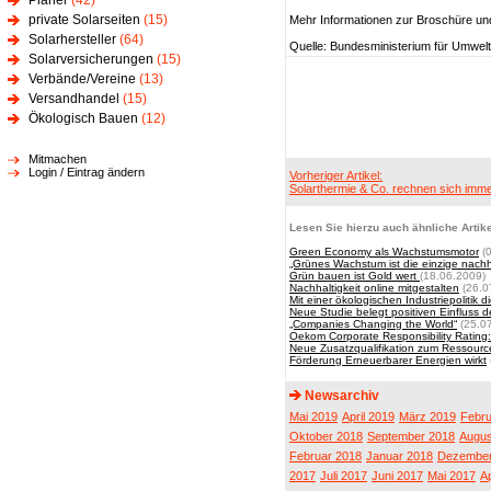
Planer
(42)
private Solarseiten
(15)
Mehr Informationen zur Broschüre und
Solarhersteller
(64)
Quelle: Bundesministerium für Umwel
Solarversicherungen
(15)
Verbände/Vereine
(13)
Versandhandel
(15)
Ökologisch Bauen
(12)
Mitmachen
Login / Eintrag ändern
Vorheriger Artikel:
Solarthermie & Co. rechnen sich imm
Lesen Sie hierzu auch ähnliche Artike
Green Economy als Wachstumsmotor
(0
„Grünes Wachstum ist die einzige nachh
Grün bauen ist Gold wert
(18.06.2009)
Nachhaltigkeit online mitgestalten
(26.0
Mit einer ökologischen Industriepolitik
Neue Studie belegt positiven Einfluss d
„Companies Changing the World“
(25.0
Oekom Corporate Responsibility Rating:
Neue Zusatzqualifikation zum Ressourc
Förderung Erneuerbarer Energien wirkt
Newsarchiv
Mai 2019
April 2019
März 2019
Febru
Oktober 2018
September 2018
Augus
Februar 2018
Januar 2018
Dezember
2017
Juli 2017
Juni 2017
Mai 2017
Ap