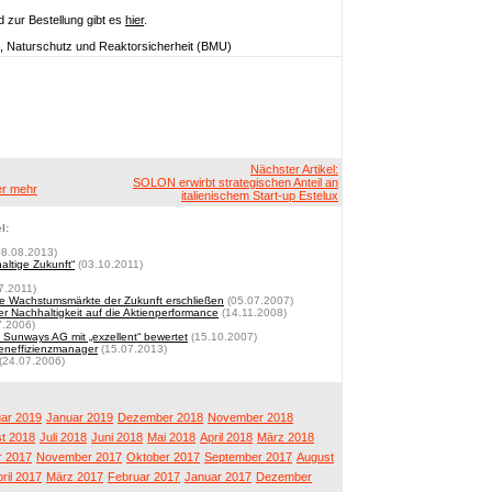
 zur Bestellung gibt es
hier
.
t, Naturschutz und Reaktorsicherheit (BMU)
Nächster Artikel:
SOLON erwirbt strategischen Anteil an
er mehr
italienischem Start-up Estelux
l:
8.08.2013)
altige Zukunft“
(03.10.2011)
7.2011)
 die Wachstumsmärkte der Zukunft erschließen
(05.07.2007)
er Nachhaltigkeit auf die Aktienperformance
(14.11.2008)
7.2006)
 Sunways AG mit „exzellent“ bewertet
(15.10.2007)
eneffizienzmanager
(15.07.2013)
(24.07.2006)
ar 2019
Januar 2019
Dezember 2018
November 2018
t 2018
Juli 2018
Juni 2018
Mai 2018
April 2018
März 2018
 2017
November 2017
Oktober 2017
September 2017
August
ril 2017
März 2017
Februar 2017
Januar 2017
Dezember