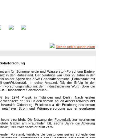
Diesen Artikel ausdrucken
 Solarforschung
entrum für
Sonnenenergie
und Wasserstoff-Forschung Baden-
rz in den Ruhestand. Der 59jährige war über 25 Jahre in der
1999 an der Spitze des ZSW-Geschäftsbereichs „Fotovoltaik“ mit
ngen/Widderstall. In seine Amtszeit fällt der Erfolg in der
m Forschungsinstitut mit dem Industriepartner Würth Solar die
n CIS-Dünnschicht Solarmodulen.
67 bis 1974 Physik in Tübingen und Berlin. Nach ersten
trie wechselte er 1980 in den damals neuen Arbeitsschwerpunkt
niversität Oldenburg. Er leitete u.a. die Errichtung des ersten
 netzfreier
Strom
und Wärmeversorgung aus erneuerbaren
heute treu blieb: Die Nutzung der
Fotovoltaik
zur netzfernen
3 führte Gabler am Fraunhofer ISE sechs Jahre die Abteilung
chnik“, 1999 wechselte er zum ZSW.
ührender Vorstand, würdigte die Leistungen seines scheidenden