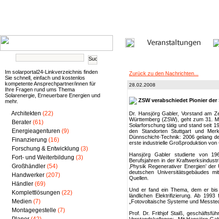
Im solarportal24-Linkverzeichnis finden
Zurück zu den Nachrichten...
Sie schnell, einfach und kostenlos
kompetente Ansprechpartner/innen für
28.02.2008
Ihre Fragen rund ums Thema
Solarenergie, Erneuerbare Energien und
ZSW verabschiedet Pionier der
mehr.
Architekten
(22)
Dr. Hansjörg Gabler, Vorstand am Z
Württemberg (ZSW), geht zum 31. Mä
Berater
(61)
Solarforschung tätig und stand seit 
Energieagenturen
(9)
den Standorten Stuttgart und Merkli
Dünnschicht-Technik: 2006 gelang de
Finanzierung
(16)
erste industrielle Großproduktion vo
Forschung & Entwicklung
(3)
Hansjörg Gabler studierte von 19
Fort- und Weiterbildung
(3)
Berufsjahren in der Kraftwerksindus
Großhändler
(54)
‚Physik Regenerativer Energien’ der U
deutschen Universitätsgebäudes mit
Handwerker
(207)
Quellen.
Händler
(69)
Und er fand ein Thema, dem er bis 
Komplettlösungen
(22)
ländlichen Elektrifizierung. Ab 199
Medien
(7)
„Fotovoltaische Systeme und Messte
Montagegestelle
(7)
Prof. Dr. Frithjof Staiß, geschäftsf