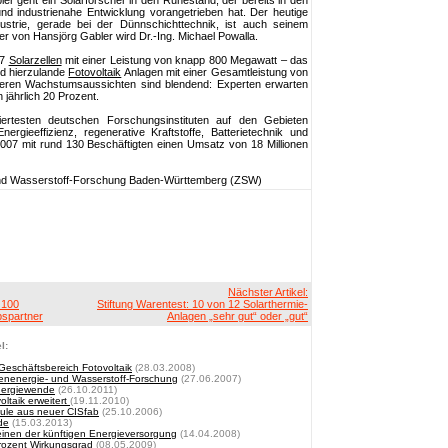
er geht ein Solarforscher in den Ruhestand, der bereits in den
nd industrienahe Entwicklung vorangetrieben hat. Der heutige
dustrie, gerade bei der Dünnschichttechnik, ist auch seinem
r von Hansjörg Gabler wird Dr.-Ing. Michael Powalla.
07
Solarzellen
mit einer Leistung von knapp 800 Megawatt – das
ind hierzulande
Fotovoltaik
Anlagen mit einer Gesamtleistung von
weiteren Wachstumsaussichten sind blendend: Experten erwarten
jährlich 20 Prozent.
testen deutschen Forschungsinstituten auf den Gebieten
ergieeffizienz, regenerative Kraftstoffe, Batterietechnik und
 2007 mit rund 130 Beschäftigten einen Umsatz von 18 Millionen
d Wasserstoff-Forschung Baden-Württemberg (ZSW)
Nächster Artikel:
 100
Stiftung Warentest: 10 von 12 Solarthermie-
bspartner
Anlagen „sehr gut“ oder „gut“
l:
 Geschäftsbereich Fotovoltaik
(28.03.2008)
nenergie- und Wasserstoff-Forschung
(27.06.2007)
nergiewende
(26.10.2011)
ltaik erweitert
(19.11.2010)
ule aus neuer CISfab
(25.10.2006)
de
(15.03.2013)
inen der künftigen Energieversorgung
(14.04.2008)
Prozent Wirkungsgrad
(08.05.2009)