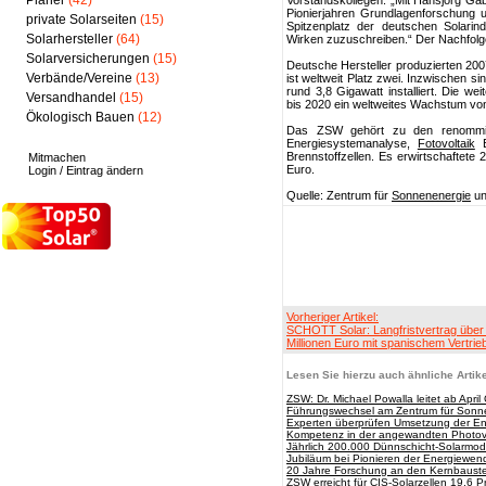
Planer
(42)
Vorstandskollegen: „Mit Hansjörg Gabl
Pionierjahren Grundlagenforschung u
private Solarseiten
(15)
Spitzenplatz der deutschen Solarin
Solarhersteller
(64)
Wirken zuzuschreiben.“ Der Nachfolge
Solarversicherungen
(15)
Deutsche Hersteller produzierten 20
Verbände/Vereine
(13)
ist weltweit Platz zwei. Inzwischen s
rund 3,8 Gigawatt installiert. Die 
Versandhandel
(15)
bis 2020 ein weltweites Wachstum von 
Ökologisch Bauen
(12)
Das ZSW gehört zu den renommier
Energiesystemanalyse,
Fotovoltaik
En
Brennstoffzellen. Es erwirtschaftete
Mitmachen
Euro.
Login / Eintrag ändern
Quelle: Zentrum für
Sonnenenergie
un
Vorheriger Artikel:
SCHOTT Solar: Langfristvertrag über
Millionen Euro mit spanischem Vertrie
Lesen Sie hierzu auch ähnliche Artike
ZSW: Dr. Michael Powalla leitet ab April
Führungswechsel am Zentrum für Sonne
Experten überprüfen Umsetzung der E
Kompetenz in der angewandten Photovo
Jährlich 200.000 Dünnschicht-Solarmod
Jubiläum bei Pionieren der Energiewen
20 Jahre Forschung an den Kernbauste
ZSW erreicht für CIS-Solarzellen 19,6 