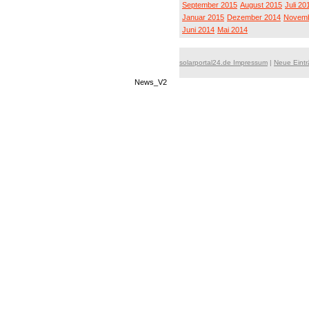
September 2015
August 2015
Juli 20
Januar 2015
Dezember 2014
Novemb
Juni 2014
Mai 2014
solarportal24.de Impressum
|
Neue Eint
News_V2