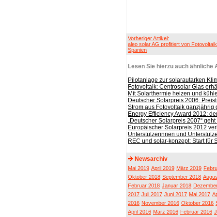
Vorheriger Artikel:
aleo solar AG profitiert von Fotovolta
Spanien
Lesen Sie hierzu auch ähnliche A
Pilotanlage zur solarautarken Kli
Fotovoltaik: Centrosolar Glas erhä
Mit Solarthermie heizen und kühl
Deutscher Solarpreis 2006: Preist
Strom aus Fotovoltaik ganzjährig 
Energy Efficiency Award 2012: den
„Deutscher Solarpreis 2007“ geht 
Europäischer Solarpreis 2012 ver
Unterstützerinnen und Unterstüt
REC und solar-konzept: Start für 
Newsarchiv
Mai 2019
April 2019
März 2019
Febru
Oktober 2018
September 2018
Augus
Februar 2018
Januar 2018
Dezember
2017
Juli 2017
Juni 2017
Mai 2017
Ap
2016
November 2016
Oktober 2016
April 2016
März 2016
Februar 2016
J