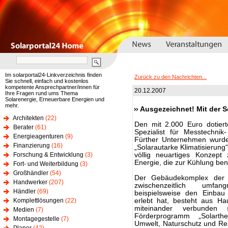
Im solarportal24-Linkverzeichnis finden
Zurück zu den Nachrichten...
Sie schnell, einfach und kostenlos
kompetente Ansprechpartner/innen für
20.12.2007
Ihre Fragen rund ums Thema
Solarenergie, Erneuerbare Energien und
mehr.
Ausgezeichnet! Mit der 
Architekten
(22)
Den mit 2.000 Euro dotiert
Berater
(61)
Spezialist für Messtechnik
Energieagenturen
(9)
Fürther Unternehmen wurde
Finanzierung
(16)
„Solarautarke Klimatisierun
Forschung & Entwicklung
(3)
völlig neuartiges Konzept
Energie, die zur Kühlung ben
Fort- und Weiterbildung
(3)
Großhändler
(54)
Der Gebäudekomplex der 
Handwerker
(207)
zwischenzeitlich umfa
Händler
(69)
beispielsweise den Einb
Komplettlösungen
(22)
erlebt hat, besteht aus H
miteinander verbunden
Medien
(7)
Förderprogramm „Solarth
Montagegestelle
(7)
Umwelt, Naturschutz und Reak