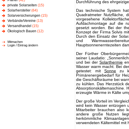
Planer
(42)
Durchführung des ehrgeizigen
private Solarseiten
(15)
Solarhersteller
(64)
Das technische System hat
Quadratmeter Nutzfläche, d
Solarversicherungen
(15)
vorgesehene Kollektorfläch
Verbände/Vereine
(13)
Aufdachmontage auf die na
Versandhandel
(15)
gesetzt worden. Bei der th
Ökologisch Bauen
(12)
Konzept der Firma Solvis mi
Durch den Einsatz der Solar
und Warmwasserbere
Mitmachen
Hauptsonnenerntezeiten dam
Login / Eintrag ändern
Der Fürther Oberbürgermei
seiner Laudatio: „Sonnenlich
und bei der
Solarthermie
ent
Wasser warm macht. Bei der 
getestet: mit
Sonne
zu kü
Primärenergiebedarf für H
die Geschäftsräume bei war
zu kühlen. Das Herzstück de
Absorptionskältemaschine. H
erzeugte Wärme in Kälte um
Der große Vorteil im Vergle
wird kein Wasser entzogen 
Mitarbeiter brauchen also 
andere große Nutzen lieg
herkömmliche Klimaanlage
verwendeten Kältemittel mit 