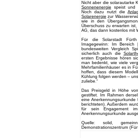
Nicht aber die solarautarke 
Sonnenenergie
speist und m
Noch dazu nutzt die
Anla
Solarenergie
zur Wassererwä
wie in den Übergangsmon
Überschuss zu erwarten ist,
AG, das dann kostenlos mit 
Für die Solarstadt Fürt
Imagegewinn: Im Bereich
bundesweiten Vergleich Sp
sicherlich auch die
Solarth
ersten Ergebnisse hören si
man bedenkt, wie viele ver
Mehrfamilienhäuser es in Fü
hoffen, dass diesem Modell
Kühlung folgen werden – uns
zuliebe.“
Das Preisgeld in Höhe vo
gestiftet. Im Rahmen derse
eine Anerkennungsurkunde fü
berichteten). Außerdem wur
für sein Engagement im
Anerkennungsurkunde ausge
Quelle: solid, gemein
Demonstrationszentrum (Für