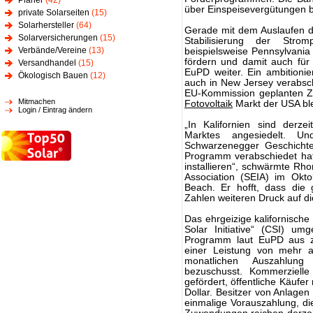
Planer
(42)
über Einspeisevergütungen b
private Solarseiten
(15)
Solarhersteller
(64)
Gerade mit dem Auslaufen d
Solarversicherungen
(15)
Stabilisierung der Stro
Verbände/Vereine
(13)
beispielsweise Pennsylvania 
fördern und damit auch für
Versandhandel
(15)
EuPD weiter. Ein ambitioni
Ökologisch Bauen
(12)
auch in New Jersey verabsc
EU-Kommission geplanten Zer
Mitmachen
Fotovoltaik
Markt der USA ble
Login / Eintrag ändern
„In Kalifornien sind derz
Marktes angesiedelt. 
Schwarzenegger Geschichte 
Programm verabschiedet hat
installieren“, schwärmte Rho
Association (SEIA) im Okt
Beach. Er hofft, dass die
Zahlen weiteren Druck auf die
Das ehrgeizige kalifornische
Solar Initiative“ (CSI) u
Programm laut EuPD aus 
einer Leistung von mehr a
monatlichen Auszahlung
bezuschusst. Kommerziell
gefördert, öffentliche Käufer
Dollar. Besitzer von Anlage
einmalige Vorauszahlung, die