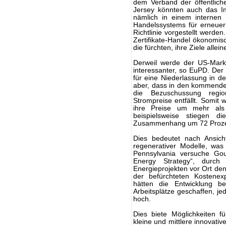
dem Verband der öffentlich
Jersey könnten auch das I
nämlich in einem internen 
Handelssystems für erneuer
Richtlinie vorgestellt werden
Zertifikate-Handel ökonomisc
die fürchten, ihre Ziele allei
Derweil werde der US-Mar
interessanter, so EuPD. Der 
für eine Niederlassung in d
aber, dass in den kommende
die Bezuschussung region
Strompreise entfällt. Somit 
ihre Preise um mehr als
beispielsweise stiegen d
Zusammenhang um 72 Proze
Dies bedeutet nach Ansic
regenerativer Modelle, wa
Pennsylvania versuche Go
Energy Strategy“, durch
Energieprojekten vor Ort de
der befürchteten Kostene
hätten die Entwicklung be
Arbeitsplätze geschaffen, je
hoch.
Dies biete Möglichkeiten f
kleine und mittlere innovat