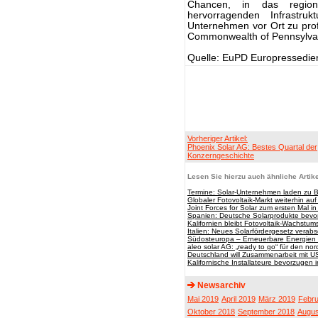
Chancen, in das region
hervorragenden Infrastru
Unternehmen vor Ort zu prof
Commonwealth of Pennsylvani
Quelle: EuPD Europressedie
Vorheriger Artikel:
Phoenix Solar AG: Bestes Quartal der
Konzerngeschichte
Lesen Sie hierzu auch ähnliche Artike
Termine: Solar-Unternehmen laden zu 
Globaler Fotovoltaik-Markt weiterhin a
Joint Forces for Solar zum ersten Mal i
Spanien: Deutsche Solarprodukte bevo
Kalifornien bleibt Fotovoltaik-Wachstu
Italien: Neues Solarfördergesetz verabs
Südosteuropa – Erneuerbare Energien
aleo solar AG: „ready to go“ für den no
Deutschland will Zusammenarbeit mit US
Kalifornische Installateure bevorzuge
Newsarchiv
Mai 2019
April 2019
März 2019
Febru
Oktober 2018
September 2018
Augus