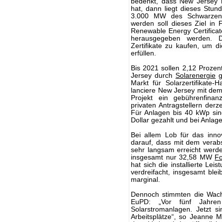
bedenkt, dass New Jersey n
hat, dann liegt dieses Stun
3.000 MW des Schwarzene
werden soll dieses Ziel in
Renewable Energy Certificat
herausgegeben werden. Die
Zertifikate zu kaufen, um d
erfüllen.
Bis 2021 sollen 2,12 Prozen
Jersey durch
Solarenergie
g
Markt für Solarzertifikate-H
lanciere New Jersey mit de
Projekt ein gebührenfina
privaten Antragstellern derz
Für Anlagen bis 40 kWp sin
Dollar gezahlt und bei Anlag
Bei allem Lob für das inno
darauf, dass mit dem verabs
sehr langsam erreicht werd
insgesamt nur 32,58 MW
Fo
hat sich die installierte L
verdreifacht, insgesamt blei
marginal.
Dennoch stimmten die Wachs
EuPD: „Vor fünf Jahren
Solarstromanlagen. Jetzt si
Arbeitsplätze“, so Jeanne M.