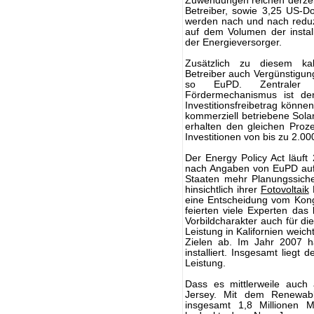
Zuwendungen reichen derzeit
Betreiber, sowie 3,25 US-Dol
werden nach und nach reduzi
auf dem Volumen der install
der Energieversorger.
Zusätzlich zu diesem ka
Betreiber auch Vergünstigun
so EuPD. Zentraler B
Fördermechanismus ist der
Investitionsfreibetrag könn
kommerziell betriebene Solar
erhalten den gleichen Proze
Investitionen von bis zu 2.00
Der Energy Policy Act läuf
nach Angaben von EuPD auf
Staaten mehr Planungssiche
hinsichtlich ihrer
Fotovoltaik
F
eine Entscheidung vom Kong
feierten viele Experten das 
Vorbildcharakter auch für di
Leistung in Kalifornien weic
Zielen ab. Im Jahr 2007 ha
installiert. Insgesamt liegt
Leistung.
Dass es mittlerweile auch 
Jersey. Mit dem Renewabl
insgesamt 1,8 Millionen