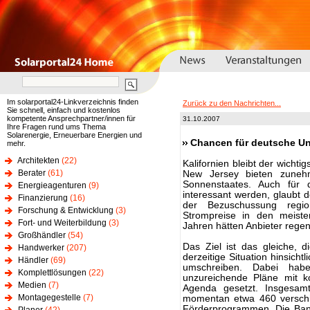
Im solarportal24-Linkverzeichnis finden
Zurück zu den Nachrichten...
Sie schnell, einfach und kostenlos
kompetente Ansprechpartner/innen für
31.10.2007
Ihre Fragen rund ums Thema
Solarenergie, Erneuerbare Energien und
Chancen für deutsche Un
mehr.
Architekten
(22)
Kalifornien bleibt der wichti
Berater
(61)
New Jersey bieten zuneh
Sonnenstaates. Auch für
Energieagenturen
(9)
interessant werden, glaubt 
Finanzierung
(16)
der Bezuschussung region
Forschung & Entwicklung
(3)
Strompreise in den meist
Fort- und Weiterbildung
(3)
Jahren hätten Anbieter rege
Großhändler
(54)
Das Ziel ist das gleiche, 
Handwerker
(207)
derzeitige Situation hinsich
Händler
(69)
umschreiben. Dabei hab
Komplettlösungen
(22)
unzureichende Pläne mit ko
Medien
(7)
Agenda gesetzt. Insgesamt
Montagegestelle
(7)
momentan etwa 460 verschi
Förderprogrammen. Die Band