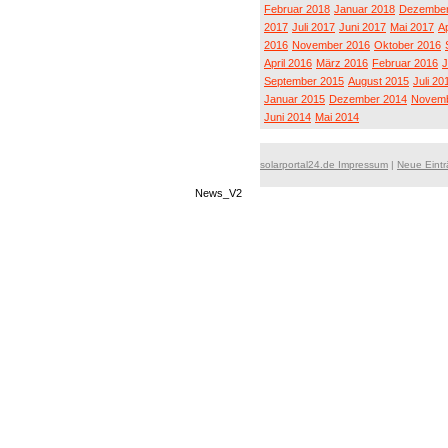
Februar 2018
Januar 2018
Dezember
2017
Juli 2017
Juni 2017
Mai 2017
Ap
2016
November 2016
Oktober 2016
April 2016
März 2016
Februar 2016
J
September 2015
August 2015
Juli 20
Januar 2015
Dezember 2014
Novemb
Juni 2014
Mai 2014
solarportal24.de Impressum
|
Neue Eint
News_V2