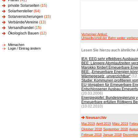
Planer
(42)
private Solarseiten
(15)
Solarhersteller
(64)
Solarversicherungen
(15)
Verbände/Vereine
(13)
Versandhandel
(15)
Ökologisch Bauen
(12)
Vorheriger Artikel:
Umweltvorteil der Bahn weiter verbes
Mitmachen
Login / Eintrag ändern
Lesen Sie hierzu auch ähnliche A
IEA: EEG sehr effektives Ausbaui
BEE: Längere Atomlaufzeiten ver
Marokko fördert Erneuerbare Ene
BEE: „Erneuerbare Energien kön
Wärmegesetz „unverzichtbar“
(12
Studie: Kommunen profitieren vo
EU-Vorgaben für Erneuerbare Ene
Entschlossener Ausbau Erneuerbar
(20.03.2006)
Energiegipfel: Bundesregierung v
Erneuerbare erfüllen Röttgens B
(10.02.2010)
Newsarchiv
Mai 2019
April 2019
März 2019
Febru
Oktober 2018
September 2018
Augus
Februar 2018
Januar 2018
Dezember