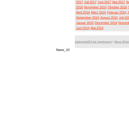
2017
Juli 2017
Juni 2017
Mai 2017
Ap
2016
November 2016
Oktober 2016
April 2016
März 2016
Februar 2016
J
September 2015
August 2015
Juli 20
Januar 2015
Dezember 2014
Novemb
Juni 2014
Mai 2014
solarportal24.de Impressum
|
Neue Eint
News_V2