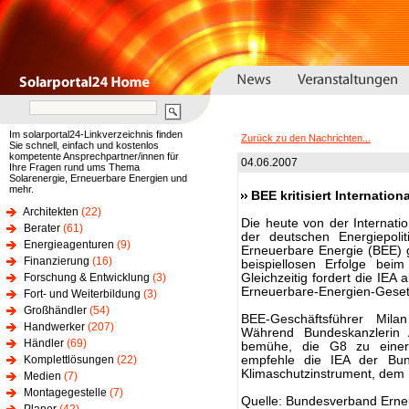
Im solarportal24-Linkverzeichnis finden
Zurück zu den Nachrichten...
Sie schnell, einfach und kostenlos
kompetente Ansprechpartner/innen für
04.06.2007
Ihre Fragen rund ums Thema
Solarenergie, Erneuerbare Energien und
mehr.
BEE kritisiert Internatio
Architekten
(22)
Die heute von der Internati
Berater
(61)
der deutschen Energiepoli
Energieagenturen
(9)
Erneuerbare Energie (BEE) 
Finanzierung
(16)
beispiellosen Erfolge bei
Forschung & Entwicklung
(3)
Gleichzeitig fordert die IEA
Erneuerbare-Energien-Geset
Fort- und Weiterbildung
(3)
Großhändler
(54)
BEE-Geschäftsführer Mila
Handwerker
(207)
Während Bundeskanzlerin
Händler
(69)
bemühe, die G8 zu einer 
Komplettlösungen
(22)
empfehle die IEA der Bund
Klimaschutzinstrument, dem
Medien
(7)
Montagegestelle
(7)
Quelle: Bundesverband Erne