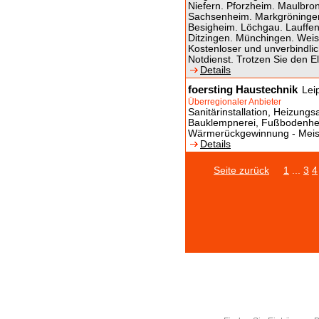
Niefern. Pforzheim. Maulbro
Sachsenheim. Markgröningen.
Besigheim. Löchgau. Lauffen
Ditzingen. Münchingen. Weis
Kostenloser und unverbindli
Notdienst. Trotzen Sie den 
Details
foersting Haustechnik
Lei
Überregionaler Anbieter
Sanitärinstallation, Heizun
Bauklempnerei, Fußbodenhe
Wärmerückgewinnung - Meiste
Details
Seite zurück
1
...
3
4