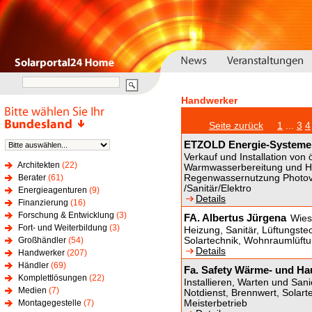
Handwerker
Seite zurück
1
...
3
4
ETZOLD Energie-Systeme
Verkauf und Installation von
Architekten
(22)
Warmwasserbereitung und He
Berater
(61)
Regenwassernutzung Photovo
/Sanitär/Elektro
Energieagenturen
(9)
Details
Finanzierung
(16)
Forschung & Entwicklung
(3)
FA. Albertus Jürgena
Wies
Fort- und Weiterbildung
(3)
Heizung, Sanitär, Lüftungste
Großhändler
(54)
Solartechnik, Wohnraumlüft
Details
Handwerker
(207)
Händler
(69)
Fa. Safety Wärme- und H
Komplettlösungen
(22)
Installieren, Warten und San
Medien
(7)
Notdienst, Brennwert, Solarte
Montagegestelle
(7)
Meisterbetrieb