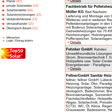
Details
Planer
(42)
private Solarseiten
(15)
Fachbetrieb für Pelletsh
Solarhersteller
(64)
Müller KG
Bad Nauheim
Solarversicherungen
(15)
Lieferung und Montage von G
Verbände/Vereine
(13)
Wetterau und in weiteren Re
Pelletskesselanlagen in den 
Versandhandel
(15)
mit Buderus Solaranlagen e
Ökologisch Bauen
(12)
Getreideheizungen bis 70 KW
Holzheizungen, Holzvergaserk
Mitmachen
Pufferspeicher, Solaranlagen
Login / Eintrag ändern
Details
Fehnker GmbH
Rahden
Umweltfreundliche Lösungen
Strom, Brennwerttechnik f. 
Holzpellets usw. Solar-Cente
Energieberater - Paradigma 
Details
FellnerGmbH Sanitär Heiz
fellner, fellner GmbH, Lübec
Heizung, Solar, Öko, Paradi
Heizungsanlage, Solaranlage,
ökologisch, Badezimmer, Bre
Brennwertanlage, Sonnenlich
Flachdachkollektor, Holzpell
Abgas, Solartechnik, Pressli
51731, WC, Öl, Klima, Regen
Grauwasser, Badewanne, Heiz