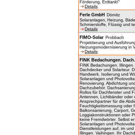
Förderung, Erdtank\"
Details
Ferle GmbH
Dömitz
Solaranlagen, Heizung, Bäde
Schmierstoffe, Flüssig und t
Details
FIMO-Solar
Probbach
Projektierung und Ausführun
Heizungsmodernisierung in V
Details
FINK Bedachungen. Dach. 
FINK Bedachungen. Illingen.
Dachdecker und Solarteur. Di
Handwerk. Isolierung und W
Solaranlagen und Photovolta
Renovierung. Abdichtung un
Dachzubehör. Dachsanierung
Rollos für Dachfenster und 
Antennen, Lichtbänder oder 
Ansprechpartner für die Abdi
Feuchtigkeitsmessung oder f
Balkonsanierung, Carport, G
Loggiakonstruktionen oder Pf
keine Fremdwörter. Selbst 
Solaranlagen und Photovoltai
Dienstleistungen auf, im un
Illingen. Vaihingen. Ihr Dach