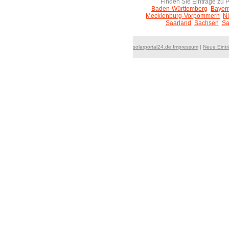
Finden Sie Einträge zu 
Baden-Württemberg
Bayer
Mecklenburg-Vorpommern
N
Saarland
Sachsen
Sa
solarportal24.de Impressum
|
Neue Eint