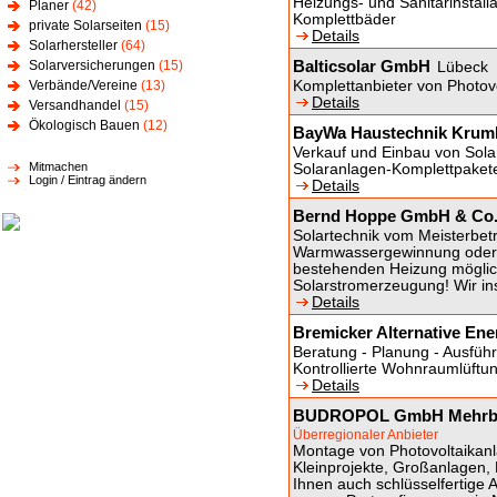
Heizungs- und Sanitärinstall
Planer
(42)
Komplettbäder
private Solarseiten
(15)
Details
Solarhersteller
(64)
Balticsolar GmbH
Solarversicherungen
(15)
Lübeck
Verbände/Vereine
(13)
Komplettanbieter von Photov
Details
Versandhandel
(15)
Ökologisch Bauen
(12)
BayWa Haustechnik Krum
Verkauf und Einbau von Sol
Mitmachen
Solaranlagen-Komplettpakete,
Login / Eintrag ändern
Details
Bernd Hoppe GmbH & Co
Solartechnik vom Meisterbe
Warmwassergewinnung oder H
bestehenden Heizung möglic
Solarstromerzeugung! Wir ins
Details
Bremicker Alternative En
Beratung - Planung - Ausfüh
Kontrollierte Wohnraumlüf
Details
BUDROPOL GmbH Mehrbr
Überregionaler Anbieter
Montage von Photovoltaikanl
Kleinprojekte, Großanlagen, 
Ihnen auch schlüsselfertige