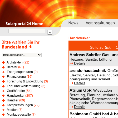
Handwerker
Seite zurück
1
Andreas Schröer Gas- und
Heizung, Sanitär, Lüftung
Architekten
(22)
Details
Berater
(61)
arends-haustechnik
Große
Energieagenturen
(9)
Elektro, Sanitär, Heizung, Sol
Finanzierung
(16)
preisgünstig und schnell...
Forschung & Entwicklung
(3)
Details
Fort- und Weiterbildung
(3)
Atrium GbR
Wiesbaden
Großhändler
(54)
Beratung, Planung, Verkauf 
Handwerker
(207)
Photovoltaik, Regenwasser-Nut
Händler
(69)
ökologische Wärmedämmun
Komplettlösungen
(22)
Details
Medien
(7)
Bahlmann GmbH bad & he
Montagegestelle
(7)