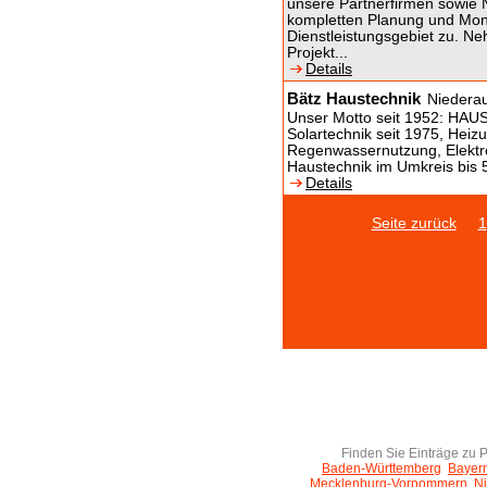
unsere Partnerfirmen sowie 
kompletten Planung und Mont
Dienstleistungsgebiet zu. Ne
Projekt...
Details
Bätz Haustechnik
Niedera
Unser Motto seit 1952: 
Solartechnik seit 1975, Hei
Regenwassernutzung, Elek
Haustechnik im Umkreis bis
Details
Seite zurück
1
Finden Sie Einträge zu 
Baden-Württemberg
Bayer
Mecklenburg-Vorpommern
N