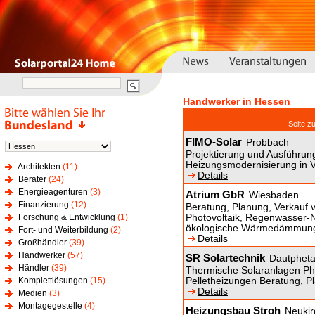
Handwerker in Hessen
Seite 
FIMO-Solar
Probbach
Projektierung und Ausführun
Heizungsmodernisierung in V
Architekten
(11)
Details
Berater
(24)
Energieagenturen
(3)
Atrium GbR
Wiesbaden
Finanzierung
(12)
Beratung, Planung, Verkauf 
Forschung & Entwicklung
(1)
Photovoltaik, Regenwasser-Nut
ökologische Wärmedämmun
Fort- und Weiterbildung
(2)
Details
Großhändler
(39)
Handwerker
(57)
SR Solartechnik
Dautpheta
Händler
(39)
Thermische Solaranlagen P
Komplettlösungen
(15)
Pelletheizungen Beratung, P
Details
Medien
(3)
Montagegestelle
(4)
Heizungsbau Stroh
Neukir