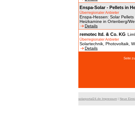
Enspa-Solar - Pellets in H
Überregionaler Anbieter
Enspa-Hessen: Solar Pellet
Heizkamine in Ortenberg/We
Details
remotec ltd. & Co. KG
Lim
Überregionaler Anbieter
Solartechnik, Photovoltaik
Details
Seite 
solarportal24.de Impressum
|
Neue Eint