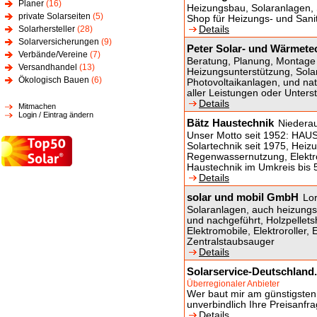
Planer
(16)
Heizungsbau, Solaranlagen, S
private Solarseiten
(5)
Shop für Heizungs- und Sani
Solarhersteller
(28)
Details
Solarversicherungen
(9)
Peter Solar- und Wärmet
Verbände/Vereine
(7)
Beratung, Planung, Montage 
Versandhandel
(13)
Heizungsunterstützung, So
Ökologisch Bauen
(6)
Photovoltaikanlagen, und nat
aller Leistungen oder Unters
Details
Mitmachen
Login / Eintrag ändern
Bätz Haustechnik
Niedera
Unser Motto seit 1952: 
Solartechnik seit 1975, Hei
Regenwassernutzung, Elek
Haustechnik im Umkreis bis
Details
solar und mobil GmbH
Lo
Solaranlagen, auch heizungs
und nachgeführt, Holzpelle
Elektromobile, Elektroroller,
Zentralstaubsauger
Details
Solarservice-Deutschland
Überregionaler Anbieter
Wer baut mir am günstigsten 
unverbindlich Ihre Preisanfr
Details