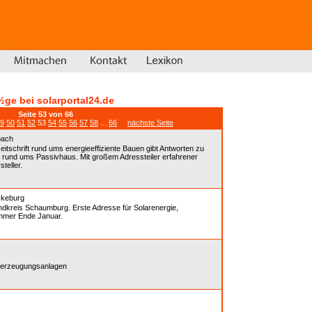
½ge bei solarportal24.de
Seite 53 von 66
9
50
51
52
53
54
55
56
57
58
...
66
nächste Seite
bach
schrift rund ums energieeffiziente Bauen gibt Antworten zu
 rund ums Passivhaus. Mit großem Adressteiler erfahrener
teller.
keburg
andkreis Schaumburg. Erste Adresse für Solarenergie,
immer Ende Januar.
ieerzeugungsanlagen