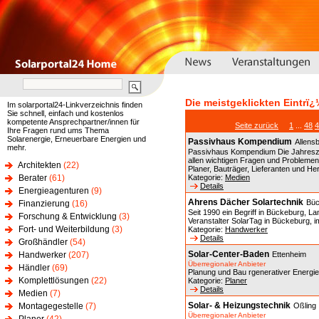
Die meistgeklickten Eintrï¿
Im solarportal24-Linkverzeichnis finden
Sie schnell, einfach und kostenlos
kompetente Ansprechpartner/innen für
Seite zurück
1
...
48
4
Ihre Fragen rund ums Thema
Solarenergie, Erneuerbare Energien und
Passivhaus Kompendium
Allens
mehr.
Passivhaus Kompendium Die Jahreszeit
allen wichtigen Fragen und Problemen
Architekten
(22)
Planer, Bauträger, Lieferanten und Hers
Berater
(61)
Kategorie:
Medien
Details
Energieagenturen
(9)
Ahrens Dächer Solartechnik
Büc
Finanzierung
(16)
Seit 1990 ein Begriff in Bückeburg, L
Forschung & Entwicklung
(3)
Veranstalter SolarTag in Bückeburg, 
Fort- und Weiterbildung
(3)
Kategorie:
Handwerker
Details
Großhändler
(54)
Solar-Center-Baden
Handwerker
(207)
Ettenheim
Überregionaler Anbieter
Händler
(69)
Planung und Bau rgenerativer Energ
Komplettlösungen
(22)
Kategorie:
Planer
Details
Medien
(7)
Solar- & Heizungstechnik
Montagegestelle
(7)
Oßling
Überregionaler Anbieter