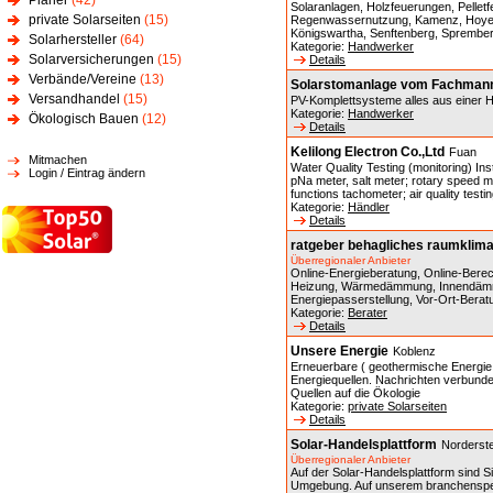
Planer
(42)
Solaranlagen, Holzfeuerungen, Pelle
private Solarseiten
(15)
Regenwassernutzung, Kamenz, Hoyers
Königswartha, Senftenberg, Sprember
Solarhersteller
(64)
Kategorie:
Handwerker
Solarversicherungen
(15)
Details
Verbände/Vereine
(13)
Solarstomanlage vom Fachman
Versandhandel
(15)
PV-Komplettsysteme alles aus einer 
Kategorie:
Handwerker
Ökologisch Bauen
(12)
Details
Kelilong Electron Co.,Ltd
Fuan
Mitmachen
Water Quality Testing (monitoring) I
Login / Eintrag ändern
pNa meter, salt meter; rotary speed
functions tachometer; air quality testi
Kategorie:
Händler
Details
ratgeber behagliches raumklim
Überregionaler Anbieter
Online-Energieberatung, Online-Bere
Heizung, Wärmedämmung, Innendämmu
Energiepasserstellung, Vor-Ort-Berat
Kategorie:
Berater
Details
Unsere Energie
Koblenz
Erneuerbare ( geothermische Energie
Energiequellen. Nachrichten verbunde
Quellen auf die Ökologie
Kategorie:
private Solarseiten
Details
Solar-Handelsplattform
Norderst
Überregionaler Anbieter
Auf der Solar-Handelsplattform sind Sie
Umgebung. Auf unserem branchenspezi