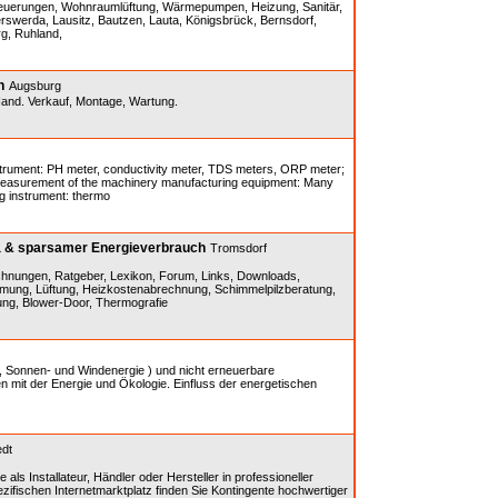
tfeuerungen, Wohnraumlüftung, Wärmepumpen, Heizung, Sanitär,
werda, Lausitz, Bautzen, Lauta, Königsbrück, Bernsdorf,
g, Ruhland,
n
Augsburg
Hand. Verkauf, Montage, Wartung.
nstrument: PH meter, conductivity meter, TDS meters, ORP meter;
 measurement of the machinery manufacturing equipment: Many
ng instrument: thermo
a & sparsamer Energieverbrauch
Tromsdorf
chnungen, Ratgeber, Lexikon, Forum, Links, Downloads,
ng, Lüftung, Heizkostenabrechnung, Schimmelpilzberatung,
ung, Blower-Door, Thermografie
, Sonnen- und Windenergie ) und nicht erneuerbare
n mit der Energie und Ökologie. Einfluss der energetischen
edt
 als Installateur, Händler oder Hersteller in professioneller
fischen Internetmarktplatz finden Sie Kontingente hochwertiger