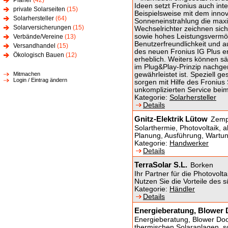
Planer
(42)
Ideen setzt Fronius auch in
private Solarseiten
(15)
Beispielsweise mit dem inno
Solarhersteller
(64)
Sonneneinstrahlung die maxi
Solarversicherungen
(15)
Wechselrichter zeichnen sich
sowie hohes Leistungsvermö
Verbände/Vereine
(13)
Benutzerfreundlichkeit und 
Versandhandel
(15)
des neuen Fronius IG Plus er
Ökologisch Bauen
(12)
erheblich. Weiters können 
im Plug&Play-Prinzip nachger
Mitmachen
gewährleistet ist. Speziell ge
Login / Eintrag ändern
sorgen mit Hilfe des Fronius
unkomplizierten Service bei
Kategorie:
Solarhersteller
Details
Gnitz-Elektrik Lütow
Zemp
Solarthermie, Photovoltaik, al
Planung, Ausführung, Wartun
Kategorie:
Handwerker
Details
TerraSolar S.L.
Borken
Ihr Partner für die Photovolt
Nutzen Sie die Vorteile des 
Kategorie:
Händler
Details
Energieberatung, Blower D
Energieberatung, Blower Do
thermischen Solaranlagen, so