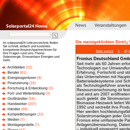
Die meistgeklickten Eintrï¿
Im solarportal24-Linkverzeichnis finden
Sie schnell, einfach und kostenlos
kompetente Ansprechpartner/innen für
Seite zurück
1
...
43
4
Ihre Fragen rund ums Thema
Solarenergie, Erneuerbare Energien und
Fronius Deutschland Gmb
mehr.
Seit mehr als 60 Jahren erfo
Architekten
(22)
Technologien zur Umwandlung
Erfahrung, Fortschritt und s
Berater
(61)
das Unternehmen mit Hauptsi
Energieagenturen
(9)
Batterieladesysteme und Sch
Finanzierung
(16)
als Technologieführer anerk
Forschung & Entwicklung
(3)
Ressourcenschonung ist fest
Fort- und Weiterbildung
(3)
und wird am 2007 eröffneten 
auch gelebt: die Stromversor
Großhändler
(54)
Biomasse-Heizwerk liefert Wä
Handwerker
(207)
1992 und vertreibt ihre Produ
Händler
(69)
Hier werden hochleistungsfä
Komplettlösungen
(22)
Solarstromanlagen jeder Grö
Medien
(7)
Fronius eine umfassende Pal
Anlagenüberwachung, Datenvi
Montagegestelle
(7)
– individuell eingesetzt wer