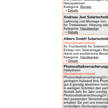
Heizsystemen
Kategorie:
Berater
Details
Andreas Jost Solartechni
Lieferung und Montage von: 
für Trinkwasser- Heizung o
Kategorie:
Handwerker
Details
Albers GmbH Solartechni
Überregionaler Anbieter
Ihr Fachbetrieb für Solartec
Einbau von Solaranlagen Bund
Hand und ausführliche Berat
Kategorie:
Handwerker
Details
Photovoltaikversicherunge
Hildesheim
Überregionaler Anbieter
Photovoltaikversicherung24.de
geringem Aufwand ihre Phot
gut & günstig absichern möch
in wenigen Schritten den perf
Anstatt Jahr für Jahr unnöti
Photovoltaikversicherung24.
den passenden Versicherungs
erhalten Sie von uns innerha
vorläufigen Deckungszusage.