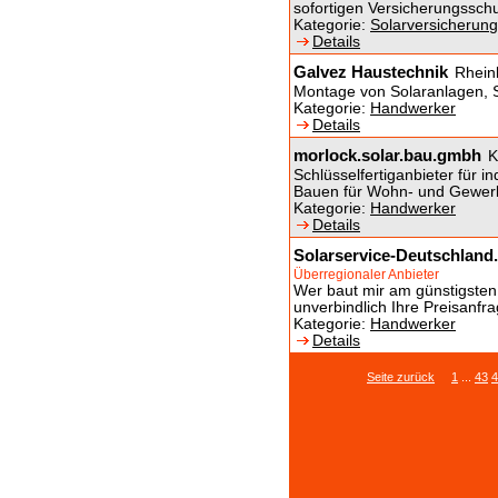
sofortigen Versicherungsschu
Kategorie:
Solarversicherun
Details
Galvez Haustechnik
Rhein
Montage von Solaranlagen, S
Kategorie:
Handwerker
Details
morlock.solar.bau.gmbh
K
Schlüsselfertiganbieter für i
Bauen für Wohn- und Gewer
Kategorie:
Handwerker
Details
Solarservice-Deutschland
Überregionaler Anbieter
Wer baut mir am günstigsten 
unverbindlich Ihre Preisanfr
Kategorie:
Handwerker
Details
Seite zurück
1
...
43
4