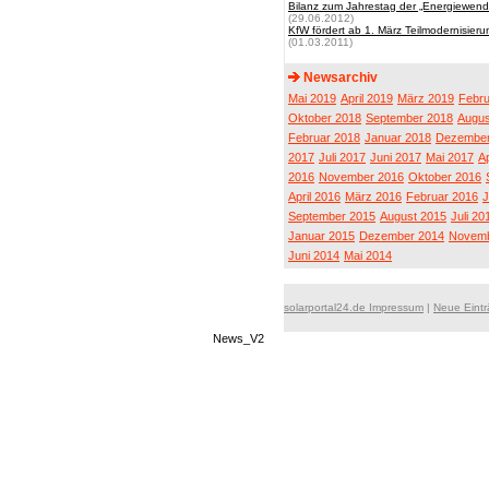
Bilanz zum Jahrestag der „Energiewende
(29.06.2012)
KfW fördert ab 1. März Teilmodernisie
(01.03.2011)
Newsarchiv
Mai 2019
April 2019
März 2019
Febru
Oktober 2018
September 2018
Augus
Februar 2018
Januar 2018
Dezember
2017
Juli 2017
Juni 2017
Mai 2017
Ap
2016
November 2016
Oktober 2016
April 2016
März 2016
Februar 2016
J
September 2015
August 2015
Juli 20
Januar 2015
Dezember 2014
Novemb
Juni 2014
Mai 2014
solarportal24.de Impressum
|
Neue Eint
News_V2