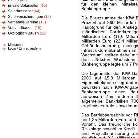
Planer
(42)
für den kleinen Mittels
private Solarseiten
(15)
Bankengruppe.
Solarhersteller
(64)
Solarversicherungen
(15)
Die Bilanzsumme der KfW B
Verbände/Vereine
(13)
Prozent auf 360 Milliarden 
Hauptgrund für den Anstie
Versandhandel
(15)
inländischen Förderkredit
Ökologisch Bauen
(12)
Milliarden Euro (11,6 Mill
Milliarden Euro (22,4 Milli
Mitmachen
Gebäudesanierung, ökolog
Login / Eintrag ändern
Infrastrukturmaßnahmen im 
Wachstum“ stellten dabei mi
den stärksten Wachstums
Bankengruppe legte um 7 Pro
Die Eigenmittel der KfW Ba
2006 auf 15,3 Milliarden 
Eigenmittelquote stieg dadur
bewirkten nach KfW-Angab
Bankengruppe einen deu
ausweisen. Zum anderen fü
allgemeine Bankrisiken 70
ergebnisneutrale Umwidmung
Das Betriebsergebnis vor R
bei 1,35 Milliarden Euro und 
Vorjahr. Das freundliche ko
Risikolage sowohl im Kredit-
und Projektfinanzierung a