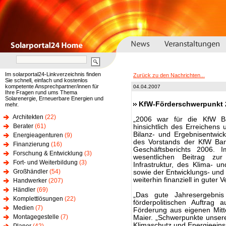
Im solarportal24-Linkverzeichnis finden
Zurück zu den Nachrichten...
Sie schnell, einfach und kostenlos
kompetente Ansprechpartner/innen für
04.04.2007
Ihre Fragen rund ums Thema
Solarenergie, Erneuerbare Energien und
KfW-Förderschwerpunkt 2
mehr.
Architekten
(22)
„2006 war für die KfW B
Berater
(61)
hinsichtlich des Erreichens 
Bilanz- und Ergebnisentwick
Energieagenturen
(9)
des Vorstands der KfW Bank
Finanzierung
(16)
Geschäftsberichts 2006.
Forschung & Entwicklung
(3)
wesentlichen Beitrag zu
Fort- und Weiterbildung
(3)
Infrastruktur, des Klima- 
Großhändler
(54)
sowie der Entwicklungs- und 
weiterhin finanziell in guter 
Handwerker
(207)
Händler
(69)
„Das gute Jahresergebni
Komplettlösungen
(22)
förderpolitischen Auftrag
Medien
(7)
Förderung aus eigenen Mitt
Montagegestelle
(7)
Maier. „Schwerpunkte unsere
Klimaschutz und Energieein