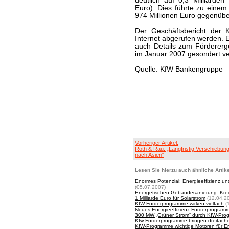
deutlich auf 0,3 Milliarden
Euro). Dies führte zu einem
974 Millionen Euro gegenüber
Der Geschäftsbericht der
Internet abgerufen werden. E
auch Details zum Fördererg
im Januar 2007 gesondert ver
Quelle: KfW Bankengruppe
Vorheriger Artikel:
Roth & Rau: „Langfristig Verschiebun
nach Asien“
Lesen Sie hierzu auch ähnliche Artike
Enormes Potenzial: Energieeffizienz un
(05.07.2007)
Energetischen Gebäudesanierung: Kre
1 Milliarde Euro für Solarstrom
(12.04.2
KfW-Förderprogramme wirken vielfach
(
Neues Energieeffizienz-Förderprogramm
300 MW „Grüner Strom“ durch KfW-Prog
Kfw-Förderprogramme bringen dreifach
KfW-Programme wichtige Motoren für E