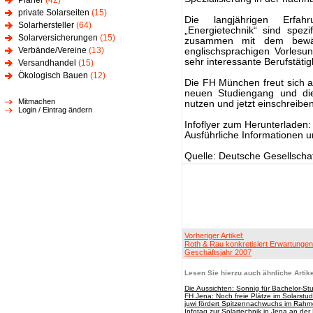
Planer
(42)
private Solarseiten
(15)
Die langjährigen Erfahr
Solarhersteller
(64)
„Energietechnik“ sind spezi
Solarversicherungen
(15)
zusammen mit dem bewä
Verbände/Vereine
(13)
englischsprachigen Vorlesu
sehr interessante Berufstätig
Versandhandel
(15)
Ökologisch Bauen
(12)
Die FH München freut sich a
neuen Studiengang und di
Mitmachen
nutzen und jetzt einschreiben
Login / Eintrag ändern
Infoflyer zum Herunterladen
Ausführliche Informationen 
Quelle: Deutsche Gesellschaf
Vorheriger Artikel:
Roth & Rau konkretisiert Erwartungen
Geschäftsjahr 2007
Lesen Sie hierzu auch ähnliche Artike
Die Aussichten: Sonnig für Bachelor-St
FH Jena: Noch freie Plätze im Solarst
juwi fördert Spitzennachwuchs im Rah
Infotag zur Solartechnik in Jena an de