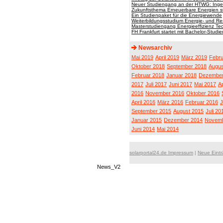
Neuer Studiengang an der HTWG: Ingen
Zukunftsthema Erneuerbare Energien s
Ein Studienpaket für die Energiewende
Weiterbildungsstudium Energie- und Re
Masterstudiengang Energieeffizienz Te
FH Frankfurt startet mit Bachelor-Stud
Newsarchiv
Mai 2019
April 2019
März 2019
Febru
Oktober 2018
September 2018
Augus
Februar 2018
Januar 2018
Dezember
2017
Juli 2017
Juni 2017
Mai 2017
Ap
2016
November 2016
Oktober 2016
April 2016
März 2016
Februar 2016
J
September 2015
August 2015
Juli 20
Januar 2015
Dezember 2014
Novemb
Juni 2014
Mai 2014
solarportal24.de Impressum
|
Neue Eint
News_V2