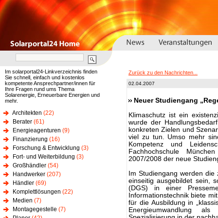
Im solarportal24-Linkverzeichnis finden
Zurück zu den Nachrichten...
Sie schnell, einfach und kostenlos
kompetente Ansprechpartner/innen für
02.04.2007
Ihre Fragen rund ums Thema
Solarenergie, Erneuerbare Energien und
Neuer Studiengang „Rege
mehr.
Architekten
(22)
Klimaschutz ist ein existe
Berater
(61)
wurde der Handlungsbedarf 
konkreten Zielen und Szenari
Energieagenturen
(9)
viel zu tun. Umso mehr sind
Finanzierung
(16)
Kompetenz und Leidens
Forschung & Entwicklung
(3)
Fachhochschule München
Fort- und Weiterbildung
(3)
2007/2008 der neue Studieng
Großhändler
(54)
Im Studiengang werden die z
Handwerker
(207)
einseitig ausgebildet sein,
Händler
(69)
(DGS) in einer Pressemel
Komplettlösungen
(22)
Informationstechnik biete m
Medien
(7)
für die Ausbildung in „klass
Montagegestelle
(7)
Energieumwandlung al
Spezialisierung in der nachha