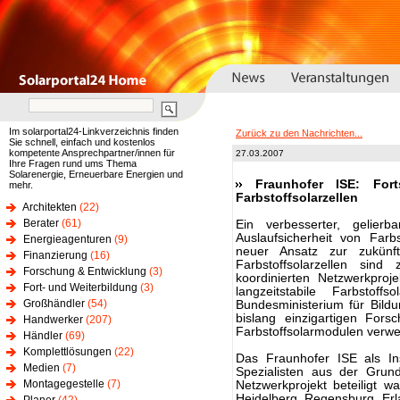
Im solarportal24-Linkverzeichnis finden
Zurück zu den Nachrichten...
Sie schnell, einfach und kostenlos
kompetente Ansprechpartner/innen für
27.03.2007
Ihre Fragen rund ums Thema
Solarenergie, Erneuerbare Energien und
Fraunhofer ISE: Fort
mehr.
Farbstoffsolarzellen
Architekten
(22)
Berater
(61)
Ein verbesserter, gelierb
Auslaufsicherheit von Farb
Energieagenturen
(9)
neuer Ansatz zur zukünf
Finanzierung
(16)
Farbstoffsolarzellen si
Forschung & Entwicklung
(3)
koordinierten Netzwerkpro
Fort- und Weiterbildung
(3)
langzeitstabile Farbstof
Großhändler
(54)
Bundesministerium für Bild
bislang einzigartigen Fors
Handwerker
(207)
Farbstoffsolarmodulen verwen
Händler
(69)
Komplettlösungen
(22)
Das Fraunhofer ISE als In
Medien
(7)
Spezialisten aus der Grun
Montagegestelle
(7)
Netzwerkprojekt beteiligt w
Heidelberg, Regensburg, Erla