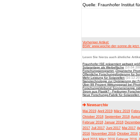
Quelle: Fraunhofer Institut 
Vorheriger Artikel:
BSW: www.woche-der-sonne.de jetzt 
Lesen Sie hierzu auch ähnliche Artike
Fraunhofer ISE präsentiert weltweit grö
Solaranlage als Werbefläche
(10.04.20
Forschungsprogramm „Organische Photovo
Öffentliche Forschungsförderung für So
Mehr Leistung für Solarzellen
(10.12.20
Nanotechnologie zur Optimierung der Fo
Über 99 Prozent Wirkungsgrad bei Photo
ForschungsVerbund Sonnenenergie m
Strom aus Plastik? - Freiburger Forsche
Neue Forschungs-Fabrik für Solarzellen 
Newsarchiv
Mai 2019
April 2019
März 2019
Febru
Oktober 2018
September 2018
Augus
Februar 2018
Januar 2018
Dezember
2017
Juli 2017
Juni 2017
Mai 2017
Ap
2016
November 2016
Oktober 2016
April 2016
März 2016
Februar 2016
J