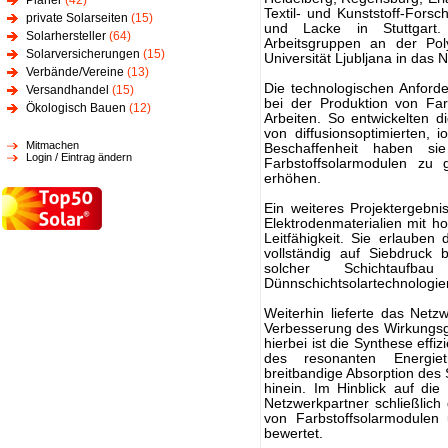
Planer
(42)
Textil- und Kunststoff-Fors
private Solarseiten
(15)
und Lacke in Stuttgart
Solarhersteller
(64)
Arbeitsgruppen an der Po
Solarversicherungen
(15)
Universität Ljubljana in das
Verbände/Vereine
(13)
Die technologischen Anford
Versandhandel
(15)
bei der Produktion von Far
Ökologisch Bauen
(12)
Arbeiten. So entwickelten di
von diffusionsoptimierten, 
Mitmachen
Beschaffenheit haben sie
Login / Eintrag ändern
Farbstoffsolarmodulen zu g
erhöhen.
Ein weiteres Projektergebnis
Elektrodenmaterialien mit ho
Leitfähigkeit. Sie erlauben 
vollständig auf Siebdruck 
solcher Schichtauf
Dünnschichtsolartechnologie
Weiterhin lieferte das Netz
Verbesserung des Wirkungsg
hierbei ist die Synthese eff
des resonanten Energiet
breitbandige Absorption des S
hinein. Im Hinblick auf di
Netzwerkpartner schließlich 
von Farbstoffsolarmodulen 
bewertet.