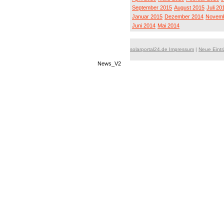
September 2015
August 2015
Juli 20
Januar 2015
Dezember 2014
Novemb
Juni 2014
Mai 2014
solarportal24.de Impressum
|
Neue Eint
News_V2