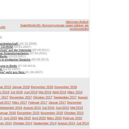
Nächster Artikel:
SolarWorld AG: Konzernumsatz steigt stärker als
olid
prognostiziert
l:
Landwirtschaft“
(16.10.2006)
uf CD-ROM
(18.01.2007)
utz“ auf der Intersolar
(02.06.2011)
bei Solarstromanlagen
(07.04.2011)
Berlin
(13.03.2007)
 in englischer Sprache
(06.08.2013)
ung in Berlin
(27.06.2013)
id
(13.02.2007)
One“ geht ans Netz
(01.06.2007)
ar 2019
Januar 2019
Dezember 2018
November 2018
t 2018
Juli 2018
Juni 2018
Mai 2018
April 2018
März 2018
 2017
November 2017
Oktober 2017
September 2017
August
ril 2017
März 2017
Februar 2017
Januar 2017
Dezember
September 2016
August 2016
Juli 2016
Juni 2016
Mai 2016
anuar 2016
Dezember 2015
November 2015
Oktober 2015
15
Juni 2015
Mai 2015
April 2015
März 2015
Februar 2015
er 2014
Oktober 2014
September 2014
August 2014
Juli 2014