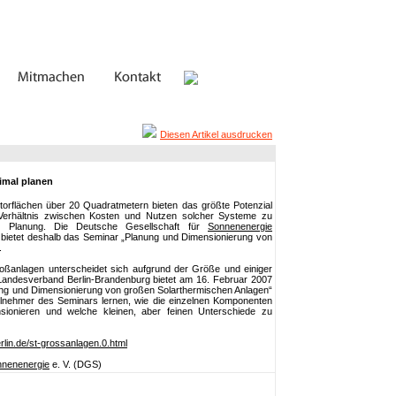
Diesen Artikel ausdrucken
imal planen
orflächen über 20 Quadratmetern bieten das größte Potenzial
erhältnis zwischen Kosten und Nutzen solcher Systeme zu
te Planung. Die Deutsche Gesellschaft für
Sonnenenergie
bietet deshalb das Seminar „Planung und Dimensionierung von
.
oßanlagen unterscheidet sich aufgrund der Größe und einiger
andesverband Berlin-Brandenburg bietet am 16. Februar 2007
nung und Dimensionierung von großen Solarthermischen Anlagen“
ilnehmer des Seminars lernen, wie die einzelnen Komponenten
sionieren und welche kleinen, aber feinen Unterschiede zu
lin.de/st-grossanlagen.0.html
nenenergie
e. V. (DGS)