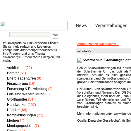
Im solarportal24-Linkverzeichnis finden
Zurück zu den Nachrichten...
Sie schnell, einfach und kostenlos
kompetente Ansprechpartner/innen für
13.02.2007
Ihre Fragen rund ums Thema
Solarenergie, Erneuerbare Energien und
Solarthermie: Großanlagen opt
mehr.
Architekten
(22)
Große Solarwärmeanlagen mit Kollekt
der
Solarthermie
Um das optimale V
Berater
(61)
erzielen, braucht es eine geziel
Energieagenturen
(9)
(Landesverband Berlin-Brandenburg) 
großen Solarthermischen Anlagen“ an
Finanzierung
(16)
Forschung & Entwicklung
(3)
Der Aufbau von solarthermischen Gr
Vorschriften und Normen. Der DGS-L
Fort- und Weiterbildung
(3)
die Gelegenheit, mehr über die „Pla
Großhändler
(54)
zu erfahren. Teilnehmerinnen und Te
von Großanlagen sinnvoll zu dimen
Handwerker
(207)
beachten sind.
Händler
(69)
Mehr Informationen unter
www.dgs-ber
Komplettlösungen
(22)
Medien
(7)
Quelle: Deutsche Gesellschaft für
Son
Montagegestelle
(7)