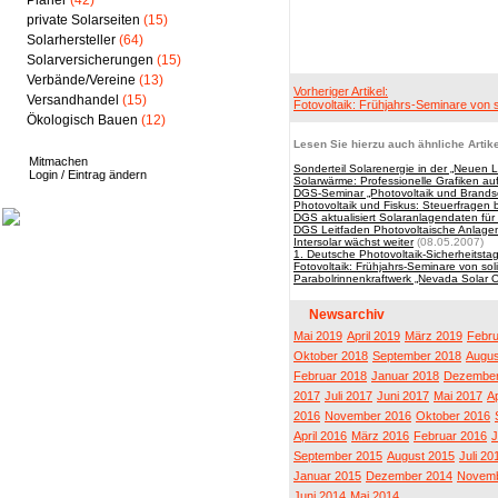
Planer
(42)
private Solarseiten
(15)
Solarhersteller
(64)
Solarversicherungen
(15)
Verbände/Vereine
(13)
Vorheriger Artikel:
Versandhandel
(15)
Fotovoltaik: Frühjahrs-Seminare von s
Ökologisch Bauen
(12)
Lesen Sie hierzu auch ähnliche Artike
Mitmachen
Sonderteil Solarenergie in der „Neuen 
Login / Eintrag ändern
Solarwärme: Professionelle Grafiken a
DGS-Seminar „Photovoltaik und Brandsch
Photovoltaik und Fiskus: Steuerfragen 
DGS aktualisiert Solaranlagendaten für 
DGS Leitfaden Photovoltaische Anlagen
Intersolar wächst weiter
(08.05.2007)
1. Deutsche Photovoltaik-Sicherheitstag
Fotovoltaik: Frühjahrs-Seminare von sol
Parabolrinnenkraftwerk „Nevada Solar 
Newsarchiv
Mai 2019
April 2019
März 2019
Febru
Oktober 2018
September 2018
Augus
Februar 2018
Januar 2018
Dezember
2017
Juli 2017
Juni 2017
Mai 2017
Ap
2016
November 2016
Oktober 2016
April 2016
März 2016
Februar 2016
J
September 2015
August 2015
Juli 20
Januar 2015
Dezember 2014
Novemb
Juni 2014
Mai 2014