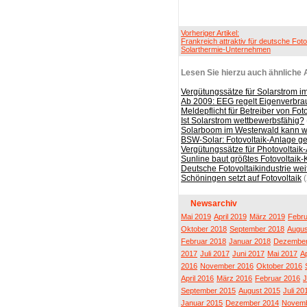
Vorheriger Artikel:
Frankreich attraktiv für deutsche Foto
Solarthermie-Unternehmen
Lesen Sie hierzu auch ähnliche A
Vergütungssätze für Solarstrom i
Ab 2009: EEG regelt Eigenverbra
Meldepflicht für Betreiber von Fo
Ist Solarstrom wettbewerbsfähig?
Solarboom im Westerwald kann w
BSW-Solar: Fotovoltaik-Anlage ger
Vergütungssätze für Photovoltai
Sunline baut größtes Fotovoltaik
Deutsche Fotovoltaikindustrie we
Schöningen setzt auf Fotovoltaik
(
Newsarchiv
Mai 2019
April 2019
März 2019
Febru
Oktober 2018
September 2018
Augus
Februar 2018
Januar 2018
Dezember
2017
Juli 2017
Juni 2017
Mai 2017
Ap
2016
November 2016
Oktober 2016
April 2016
März 2016
Februar 2016
J
September 2015
August 2015
Juli 20
Januar 2015
Dezember 2014
Novemb