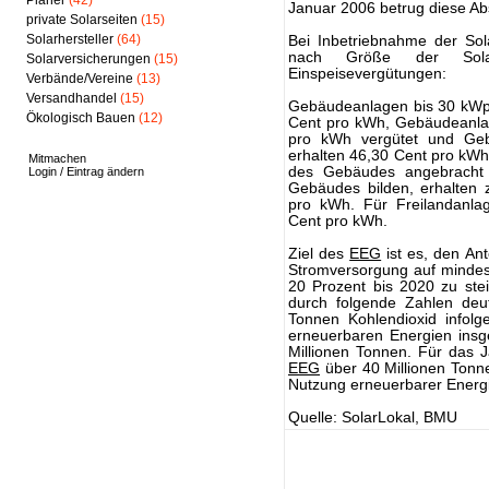
Planer
(42)
Januar 2006 betrug diese Ab
private Solarseiten
(15)
Solarhersteller
(64)
Bei Inbetriebnahme der Sol
nach Größe der Solar
Solarversicherungen
(15)
Einspeisevergütungen:
Verbände/Vereine
(13)
Versandhandel
(15)
Gebäudeanlagen bis 30 kWp 
Ökologisch Bauen
(12)
Cent pro kWh, Gebäudeanla
pro kWh vergütet und Geb
erhalten 46,30 Cent pro kWh
Mitmachen
des Gebäudes angebracht s
Login / Eintrag ändern
Gebäudes bilden, erhalten 
pro kWh. Für Freilandanlag
Cent pro kWh.
Ziel des
EEG
ist es, den An
Stromversorgung auf mindes
20 Prozent bis 2020 zu ste
durch folgende Zahlen deu
Tonnen Kohlendioxid infol
erneuerbaren Energien insg
Millionen Tonnen. Für das J
EEG
über 40 Millionen Tonn
Nutzung erneuerbarer Energi
Quelle: SolarLokal, BMU