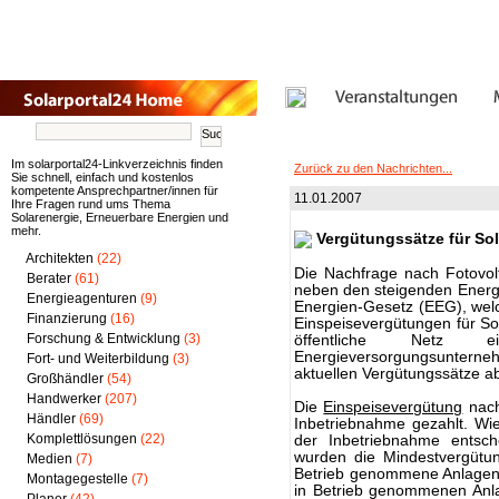
Im solarportal24-Linkverzeichnis finden
Zurück zu den Nachrichten...
Sie schnell, einfach und kostenlos
kompetente Ansprechpartner/innen für
11.01.2007
Ihre Fragen rund ums Thema
Solarenergie, Erneuerbare Energien und
mehr.
Vergütungssätze für Sol
Architekten
(22)
Die Nachfrage nach Fotovolt
Berater
(61)
neben den steigenden Energ
Energieagenturen
(9)
Energien-Gesetz (EEG), welch
Finanzierung
(16)
Einspeisevergütungen für Sol
Forschung & Entwicklung
(3)
öffentliche Netz e
Energieversorgungsunterneh
Fort- und Weiterbildung
(3)
aktuellen Vergütungssätze ab
Großhändler
(54)
Handwerker
(207)
Die
Einspeisevergütung
nac
Händler
(69)
Inbetriebnahme gezahlt. Wie 
Komplettlösungen
(22)
der Inbetriebnahme entsc
wurden die Mindestvergütun
Medien
(7)
Betrieb genommene Anlagen u
Montagegestelle
(7)
in Betrieb genommenen Anl