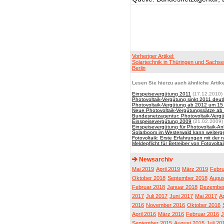
Vorheriger Artikel:
Solartechnik in Thüringen und Sachse
Berlin
Lesen Sie hierzu auch ähnliche Artike
Einspeisevergütung 2011
(17.12.2010)
Photovoltaik-Vergütung sinkt 2011 deut
Photovoltaik-Vergütung ab 2012 um 15 
Neue Photovoltaik-Vergütungssätze ab
Bundesnetzagentur: Photovoltaik-Vergü
Einspeisevergütung 2009
(21.02.2009)
Einspeisevergütung für Photovoltaik-An
Solarboom im Westerwald kann weiter
Fotovoltaik: Erste Erfahrungen mit de
Meldepflicht für Betreiber von Fotovolta
Newsarchiv
Mai 2019
April 2019
März 2019
Febru
Oktober 2018
September 2018
Augus
Februar 2018
Januar 2018
Dezember
2017
Juli 2017
Juni 2017
Mai 2017
Ap
2016
November 2016
Oktober 2016
April 2016
März 2016
Februar 2016
J
September 2015
August 2015
Juli 20