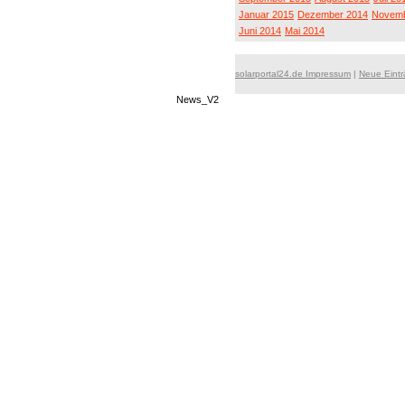
Januar 2015
Dezember 2014
Novemb
Juni 2014
Mai 2014
solarportal24.de Impressum
|
Neue Eint
News_V2