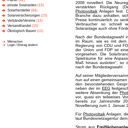
Planer
(42)
2008 novelliert. Die Neure
private Solarseiten
(15)
verstärkten Rückgang (
Solarhersteller
(64)
Photovoltaik
Anlagen fest. D
Solarversicherungen
(15)
Branche dazu anhalten, sich
Preise kontinuierlich zu se
Verbände/Vereine
(13)
Verbraucher so schnell wi
Versandhandel
(15)
Solaranlage auch ohne Förd
Ökologisch Bauen
(12)
Nach der Bundestagswahl i
im Raum, wie es mit dem 
Mitmachen
Login / Eintrag ändern
Regierung von CDU und FDP 
der Union und FDP ist eine
vorgesehen. Die Solarbranc
Spielräume für eine Anpass
Maß hinaus ausloten“, so d
nach der Bundestagswahl.
Auf seiner Mitgliederversa
nun auf einen gemeinsamen V
den bevorstehenden Gesprä
neben der im
EEG
festgesc
weitere Absenkung der
Phot
vor, quasi ein teilweises 
bereits zur Jahresmitte 2
Novellierung zum 1. Januar 
Für
Photovoltaik
Anlagen, di
laut Bundesnetzagentur dem
Strom aus
Freiflächenanl