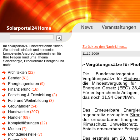
Im solarportal24-Linkverzeichnis finden
Zurück zu den Nachrichten...
Sie schnell, einfach und kostenlos
kompetente Ansprechpartner/innen für
11.12.2009
Ihre Fragen rund ums Thema
Solarenergie, Erneuerbare Energien und
Vergütungssätze für Phot
mehr.
Architekten
(22)
Die Bundesnetzagentur
Berater
(61)
Vergütungssätze für
Photovol
die Mindestvergütung für
Energieagenturen
(9)
Energien Gesetz (EEG) 28,4
Finanzierung
(16)
Für entsprechende Anlagen, 
Forschung & Entwicklung
(3)
das noch 31,94 Cent/kWh.
Fort- und Weiterbildung
(3)
Großhändler
(54)
Das Erneuerbare Energie
Handwerker
(207)
regenerativ erzeugtem
Stro
Händler
(69)
der erneuerbaren Energien 
Komplettlösungen
(22)
Klimaschutz, Umweltschutz,
Medien
(7)
Anteils erneuerbarer Energi
Montagegestelle
(7)
Das erstmals am 29. März 