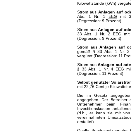
Kilowattstunde (kWh) vergüte
Strom aus
Anlagen auf od
Abs. 1 Nr. 1
EEG
mit 39
(Degression: 9 Prozent).
Strom aus
Anlagen auf od
33 Abs. 1 Nr. 2
EEG
mit 
(Degression: 9 Prozent).
Strom aus
Anlagen auf 
gemäß § 33 Abs. 1 Nr. 
vergütet (Degression: 11 Pro
Strom aus
Anlagen auf od
§ 33 Abs. 1 Nr. 4
EEG
mit
(Degression: 11 Prozent).
Selbst genutzter Solarstro
mit 22,76 Cent je Kilowattst
Die im Gesetz angegeb
angegeben. Der Betreiber 
Unternehmer beim Finan
Investitionskosten anfalle
(d.h., er kann sie mit v
vereinnahmten Umsatzsteue
erstattet).
Quelle: Bundesnetzagentur,