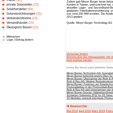
Planer
(42)
Zudem gab Meyer Burger heute bekann
private Solarseiten
(15)
Kunden in Taiwan, unterzeichnet hat,
aktuellen Lager- und Secondhand-B
Solarhersteller
(64)
geplanten Fabrikationserweiterung un
Solarversicherungen
(15)
von rund 200 MW erzielen. Die Ausli
2013 geplant.
Verbände/Vereine
(13)
Versandhandel
(15)
Quelle: Meyer Burger Technology AG
Ökologisch Bauen
(12)
Mitmachen
Login / Eintrag ändern
Vorheriger Artikel:
Brennpunkte des Klimawandels: Wo d
breit spürbar werden
Lesen Sie hierzu auch ähnliche Artike
Meyer Burger Technology AG: Ausgabe
Meyer Burger bekommt letztes Okay fü
Meyer Burger: Übernahme der Roth & R
Roth & Rau AG: Weitere Restrukturie
Meyer-Burger: Fusionen am Solartechn
Personalabbau in der Photovoltaik-Bran
Roth & Rau AG wird Unternehmen der 
Meyer Burger Gruppe: Halbjahres-Erge
Schweizer Solarpreis 2011 für 3S Swis
3S Modultec verkauft integrierte Photov
Newsarchiv
Mai 2019
April 2019
März 2019
Febru