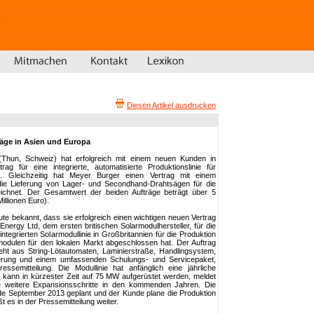
Diesen Artikel ausdrucken
äge in Asien und Europa
Thun, Schweiz) hat erfolgreich mit einem neuen Kunden in
rag für eine integrierte, automatisierte Produktionslinie für
 Gleichzeitig hat Meyer Burger einen Vertrag mit einem
ie Lieferung von Lager- und Secondhand-Drahtsägen für die
eichnet. Der Gesamtwert der beiden Aufträge beträgt über 5
illionen Euro).
e bekannt, dass sie erfolgreich einen wichtigen neuen Vertrag
 Energy Ltd, dem ersten britischen Solarmodulhersteller, für die
integrierten Solarmodullinie in Großbritannien für die Produktion
modulen für den lokalen Markt abgeschlossen hat. Der Auftrag
eht aus String-Lötautomaten, Laminierstraße, Handlingsystem,
zierung und einem umfassenden Schulungs- und Servicepaket,
ssemitteilung. Die Modullinie hat anfänglich eine jährliche
kann in kürzester Zeit auf 75 MW aufgerüstet werden, meldet
 weitere Expansionsschritte in den kommenden Jahren. Die
Ende September 2013 geplant und der Kunde plane die Produktion
es in der Pressemitteilung weiter.