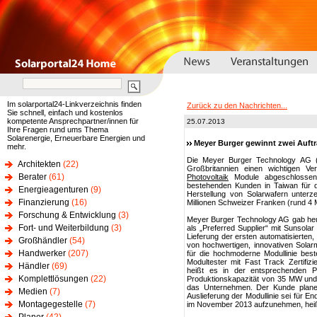
Im solarportal24-Linkverzeichnis finden
Zurück zu den Nachrichten...
Sie schnell, einfach und kostenlos
kompetente Ansprechpartner/innen für
25.07.2013
Ihre Fragen rund ums Thema
Solarenergie, Erneuerbare Energien und
Meyer Burger gewinnt zwei Auftr
mehr.
Die Meyer Burger Technology AG (
Architekten
(22)
Großbritannien einen wichtigen Vert
Berater
(61)
Photovoltaik
Module abgeschlossen.
bestehenden Kunden in Taiwan für d
Energieagenturen
(9)
Herstellung von Solarwafern unterz
Finanzierung
(16)
Millionen Schweizer Franken (rund 4 M
Forschung & Entwicklung
(3)
Meyer Burger Technology AG gab heut
Fort- und Weiterbildung
(3)
als „Preferred Supplier“ mit Sunsolar
Lieferung der ersten automatisierten, 
Großhändler
(54)
von hochwertigen, innovativen Solar
Handwerker
(207)
für die hochmoderne Modullinie best
Modultester mit Fast Track Zertifi
Händler
(69)
heißt es in der entsprechenden Pre
Komplettlösungen
(22)
Produktionskapazität von 35 MW und 
das Unternehmen. Der Kunde plane
Medien
(7)
Auslieferung der Modullinie sei für 
Montagegestelle
(7)
im November 2013 aufzunehmen, heißt 