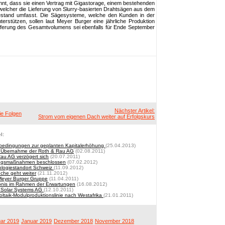
t, dass sie einen Vertrag mit Gigastorage, einem bestehenden
 welcher die Lieferung von Slurry-basierten Drahtsägen aus dem
estand umfasst. Die Sägesysteme, welche den Kunden in der
terstützen, sollen laut Meyer Burger eine jährliche Produktion
eferung des Gesamtvolumens sei ebenfalls für Ende September
Nächster Artikel:
ie Folgen
Strom vom eigenen Dach weiter auf Erfolgskurs
l:
bedingungen zur geplanten Kapitalerhöhung
(25.04.2013)
r Übernahme der Roth & Rau AG
(02.08.2011)
au AG verzögert sich
(20.07.2011)
rungsmaßnahmen beschlossen
(07.02.2012)
ologiestandort Schweiz
(11.09.2012)
che geht weiter
(21.11.2012)
Meyer Burger Gruppe
(11.04.2011)
bnis im Rahmen der Erwartungen
(16.08.2012)
s Solar Systems AG
(12.10.2011)
oltaik-Modulproduktionslinie nach Westafrika
(21.01.2011)
ar 2019
Januar 2019
Dezember 2018
November 2018