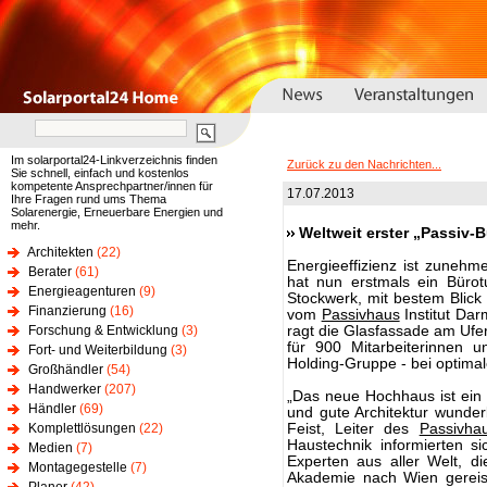
Im solarportal24-Linkverzeichnis finden
Zurück zu den Nachrichten...
Sie schnell, einfach und kostenlos
kompetente Ansprechpartner/innen für
17.07.2013
Ihre Fragen rund ums Thema
Solarenergie, Erneuerbare Energien und
mehr.
Weltweit erster „Passiv-B
Architekten
(22)
Energieeffizienz ist zuneh
Berater
(61)
hat nun erstmals ein Bür
Energieagenturen
(9)
Stockwerk, mit bestem Blick
Finanzierung
(16)
vom
Passivhaus
Institut Dar
Forschung & Entwicklung
(3)
ragt die Glasfassade am Ufer
für 900 Mitarbeiterinnen un
Fort- und Weiterbildung
(3)
Holding-Gruppe - bei optima
Großhändler
(54)
Handwerker
(207)
„Das neue Hochhaus ist ein 
Händler
(69)
und gute Architektur wunde
Komplettlösungen
(22)
Feist, Leiter des
Passivha
Haustechnik informierten 
Medien
(7)
Experten aus aller Welt, d
Montagegestelle
(7)
Akademie nach Wien gereist