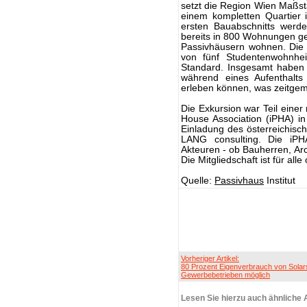
setzt die Region Wien Maßstä
einem kompletten Quartier
ersten Bauabschnitts werde
bereits in 800 Wohnungen ge
Passivhäusern wohnen. Die 
von fünf Studentenwohn
Standard. Insgesamt haben 
während eines Aufenthalts 
erleben können, was zeitge
Die Exkursion war Teil einer
House Association (iPHA) in
Einladung des österreichis
LANG consulting. Die iPH
Akteuren - ob Bauherren, Arc
Die Mitgliedschaft ist für alle
Quelle:
Passivhaus
Institut
Vorheriger Artikel:
80 Prozent Eigenverbrauch von Solar
Gewerbebetrieben möglich
Lesen Sie hierzu auch ähnliche A