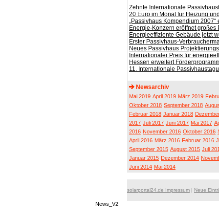
Zehnte Internationale Passivhau
20 Euro im Monat für Heizung u
„Passivhaus Kompendium 2007“ 
Energie-Konzern eröffnet großes 
Energieeffiziente Gebäude jetzt we
Erster Passivhaus-Verbrauchermar
Neues Passivhaus Projektierungs
Internationaler Preis für energie
Hessen erweitert Förderprogram
11. Internationale Passivhausta
Newsarchiv
Mai 2019
April 2019
März 2019
Febru
Oktober 2018
September 2018
Augus
Februar 2018
Januar 2018
Dezember
2017
Juli 2017
Juni 2017
Mai 2017
Ap
2016
November 2016
Oktober 2016
April 2016
März 2016
Februar 2016
J
September 2015
August 2015
Juli 20
Januar 2015
Dezember 2014
Novemb
Juni 2014
Mai 2014
solarportal24.de Impressum
|
Neue Eint
News_V2