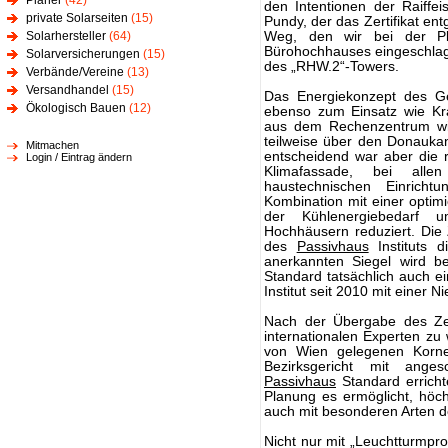
Planer
(42)
den Intentionen der Raiffei
private Solarseiten
(15)
Pundy, der das Zertifikat en
Solarhersteller
(64)
Weg, den wir bei der P
Bürohochhauses eingeschlagen
Solarversicherungen
(15)
des „RHW.2“-Towers.
Verbände/Vereine
(13)
Versandhandel
(15)
Das Energiekonzept des G
Ökologisch Bauen
(12)
ebenso zum Einsatz wie Kr
aus dem Rechenzentrum wir
teilweise über den Donauka
Mitmachen
entscheidend war aber die r
Login / Eintrag ändern
Klimafassade, bei alle
haustechnischen Einrich
Kombination mit einer opti
der Kühlenergiebedarf 
Hochhäusern reduziert. Die 
des
Passivhaus
Instituts d
anerkannten Siegel wird be
Standard tatsächlich auch ei
Institut seit 2010 mit einer N
Nach der Übergabe des Zert
internationalen Experten zu
von Wien gelegenen Korn
Bezirksgericht mit anges
Passivhaus
Standard erricht
Planung es ermöglicht, höc
auch mit besonderen Arten d
Nicht nur mit „Leuchtturmpro