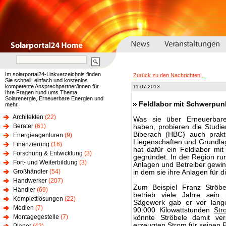
Im solarportal24-Linkverzeichnis finden
Zurück zu den Nachrichten...
Sie schnell, einfach und kostenlos
kompetente Ansprechpartner/innen für
11.07.2013
Ihre Fragen rund ums Thema
Solarenergie, Erneuerbare Energien und
Feldlabor mit Schwerpun
mehr.
Architekten
(22)
Was sie über Erneuerbare 
Berater
(61)
haben, probieren die Studi
Biberach (HBC) auch prakti
Energieagenturen
(9)
Liegenschaften und Grundlage
Finanzierung
(16)
hat dafür ein Feldlabor mi
Forschung & Entwicklung
(3)
gegründet. In der Region r
Fort- und Weiterbildung
(3)
Anlagen und Betreiber gewinn
Großhändler
(54)
in dem sie ihre Anlagen für 
Handwerker
(207)
Zum Beispiel Franz Ströbe
Händler
(69)
betrieb viele Jahre sein
Komplettlösungen
(22)
Sägewerk gab er vor langer
Medien
(7)
90.000 Kilowattstunden
Str
Montagegestelle
(7)
könnte Ströbele damit ve
erzeugten
Strom
für seinen P