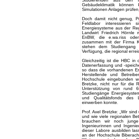
Studierenden aus den In
Gebäudeklimatik können 
Simulationen Anlagen prüfe
Doch damit nicht genug, Pr
Feldlabor interessieren s
Energiesysteme aus der Re
Landwirt Friedrich Hörnle
EnBW, die e.wa.riss od
zusammen mit der Firma K
stehen dem Studiengang E
Verfügung, die regional err
Gleichzeitig ist die HBC in 
Datenerfassung und -speich
so dass die vorhandenen E
Herstellende und Betreib
Hochschule eingebunden we
Bretzke, nicht nur für die 
Unterstützung von rund 6
Studiengänge Energiesyste
und Qualitätsfonds des 
einwerben konnte.
Prof. Axel Bretzke: „Wir sind
und wie viele regionalen Bet
brauchen wir noch jung
Ingenieurinnen und Ingenie
dieser Labore ausbilden la
an der Hochschule Biberach 