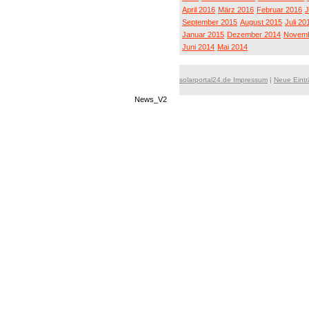
April 2016
März 2016
Februar 2016
J
September 2015
August 2015
Juli 20
Januar 2015
Dezember 2014
Novemb
Juni 2014
Mai 2014
solarportal24.de Impressum
|
Neue Eint
News_V2