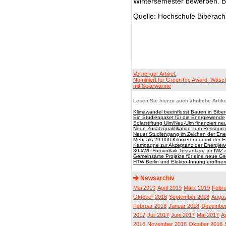
Wintersemester bewerben. Be
Quelle: Hochschule Biberac
Vorheriger Artikel:
Nominiert für GreenTec Award: Wäsc
mit Solarwärme
Lesen Sie hierzu auch ähnliche Artike
Klimawandel beeinflusst Bauen in Bibe
Ein Studienpaket für die Energiewende
Solarstiftung Ulm/Neu-Ulm finanziert ne
Neue Zusatzqualifikation zum Ressourc
Neuer Studiengang im Zeichen der En
Mehr als 29.000 Kilometer nur mit der 
Kampagne zur Akzeptanz der Energie
30 kWh Fotovoltaik-Testanlage für IWZ
Gemeinsame Projekte für eine neue Ge
HTW Berlin und Elektro-Innung eröffne
Newsarchiv
Mai 2019
April 2019
März 2019
Febru
Oktober 2018
September 2018
Augus
Februar 2018
Januar 2018
Dezember
2017
Juli 2017
Juni 2017
Mai 2017
Ap
2016
November 2016
Oktober 2016