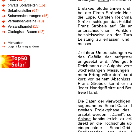
Planer
(42)
private Solarseiten
(15)
Bretzkes Studentinnen und
Solarhersteller
(64)
bei der Firma Ströbele Hol
Solarversicherungen
(15)
die Lupe. Carsten Reichman
Verbände/Vereine
(13)
Strölzle schlugen das Feldla
Franz Ströbele auf. Sie an
Versandhandel
(15)
unterschiedlichen Punk
Ökologisch Bauen
(12)
beispielsweise an der Tur
Leistung zu erfassen und
Mitmachen
messen.
Login / Eintrag ändern
Ziel ihrer Untersuchungen w
das Gefälle der aufgestau
umgesetzt wird. „Wie gut f
Reichmann die Aufgabe vere
wochenlangen Messungen br
mehr Ertrag wäre drin“, so d
kurz vor seinem Abschluss
Franz Ströbele kennt er n
Jeder Handgriff sitzt und Be
freie Hand.
Die Daten der vierwöchigen
sogenanntes Smart-Case. D
zweiten Projektphase des F
ersetzt werden. „Damit“, s
Anlage
kontinuierlich zu er
direkt an die Hochschule üb
eingerichtete - Smart-Gri