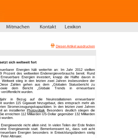
Diesen Artikel ausdrucken
etzt sich weltweit fort
erbarer Energien hält weiterhin an: Im Jahr 2012 stellten
19 Prozent des weltweiten Endenergieverbrauchs bereit. Rund
 Erneuerbare Energien investiert, knapp die Hälfte davon in
 Weltweit stieg in den letzten zwei Jahren insbesondere der
iese Zahlen gehen aus dem „Globalen Statusbericht zu
sowie dem Bericht „Globale Trends in erneuerbare
 veröffentlicht wurden.
hr in Bezug auf die Neuinstallationen erneuerbarer
it wurden 115 Gigawatt hinzugebaut, dies entsprach mehr als
ierten Stromerzeugungskapazitäten. In den letzten zwei Jahren
l an installierter
Photovoltaik
Besonders deutlich stiegen die
Sie erreichten 112 Milliarden US-Dollar gegenüber 132 Milliarden
rt wurden.
Energiewende nicht allein sind. In vielen Teilen der Erde finden
 eine Energiewende statt. Bemerkenswert ist,, dass seit acht
rneuerbare Energien besonders in Entwicklungsländern stetig
Peter Altmaier.