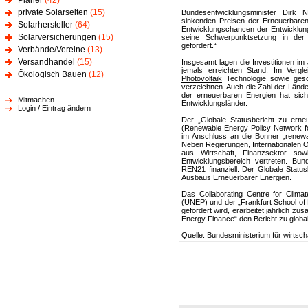
Planer
(42)
private Solarseiten
(15)
Bundesentwicklungsminister Dirk Ni
sinkenden Preisen der Erneuerbaren 
Solarhersteller
(64)
Entwicklungschancen der Entwicklun
Solarversicherungen
(15)
seine Schwerpunktsetzung in der 
gefördert.“
Verbände/Vereine
(13)
Versandhandel
(15)
Insgesamt lagen die Investitionen im
jemals erreichten Stand. Im Vergl
Ökologisch Bauen
(12)
Photovoltaik
Technologie sowie ges
verzeichnen. Auch die Zahl der Länder
der erneuerbaren Energien hat sich 
Mitmachen
Entwicklungsländer.
Login / Eintrag ändern
Der „Globale Statusbericht zu erne
(Renewable Energy Policy Network fo
im Anschluss an die Bonner „renewab
Neben Regierungen, Internationalen O
aus Wirtschaft, Finanzsektor sow
Entwicklungsbereich vertreten. Bun
REN21 finanziell. Der Globale Statu
Ausbaus Erneuerbarer Energien.
Das Collaborating Centre for Cli
(UNEP) und der „Frankfurt School o
gefördert wird, erarbeitet jährlich
Energy Finance“ den Bericht zu globa
Quelle: Bundesministerium für wirtsc