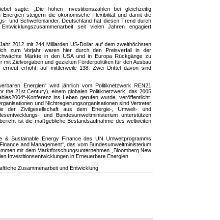
ebel sagte: „Die hohen Investitionszahlen bei gleichzeitig
Energien steigern die ökonomische Flexibilität und damit die
gs- und Schwellenländer. Deutschland hat diesen Trend durch
Entwicklungszusammenarbeit seit vielen Jahren engagiert
 Jahr 2012 mit 244 Milliarden US-Dollar auf dem zweithöchsten
eich zum Vorjahr waren hier durch den Preisverfall in der
chwächte Märkte in den USA und in Europa Rückgänge zu
 mit Zielvorgaben und gezielten Förderpolitiken für den Ausbau
erneut erhöht, auf mittlerweile 138. Zwei Drittel davon sind
uerbaren Energien“ wird jährlich vom Politiknetzwerk REN21
r the 21st Century), einem globalen Politiknetzwerk, das 2005
les2004“-Konferenz ins Leben gerufen wurde, veröffentlicht.
rganisationen und Nichtregierungsorganisationen sind Vertreter
ie der Zivilgesellschaft aus dem Energie-, Umwelt- und
desentwicklungs- und Bundesumweltministerium unterstützen
sbericht ist die maßgebliche Bestandsaufnahme des weltweiten
mate & Sustainable Energy Finance des UN Umweltprogramms
f Finance and Management“, das vom Bundesumweltministerium
 zusammen mit dem Marktforschungsunternehmen „Bloomberg New
len Investitionsentwicklungen in Erneuerbare Energien.
haftliche Zusammenarbeit und Entwicklung