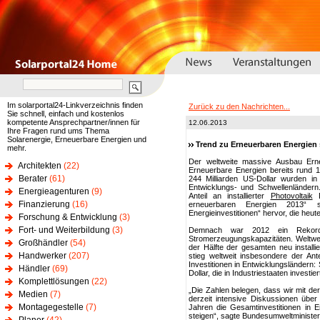
Im solarportal24-Linkverzeichnis finden
Zurück zu den Nachrichten...
Sie schnell, einfach und kostenlos
kompetente Ansprechpartner/innen für
12.06.2013
Ihre Fragen rund ums Thema
Solarenergie, Erneuerbare Energien und
Trend zu Erneuerbaren Energien s
mehr.
Der weltweite massive Ausbau Erneu
Architekten
(22)
Erneuerbare Energien bereits rund 
Berater
(61)
244 Milliarden US-Dollar wurden in
Entwicklungs- und Schwellenländern.
Energieagenturen
(9)
Anteil an installierter
Photovoltaik
D
Finanzierung
(16)
erneuerbaren Energien 2013“ 
Energieinvestitionen“ hervor, die heute
Forschung & Entwicklung
(3)
Fort- und Weiterbildung
(3)
Demnach war 2012 ein Rekordja
Stromerzeugungskapazitäten. Weltwe
Großhändler
(54)
der Hälfte der gesamten neu install
Handwerker
(207)
stieg weltweit insbesondere der Antei
Investitionen in Entwicklungsländern: 
Händler
(69)
Dollar, die in Industriestaaten investie
Komplettlösungen
(22)
„Die Zahlen belegen, dass wir mit der 
Medien
(7)
derzeit intensive Diskussionen über
Montagegestelle
(7)
Jahren die Gesamtinvestitionen in E
steigen“, sagte Bundesumweltminister 