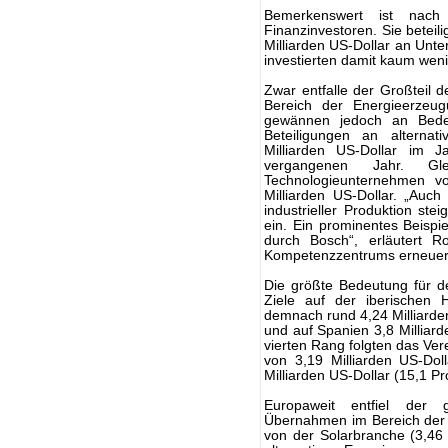
Bemerkenswert ist nac
Finanzinvestoren. Sie betei
Milliarden US-Dollar an Unt
investierten damit kaum weni
Zwar entfalle der Großteil
Bereich der Energieerzeug
gewännen jedoch an Bedeu
Beteiligungen an alterna
Milliarden US-Dollar im J
vergangenen Jahr. Glei
Technologieunternehmen vo
Milliarden US-Dollar. „Auc
industrieller Produktion ste
ein. Ein prominentes Beispi
durch Bosch“, erläutert R
Kompetenzzentrums erneuer
Die größte Bedeutung für d
Ziele auf der iberischen H
demnach rund 4,24 Milliard
und auf Spanien 3,8 Milliard
vierten Rang folgten das Ve
von 3,19 Milliarden US-Dol
Milliarden US-Dollar (15,1 P
Europaweit entfiel der 
Übernahmen im Bereich der W
von der Solarbranche (3,46 