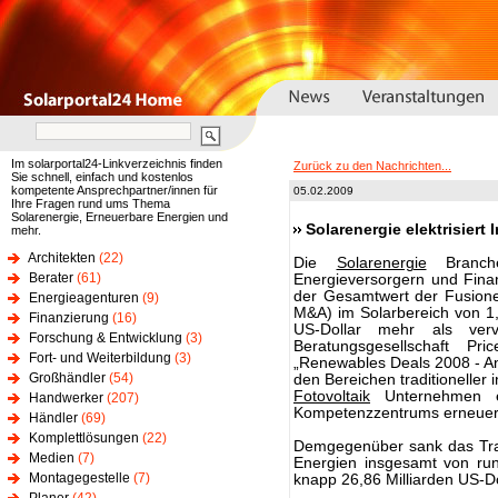
Im solarportal24-Linkverzeichnis finden
Zurück zu den Nachrichten...
Sie schnell, einfach und kostenlos
kompetente Ansprechpartner/innen für
05.02.2009
Ihre Fragen rund ums Thema
Solarenergie, Erneuerbare Energien und
Solarenergie elektrisiert
mehr.
Architekten
(22)
Die
Solarenergie
Branche
Berater
(61)
Energieversorgern und Fina
der Gesamtwert der Fusione
Energieagenturen
(9)
M&A) im Solarbereich von 1,1
Finanzierung
(16)
US-Dollar mehr als vervi
Forschung & Entwicklung
(3)
Beratungsgesellschaft P
Fort- und Weiterbildung
(3)
„Renewables Deals 2008 - A
Großhändler
(54)
den Bereichen traditioneller 
Fotovoltaik
Unternehmen ei
Handwerker
(207)
Kompetenzzentrums erneuer
Händler
(69)
Komplettlösungen
(22)
Demgegenüber sank das Tra
Medien
(7)
Energien insgesamt von run
Montagegestelle
(7)
knapp 26,86 Milliarden US-Do