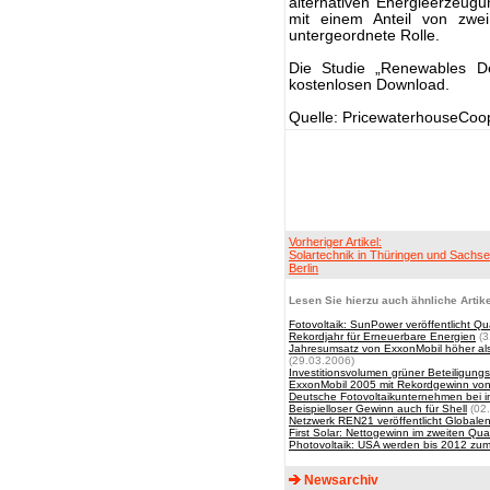
alternativen Energieerzeugun
mit einem Anteil von zwe
untergeordnete Rolle.
Die Studie „Renewables D
kostenlosen Download.
Quelle: PricewaterhouseCo
Vorheriger Artikel:
Solartechnik in Thüringen und Sachse
Berlin
Lesen Sie hierzu auch ähnliche Artike
Fotovoltaik: SunPower veröffentlicht Qu
Rekordjahr für Erneuerbare Energien
(3
Jahresumsatz von ExxonMobil höher als
(29.03.2006)
Investitionsvolumen grüner Beteiligung
ExxonMobil 2005 mit Rekordgewinn von 3
Deutsche Fotovoltaikunternehmen bei i
Beispielloser Gewinn auch für Shell
(02.
Netzwerk REN21 veröffentlicht Globale
First Solar: Nettogewinn im zweiten Quar
Photovoltaik: USA werden bis 2012 zum 
Newsarchiv