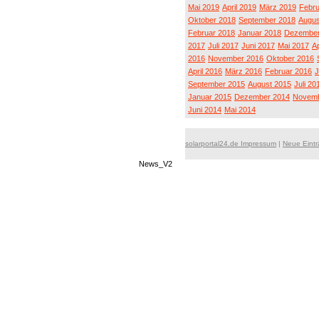
Mai 2019
April 2019
März 2019
Febru
Oktober 2018
September 2018
Augus
Februar 2018
Januar 2018
Dezember
2017
Juli 2017
Juni 2017
Mai 2017
Ap
2016
November 2016
Oktober 2016
April 2016
März 2016
Februar 2016
J
September 2015
August 2015
Juli 20
Januar 2015
Dezember 2014
Novemb
Juni 2014
Mai 2014
solarportal24.de Impressum
|
Neue Eint
News_V2