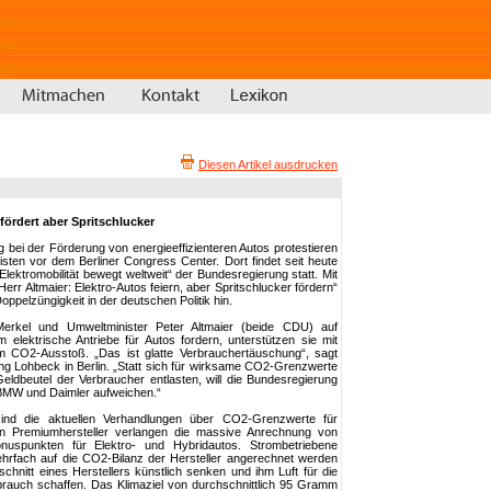
Diesen Artikel ausdrucken
fördert aber Spritschlucker
 bei der Förderung von energieeffizienteren Autos protestieren
isten vor dem Berliner Congress Center. Dort findet seit heute
Elektromobilität bewegt weltweit“ der Bundesregierung statt. Mit
r Altmaier: Elektro-Autos feiern, aber Spritschlucker fördern“
oppelzüngigkeit in der deutschen Politik hin.
erkel und Umweltminister Peter Altmaier (beide CDU) auf
m elektrische Antriebe für Autos fordern, unterstützen sie mit
hem CO2-Ausstoß. „Das ist glatte Verbrauchertäuschung“, sagt
 Lohbeck in Berlin. „Statt sich für wirksame CO2-Grenzwerte
eldbeutel der Verbraucher entlasten, will die Bundesregierung
 BMW und Daimler aufweichen.“
ind die aktuellen Verhandlungen über CO2-Grenzwerte für
n Premiumhersteller verlangen die massive Anrechnung von
nuspunkten für Elektro- und Hybridautos. Strombetriebene
hrfach auf die CO2-Bilanz der Hersteller angerechnet werden
nitt eines Herstellers künstlich senken und ihm Luft für die
rauch schaffen. Das Klimaziel von durchschnittlich 95 Gramm