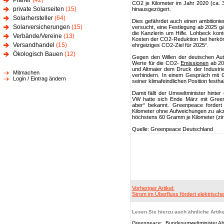
Planer
(42)
CO2 je Kilometer im Jahr 2020 (ca. 3
private Solarseiten
(15)
hinausgezögert.
Solarhersteller
(64)
Dies gefährdet auch einen ambitioni
Solarversicherungen
(15)
versucht, eine Festlegung ab 2025 gä
die Kanzlerin um Hilfe. Lohbeck konte
Verbände/Vereine
(13)
Kosten der CO2-Reduktion bei herköm
Versandhandel
(15)
ehrgeiziges CO2-Ziel für 2025“.
Ökologisch Bauen
(12)
Gegen den Willen der deutschen Aut
Werte für die CO2-
Emissionen
ab 20
und Altmaier dem Druck der Industri
Mitmachen
verhindern. In einem Gespräch mit G
Login / Eintrag ändern
seiner klimafeindlichen Position festha
Damit fällt der Umweltminister hinter
VW hatte sich Ende März mit Gree
aber“ bekannt. Greenpeace forder
Kilometer ohne Aufweichungen zu akz
höchstens 60 Gramm je Kilometer (zir
Quelle: Greenpeace Deutschland
Vorheriger Artikel:
Strom im Überfluss fördert elektrische 
Lesen Sie hierzu auch ähnliche Artike
Greenpeace: „Bundesumweltminister Alt