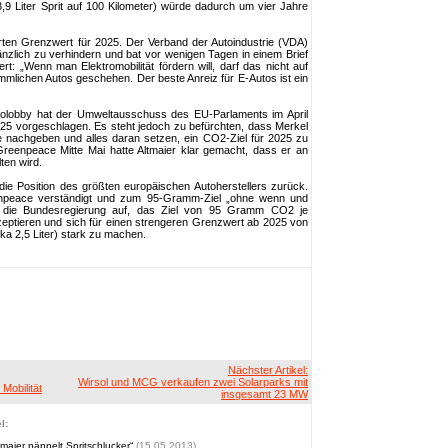
,9 Liter Sprit auf 100 Kilometer) würde dadurch um vier Jahre
erten Grenzwert für 2025. Der Verband der Autoindustrie (VDA)
nzlich zu verhindern und bat vor wenigen Tagen in einem Brief
rt: „Wenn man Elektromobilität fördern will, darf das nicht auf
mlichen Autos geschehen. Der beste Anreiz für E-Autos ist ein
olobby hat der Umweltausschuss des EU-Parlaments im April
25 vorgeschlagen. Es steht jedoch zu befürchten, dass Merkel
e nachgeben und alles daran setzen, ein CO2-Ziel für 2025 zu
reenpeace Mitte Mai hatte Altmaier klar gemacht, dass er an
lten wird.
 die Position des größten europäischen Autoherstellers zurück.
npeace verständigt und zum 95-Gramm-Ziel „ohne wenn und
t die Bundesregierung auf, das Ziel von 95 Gramm CO2 je
eptieren und sich für einen strengeren Grenzwert ab 2025 von
ka 2,5 Liter) stark zu machen.
Nächster Artikel:
Wirsol und MCG verkaufen zwei Solarparks mit
Mobilität
insgesamt 23 MW
l:
maier päppelt Spritschlucker“
(15.05.2013)