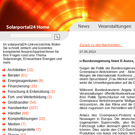
Im solarportal24-Linkverzeichnis finden
Zurück zu den Nachrichten...
Sie schnell, einfach und kostenlos
kompetente Ansprechpartner/innen für
27.05.2013
Ihre Fragen rund ums Thema
Solarenergie, Erneuerbare Energien und
Bundesregierung feiert E-Autos, 
mehr.
Gegen die Politik der Bundesregierung
Architekten
(22)
Greenpeace-Aktivistinnen und - Aktiv
Berater
(61)
Morgen die internationale Konferenz „
einem Spruchband „Frau Merkel und Her
Energieagenturen
(9)
weist die Umweltorganisation auf die D
Finanzierung
(16)
Während Bundeskanzlerin Angela M
Forschung & Entwicklung
(3)
Veranstaltungen öffentlichkeitswirksa
Fort- und Weiterbildung
(3)
ihrer Politik Spritschlucker mit ho
Greenpeace Verkehrsexperte Wolfgang
Großhändler
(54)
einzusetzen, die das Klima und die G
Handwerker
(207)
diese zugunsten von Herstellern wie
Händler
(69)
Anlass des Greenpeace-Protests s
Komplettlösungen
(22)
Neuwagen in Europa. Die deutsche
sogenannten Supercredits, also Bo
Medien
(7)
Fahrzeuge sollen demnach gleich me
Montagegestelle
(7)
können. Dies würde den CO2-Durchsch
Produktion von Autos mit hohem Verb