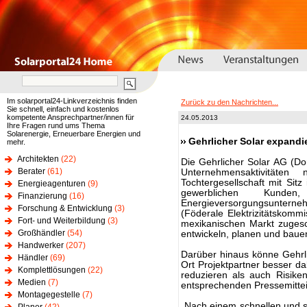
Im solarportal24-Linkverzeichnis finden
Zurück zu den Nachrichten...
Sie schnell, einfach und kostenlos
kompetente Ansprechpartner/innen für
24.05.2013
Ihre Fragen rund ums Thema
Solarenergie, Erneuerbare Energien und
Gehrlicher Solar expandi
mehr.
Architekten
(22)
Die Gehrlicher Solar AG (Do
Berater
(61)
Unternehmensaktivität
Tochtergesellschaft mit Sitz
Energieagenturen
(9)
gewerblichen Kund
Finanzierung
(16)
Energieversorgungsunterne
Forschung & Entwicklung
(3)
(Föderale Elektrizitätskomm
Fort- und Weiterbildung
(3)
mexikanischen Markt zugesc
Großhändler
(54)
entwickeln, planen und baue
Handwerker
(207)
Darüber hinaus könne Gehrli
Händler
(69)
Ort Projektpartner besser da
Komplettlösungen
(22)
reduzieren als auch Risike
Medien
(7)
entsprechenden Pressemittei
Montagegestelle
(7)
„Nach einem schnellen und se