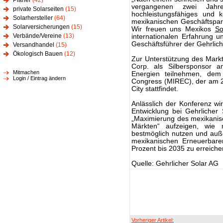
Planer
(42)
vergangenen zwei Jahre
private Solarseiten
(15)
hochleistungsfähiges und k
Solarhersteller
(64)
mexikanischen Geschäftspart
Solarversicherungen
(15)
Wir freuen uns Mexikos
So
Verbände/Vereine
(13)
internationalen Erfahrung un
Geschäftsführer der Gehrlich
Versandhandel
(15)
Ökologisch Bauen
(12)
Zur Unterstützung des Markte
Corp. als Silbersponsor 
Mitmachen
Energien teilnehmen, dem
Login / Eintrag ändern
Congress (MIREC), der am 2
City stattfindet.
Anlässlich der Konferenz wi
Entwicklung bei Gehrliche
„Maximierung des mexikanis
Märkten“ aufzeigen, wie 
bestmöglich nutzen und auß
mexikanischen Erneuerbar
Prozent bis 2035 zu erreiche
Quelle: Gehrlicher Solar AG
Vorheriger Artikel: