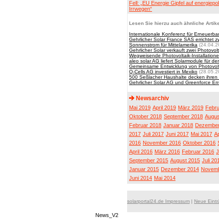
Fell: „EU Energie Gipfel auf energiepol
Irrwegen“
Lesen Sie hierzu auch ähnliche Artike
Internationale Konferenz für Erneuerba
Gehrlicher Solar France SAS errichtet 
Sonnenstrom für Mittelamerika
(24.04.2
Gehrlicher Solar verkauft zwei Photovolt
Wegweisende Photovoltaik-Installatione
aleo solar AG liefert Solarmodule für d
Gemeinsame Entwicklung von Photovolta
Q-Cells AG investiert in Mexiko
(28.05.2
500 Seßlacher Haushalte decken ihren 
Gehrlicher Solar AG und Greenforce Env
Newsarchiv
Mai 2019
April 2019
März 2019
Febru
Oktober 2018
September 2018
Augus
Februar 2018
Januar 2018
Dezember
2017
Juli 2017
Juni 2017
Mai 2017
Ap
2016
November 2016
Oktober 2016
April 2016
März 2016
Februar 2016
J
September 2015
August 2015
Juli 20
Januar 2015
Dezember 2014
Novemb
Juni 2014
Mai 2014
solarportal24.de Impressum
|
Neue Eint
News_V2