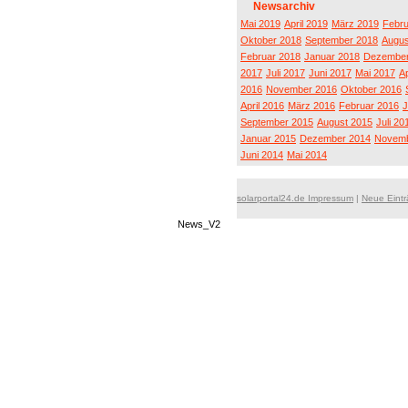
Newsarchiv
Mai 2019
April 2019
März 2019
Febru
Oktober 2018
September 2018
Augus
Februar 2018
Januar 2018
Dezember
2017
Juli 2017
Juni 2017
Mai 2017
Ap
2016
November 2016
Oktober 2016
April 2016
März 2016
Februar 2016
J
September 2015
August 2015
Juli 20
Januar 2015
Dezember 2014
Novemb
Juni 2014
Mai 2014
solarportal24.de Impressum
|
Neue Eint
News_V2