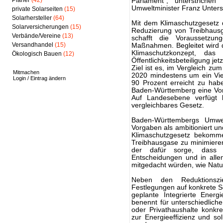
Planer
(42)
Parlament“, unterstrichen
Umweltminister Franz Unterste
private Solarseiten
(15)
Solarhersteller
(64)
Mit dem Klimaschutzgesetz 
Solarversicherungen
(15)
Reduzierung von Treibhaus
Verbände/Vereine
(13)
schafft die Voraussetzu
Versandhandel
(15)
Maßnahmen. Begleitet wird 
Klimaschutzkonzept, das 
Ökologisch Bauen
(12)
Öffentlichkeitsbeteiligung jet
Ziel ist es, im Vergleich zu
Mitmachen
2020 mindestens um ein Vie
Login / Eintrag ändern
90 Prozent erreicht zu hab
Baden-Württemberg eine Vorr
Auf Landesebene verfügt b
vergleichbares Gesetz.
Baden-Württembergs Umwelt
Vorgaben als ambitioniert und
Klimaschutzgesetz bekomme
Treibhausgase zu minimieren
der dafür sorge, dass K
Entscheidungen und in alle
mitgedacht würden, wie Natu
Neben den Reduktionszi
Festlegungen auf konkrete Sc
geplante Integrierte Ener
benennt für unterschiedliche
oder Privathaushalte konkr
zur Energieeffizienz und s