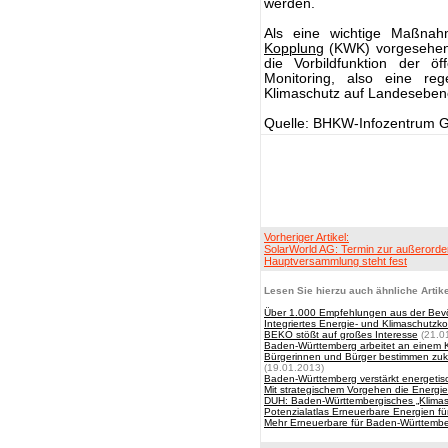
werden.
Als eine wichtige Maßnah
Kopplung
(KWK) vorgesehen.
die Vorbildfunktion der ö
Monitoring, also eine reg
Klimaschutz auf Landesebe
Quelle: BHKW-Infozentrum 
Vorheriger Artikel:
SolarWorld AG: Termin zur außerorde
Hauptversammlung steht fest
Lesen Sie hierzu auch ähnliche Artike
Über 1.000 Empfehlungen aus der Bevö
Integriertes Energie- und Klimaschutzk
BEKO stößt auf großes Interesse
(21.0
Baden-Württemberg arbeitet an einem 
Bürgerinnen und Bürger bestimmen zukü
(19.01.2013)
Baden-Württemberg verstärkt energet
Mit strategischem Vorgehen die Energi
DUH: Baden-Württembergisches „Klimas
Potenzialatlas Erneuerbare Energien f
Mehr Erneuerbare für Baden-Württemb