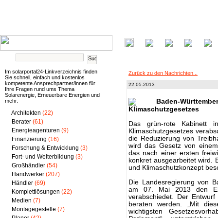
Im solarportal24-Linkverzeichnis finden
Zurück zu den Nachrichten...
Sie schnell, einfach und kostenlos
kompetente Ansprechpartner/innen für
22.05.2013
Ihre Fragen rund ums Thema
Solarenergie, Erneuerbare Energien und
mehr.
Baden-Württe
Klimaschutzgesetzes
Architekten
(22)
Berater
(61)
Das grün-rote Kabinett 
Energieagenturen
(9)
Klimaschutzgesetzes verabsc
die Reduzierung von Treibh
Finanzierung
(16)
wird das Gesetz von einem 
Forschung & Entwicklung
(3)
das nach einer ersten freiwil
Fort- und Weiterbildung
(3)
konkret ausgearbeitet wird. 
Großhändler
(54)
und Klimaschutzkonzept bes
Handwerker
(207)
Die Landesregierung von Ba
Händler
(69)
am 07. Mai 2013 den Ent
Komplettlösungen
(22)
verabschiedet. Der Entwur
Medien
(7)
beraten werden. „Mit die
Montagegestelle
(7)
wichtigsten Gesetzesvorha