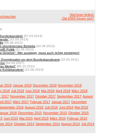
Nächster Artikel:
Technischer
„Die EWS freuen sich“
l:
 Bundeskanzlerin
(07.03.2013)
wende“
(22.03.2013)
lig
(06.09.2012)
 stromintensive Betriebe
(02.08.2013)
ifft Politik
(11.06.2013)
-Gesetze“: Wer aussteigt, muss auch richtig einsteigen!
es Energiepaket vor dem Bundeskanzleramt
(15.04.2011)
ntur
(04.06.2007)
rau Merkel!“
(06.10.2011)
r Kohlekanzlerin“
(12.06.2013)
ar 2019
Januar 2019
Dezember 2018
November 2018
t 2018
Juli 2018
Juni 2018
Mai 2018
April 2018
März 2018
 2017
November 2017
Oktober 2017
September 2017
August
ril 2017
März 2017
Februar 2017
Januar 2017
Dezember
September 2016
August 2016
Juli 2016
Juni 2016
Mai 2016
anuar 2016
Dezember 2015
November 2015
Oktober 2015
15
Juni 2015
Mai 2015
April 2015
März 2015
Februar 2015
er 2014
Oktober 2014
September 2014
August 2014
Juli 2014