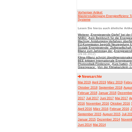
Vorheriger Artikel:
Masterstudiengang Energieeffizienz 
Systeme
Lesen Sie hierzu auch ähnliche Artike
Weiterer „Energiewende-Gipfel“ bei der
NABU: „Kein Beinbruch für die Energie
Machnig: Antidumping-Verfahren überfäl
EU-Kommission begrüßt Neuregelung für
Soziale Energiewende: Zivilgesellschaft tr
Bilanz zum Jahrestag der „Energiewende
(29.06.2012)
Klima-Allianz schnürt überdimensional
BEE kritisiert Internationale Energieage
Photovoltaik-Förderung: „Kurs halten, F
Greenpeace: „Von der Klimakanzlerin zu
Newsarchiv
Mai 2019
April 2019
März 2019
Febru
Oktober 2018
September 2018
Augus
Februar 2018
Januar 2018
Dezember
2017
Juli 2017
Juni 2017
Mai 2017
Ap
2016
November 2016
Oktober 2016
April 2016
März 2016
Februar 2016
J
September 2015
August 2015
Juli 20
Januar 2015
Dezember 2014
Novemb
Juni 2014
Mai 2014