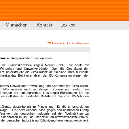
Diesen Artikel ausdrucken
eine sozial gerechte Energiewende
en bei Bundeskanzlerin Angela Merkel (CDU), die heute mit
n Wirtschaft und Umweltverbänden über die Gestaltung der
rt, unterstreicht die klima-allianz deutschland ihren 8-Punkte
chzeitig das Beihilfeverfahren der EU-Kommission wegen der
orums Umwelt und Entwicklung und Sprecher der klima-allianz
 EU-Kommission nach jahrelangem Zögern nun endlich ein
d wegen der umfangreichen Netzentgelt-Befreiungen für die
sion stuft das als unerlaubte Beihilfe in Höhe von 805 Millionen
 „Genau dasselbe gilt im Prinzip auch für die umfangreichen
lage. Es ist bezeichnend, dass gegen den unstillbaren Drang
offensiven der deutschen Industrie auf den Weltmärkten zu
 einschreiten muss. Die unsoziale und umweltfeindliche Praxis,
 der deutschen Industrie auf Billigniveau heruntersubventioniert,