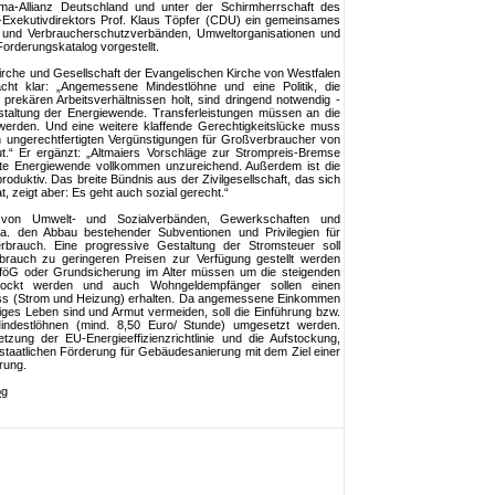
lima-Allianz Deutschland und unter der Schirmherrschaft des
Exekutivdirektors Prof. Klaus Töpfer (CDU) ein gemeinsames
l- und Verbraucherschutzverbänden, Umweltorganisationen und
orderungskatalog vorgestellt.
r Kirche und Gesellschaft der Evangelischen Kirche von Westfalen
cht klar: „Angemessene Mindestlöhne und eine Politik, die
ekären Arbeitsverhältnissen holt, sind dringend notwendig -
estaltung der Energiewende. Transferleistungen müssen an die
werden. Und eine weitere klaffende Gerechtigkeitslücke muss
 ungerechtfertigten Vergünstigungen für Großverbraucher von
“ Er ergänzt: „Altmaiers Vorschläge zur Strompreis-Bremse
chte Energiewende vollkommen unzureichend. Außerdem ist die
duktiv. Das breite Bündnis aus der Zivilgesellschaft, das sich
t, zeigt aber: Es geht auch sozial gerecht.“
 von Umwelt- und Sozialverbänden, Gewerkschaften und
u.a. den Abbau bestehender Subventionen und Privilegien für
erbrauch. Eine progressive Gestaltung der Stromsteuer soll
brauch zu geringeren Preisen zur Verfügung gestellt werden
BAföG oder Grundsicherung im Alter müssen um die steigenden
estockt werden und auch Wohngeldempfänger sollen einen
ss (Strom und Heizung) erhalten. Da angemessene Einkommen
ges Leben sind und Armut vermeiden, soll die Einführung bzw.
ndestlöhnen (mind. 8,50 Euro/ Stunde) umgesetzt werden.
zung der EU-Energieeffizienzrichtlinie und die Aufstockung,
 staatlichen Förderung für Gebäudesanierung mit dem Ziel einer
erung.
og