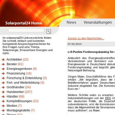
Im solarportal24-Linkverzeichnis finden
Zurück zu den Nachrichten...
Sie schnell, einfach und kostenlos
kompetente Ansprechpartner/innen für
07.03.2013
Ihre Fragen rund ums Thema
Solarenergie, Erneuerbare Energien und
8-Punkte Forderungskatalog für 
mehr.
Anlässlich des Energiespitzentreff
Architekten
(22)
Vertreterinnen und Vertretern vo
Berater
(61)
Energiewende in Deutschland diskutie
Forderungskatalog und begrüßt glei
Energieagenturen
(9)
Netzentgelt-Befreiung.
Finanzierung
(16)
Jürgen Maier, Geschäftsführer des F
Forschung & Entwicklung
(3)
erklärt: „Wir begrüßen, dass die
Fort- und Weiterbildung
(3)
Beihilfeverfahren gegen Deutschlan
Industrie eingeleitet hat. Die Kommis
Großhändler
(54)
Euro ein.“
Handwerker
(207)
Weitere Schritte seien zu erwarten:
Händler
(69)
Industriebefreiungen von der
EEG
Um
Komplettlösungen
(22)
der deutschen Politik, die Export
subventionieren, erst die Kommission
Medien
(7)
dass die Allgemeinheit die Strompreise
Montagegestelle
(7)
muss aufhören“, so Maier.