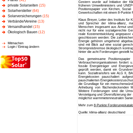
Planer
(42)
Gestern wurde auf Initiative der K
private Solarseiten
(15)
früheren Umweltministers und UNEP-
Positionspapier von Kirchen, Sozia
Solarhersteller
(64)
Gewerkschaften mit einem 8-Punkte F
Solarversicherungen
(15)
Klaus Breyer, Leiter des Instituts fü
Verbände/Vereine
(13)
und Sprecher der klima-allianz, ma
Versandhandel
(15)
Menschen insgesamt aus Armut und pr
nicht nur für eine sozialgerechte G
Ökologisch Bauen
(12)
reale Kostenentwicklung angepasst 
geschlossen werden: Die zahlreichen
Energie gehören umgehend abgebaut.
Mitmachen
sind mit Blick auf eine sozial gere
Login / Eintrag ändern
Strompreisbremse ökologisch kontrapro
hinter die acht Forderungen gestellt ha
Das gemeinsame Positionspapier
Verbraucherorganisationen fordert 
fossile Energieträger und Energiev
geprüft werden, damit ein Grundver
kann. Sozialtransfers wie ALG II, 
Energiekosten pauschaliert aufg
pauschalierten Energiekostenzuschu
die Grundlage für ein menschenwürdi
Anhebung von flächendeckenden Mi
Weitere Forderungen sind die Umset
Verstetigung und Diversifizierung der
möglichst warmmietenneutralen Sani
Mehr zum
8-Punkte Forderungskatal
Quelle: klima-allianz deutschland