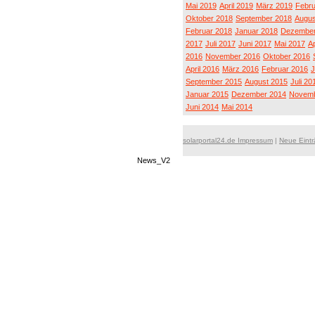
Mai 2019
April 2019
März 2019
Febru
Oktober 2018
September 2018
Augus
Februar 2018
Januar 2018
Dezember
2017
Juli 2017
Juni 2017
Mai 2017
Ap
2016
November 2016
Oktober 2016
April 2016
März 2016
Februar 2016
J
September 2015
August 2015
Juli 20
Januar 2015
Dezember 2014
Novemb
Juni 2014
Mai 2014
solarportal24.de Impressum
|
Neue Eint
News_V2