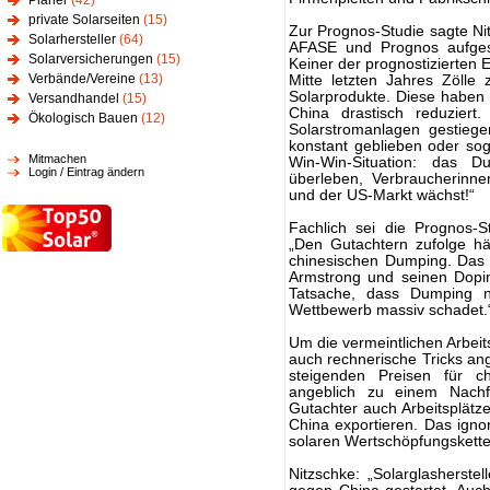
Planer
(42)
private Solarseiten
(15)
Zur Prognos-Studie sagte Nit
Solarhersteller
(64)
AFASE und Prognos aufgest
Solarversicherungen
(15)
Keiner der prognostizierten E
Verbände/Vereine
(13)
Mitte letzten Jahres Zölle
Solarprodukte. Diese haben
Versandhandel
(15)
China drastisch reduziert.
Ökologisch Bauen
(12)
Solarstromanlagen gestieg
konstant geblieben oder sog
Mitmachen
Win-Win-Situation: das 
Login / Eintrag ändern
überleben, Verbraucherinn
und der US-Markt wächst!“
Fachlich sei die Prognos-St
„Den Gutachtern zufolge hä
chinesischen Dumping. Das 
Armstrong und seinen Dopin
Tatsache, dass Dumping n
Wettbewerb massiv schadet.
Um die vermeintlichen Arbeit
auch rechnerische Tricks a
steigenden Preisen für c
angeblich zu einem Nachf
Gutachter auch Arbeitsplätze
China exportieren. Das ign
solaren Wertschöpfungskette
Nitzschke: „Solarglasherste