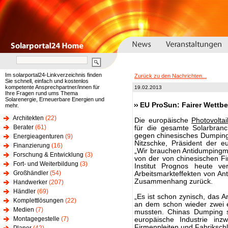
Im solarportal24-Linkverzeichnis finden
Zurück zu den Nachrichten...
Sie schnell, einfach und kostenlos
kompetente Ansprechpartner/innen für
19.02.2013
Ihre Fragen rund ums Thema
Solarenergie, Erneuerbare Energien und
EU ProSun: Fairer Wettbe
mehr.
Architekten
(22)
Die europäische
Photovoltai
Berater
(61)
für die gesamte Solarbra
gegen chinesisches Dumping e
Energieagenturen
(9)
Nitzschke, Präsident der eu
Finanzierung
(16)
„Wir brauchen Antidumpingm
Forschung & Entwicklung
(3)
von der von chinesischen F
Fort- und Weiterbildung
(3)
Institut Prognos heute ver
Großhändler
(54)
Arbeitsmarkteffekten von A
Zusammenhang zurück.
Handwerker
(207)
Händler
(69)
„Es ist schon zynisch, das 
Komplettlösungen
(22)
an dem schon wieder zwei e
Medien
(7)
mussten. Chinas Dumping s
Montagegestelle
(7)
europäische Industrie i
Firmenpleiten und Fabriksch