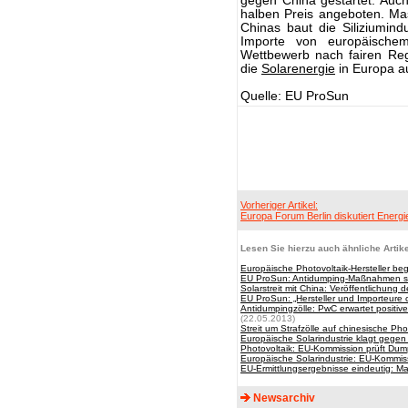
gegen China gestartet. Auc
halben Preis angeboten. Ma
Chinas baut die Siliziumin
Importe von europäischem 
Wettbewerb nach fairen Rege
die
Solarenergie
in Europa a
Quelle: EU ProSun
Vorheriger Artikel:
Europa Forum Berlin diskutiert Energ
Lesen Sie hierzu auch ähnliche Artike
Europäische Photovoltaik-Hersteller 
EU ProSun: Antidumping-Maßnahmen sic
Solarstreit mit China: Veröffentlichung 
EU ProSun: „Hersteller und Importeure
Antidumpingzölle: PwC erwartet positive
(22.05.2013)
Streit um Strafzölle auf chinesische Pho
Europäische Solarindustrie klagt gegen
Photovoltaik: EU-Kommission prüft Du
Europäische Solarindustrie: EU-Kommiss
EU-Ermittlungsergebnisse eindeutig: M
Newsarchiv