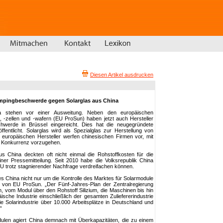
Diesen Artikel ausdrucken
mpingbeschwerde gegen Solarglas aus China
a stehen vor einer Ausweitung. Neben den europäischen
 -zellen und -wafern (EU ProSun) haben jetzt auch Hersteller
hwerde in Brüssel eingereicht. Dies hat die neugegründete
ffentlicht. Solarglas wird als Spezialglas zur Herstellung von
europäischen Hersteller werfen chinesischen Firmen vor, mit
 Konkurrenz vorzugehen.
aus China deckten oft nicht einmal die Rohstoffkosten für die
einer Pressemitteilung. Seit 2010 habe die Volksrepublik China
 EU trotz stagnierender Nachfrage verdreifachen können.
 es China nicht nur um die Kontrolle des Marktes für Solarmodule
t von EU ProSun. „Der Fünf-Jahres-Plan der Zentralregierung
ein, vom Modul über den Rohstoff Silizium, die Maschinen bis hin
sche Industrie einschließlich der gesamten Zuliefererindustrie
e Solarindustrie über 10.000 Arbeitsplätze in Deutschland und
“
ulen agiert China demnach mit Überkapazitäten, die zu einem