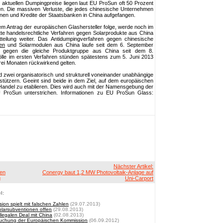
 aktuellen Dumpingpreise liegen laut EU ProSun oft 50 Prozent
en. Die massiven Verluste, die jedes chinesische Unternehmen
nen und Kredite der Staatsbanken in China aufgefangen.
 Antrag der europäischen Glashersteller folge, werde noch im
tte handelsrechtliche Verfahren gegen Solarprodukte aus China
tteilung weiter. Das Antidumpingverfahren gegen chinesische
len
und Solarmodulen aus China laufe seit dem 6. September
en gegen die gleiche Produktgruppe aus China seit dem 8.
lle im ersten Verfahren stünden spätestens zum 5. Juni 2013
drei Monaten rückwirkend gelten.
zwei organisatorisch und strukturell voneinander unabhängige
erstützern. Geeint sind beide in dem Ziel, auf dem europäischen
 Handel zu etablieren. Dies wird auch mit der Namensgebung der
U ProSun unterstrichen. Informationen zu EU ProSun Glass:
Nächster Artikel:
ien
Conergy baut 1,2 MW Photovoltaik-Anlage auf
g
Uni-Carport
l:
ion spielt mit falschen Zahlen
(29.07.2013)
larsubventionen offen
(29.08.2013)
legalen Deal mit China
(02.08.2013)
suchung der Europäischen Kommission
(06.09.2012)