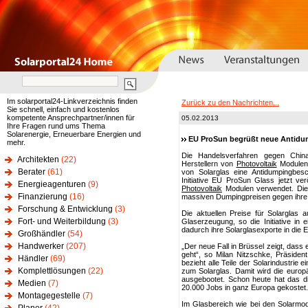
Im solarportal24-Linkverzeichnis finden
Zurück zu den Nachrichten...
Sie schnell, einfach und kostenlos
kompetente Ansprechpartner/innen für
05.02.2013
Ihre Fragen rund ums Thema
Solarenergie, Erneuerbare Energien und
EU ProSun begrüßt neue Antidu
mehr.
Die Handelsverfahren gegen Chin
Architekten
(22)
Herstellern von
Photovoltaik
Modulen,
Berater
(61)
von Solarglas eine Antidumpingbesc
Initiative EU ProSun Glass jetzt verö
Energieagenturen
(9)
Photovoltaik
Modulen verwendet. Die 
Finanzierung
(16)
massiven Dumpingpreisen gegen ihre
Forschung & Entwicklung
(3)
Die aktuellen Preise für Solarglas 
Fort- und Weiterbildung
(3)
Glaserzeugung, so die Initiative in 
dadurch ihre Solarglasexporte in die
Großhändler
(54)
Handwerker
(207)
„Der neue Fall in Brüssel zeigt, dass
geht“, so Milan Nitzschke, Präsiden
Händler
(69)
bezieht alle Teile der Solarindustrie 
Komplettlösungen
(22)
zum Solarglas. Damit wird die europäi
ausgebootet. Schon heute hat das di
Medien
(7)
20.000 Jobs in ganz Europa gekostet.
Montagegestelle
(7)
Im Glasbereich wie bei den Solarmod