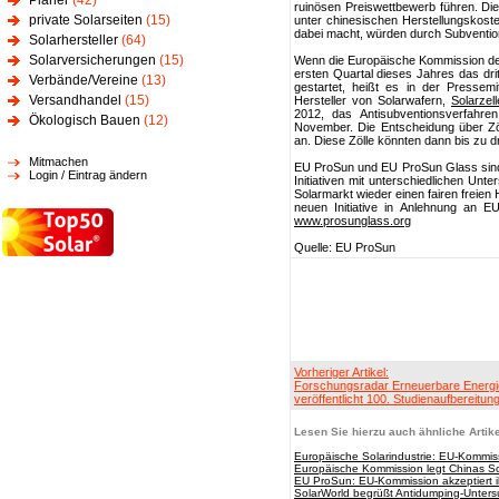
Planer
(42)
ruinösen Preiswettbewerb führen. Die
private Solarseiten
(15)
unter chinesischen Herstellungskost
dabei macht, würden durch Subventio
Solarhersteller
(64)
Solarversicherungen
(15)
Wenn die Europäische Kommission dem
ersten Quartal dieses Jahres das dri
Verbände/Vereine
(13)
gestartet, heißt es in der Pressemi
Versandhandel
(15)
Hersteller von Solarwafern,
Solarzel
2012, das Antisubventionsverfahr
Ökologisch Bauen
(12)
November. Die Entscheidung über Zö
an. Diese Zölle könnten dann bis zu 
Mitmachen
EU ProSun und EU ProSun Glass sind 
Login / Eintrag ändern
Initiativen mit unterschiedlichen Unt
Solarmarkt wieder einen fairen freien
neuen Initiative in Anlehnung an E
www.prosunglass.org
Quelle: EU ProSun
Vorheriger Artikel:
Forschungsradar Erneuerbare Energ
veröffentlicht 100. Studienaufbereitun
Lesen Sie hierzu auch ähnliche Artike
Europäische Solarindustrie: EU-Kommiss
Europäische Kommission legt Chinas So
EU ProSun: EU-Kommission akzeptiert il
SolarWorld begrüßt Antidumping-Unter