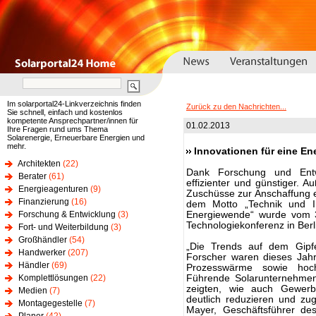
Im solarportal24-Linkverzeichnis finden
Zurück zu den Nachrichten...
Sie schnell, einfach und kostenlos
kompetente Ansprechpartner/innen für
01.02.2013
Ihre Fragen rund ums Thema
Solarenergie, Erneuerbare Energien und
mehr.
Innovationen für eine E
Architekten
(22)
Dank Forschung und Entw
Berater
(61)
effizienter und günstiger. A
Energieagenturen
(9)
Zuschüsse zur Anschaffung
Finanzierung
(16)
dem Motto „Technik und I
Forschung & Entwicklung
(3)
Energiewende“ wurde vom 3
Technologiekonferenz in Berl
Fort- und Weiterbildung
(3)
Großhändler
(54)
„Die Trends auf dem Gipfe
Handwerker
(207)
Forscher waren dieses Jahr
Händler
(69)
Prozesswärme sowie hoche
Komplettlösungen
(22)
Führende Solarunternehmen 
zeigten, wie auch Gewer
Medien
(7)
deutlich reduzieren und zu
Montagegestelle
(7)
Mayer, Geschäftsführer de