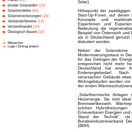
Planer
(42)
Solar).
private Solarseiten
(15)
Solarhersteller
(64)
Höhepunkt der zweitägigen 
Start-Up-Foren, auf denen 
Solarversicherungen
(15)
Konzepte und marktnahe
Verbände/Vereine
(13)
Expertinnen und Experte
Versandhandel
(15)
Bedeutung die regenerati
Ökologisch Bauen
(12)
Beispiel von Österreich und
als in Deutschland genutzt
diskutiert worden.
Mitmachen
Login / Eintrag ändern
Neben der Solarwärme i
Modernisierungsstaus in Deu
für das Gelingen der Energ
entsprechen nicht mehr he
Deutschland hat einen 
Endenergiebedarf. Nach
verursachen Gebäude etwa e
Wohngebäuden wurden vor 19
der ersten Wärmeschutzvero
„Solarthermische Anlagen 
Heizenergie. Sie sind idea
Brennwertkesseln, Wärmep
solchen Hybridheizungen 
Erneuerbaren Energien und 
Stand der Technik“, rät
Bundesindustrieverband De
(BDH).