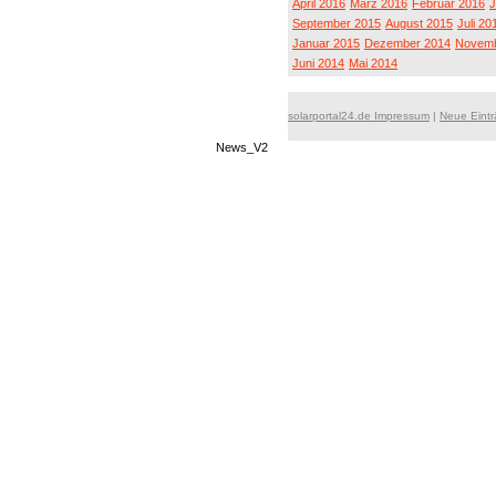
April 2016
März 2016
Februar 2016
J
September 2015
August 2015
Juli 20
Januar 2015
Dezember 2014
Novemb
Juni 2014
Mai 2014
solarportal24.de Impressum
|
Neue Eint
News_V2