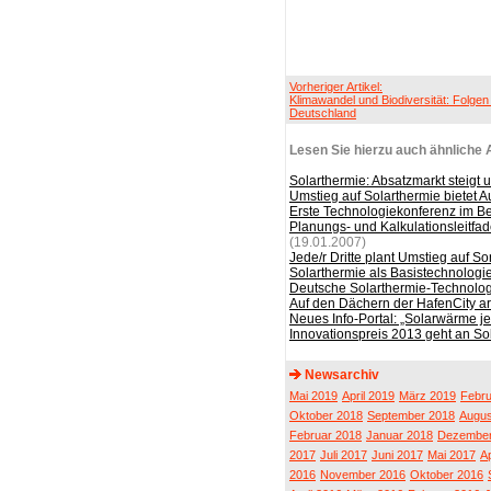
Vorheriger Artikel:
Klimawandel und Biodiversität: Folgen 
Deutschland
Lesen Sie hierzu auch ähnliche A
Solarthermie: Absatzmarkt steigt
Umstieg auf Solarthermie bietet 
Erste Technologiekonferenz im Be
Planungs- und Kalkulationsleitfad
(19.01.2007)
Jede/r Dritte plant Umstieg auf
Solarthermie als Basistechnologi
Deutsche Solarthermie-Technologi
Auf den Dächern der HafenCity ar
Neues Info-Portal: „Solarwärme je
Innovationspreis 2013 geht an Sol
Newsarchiv
Mai 2019
April 2019
März 2019
Febru
Oktober 2018
September 2018
Augus
Februar 2018
Januar 2018
Dezember
2017
Juli 2017
Juni 2017
Mai 2017
Ap
2016
November 2016
Oktober 2016