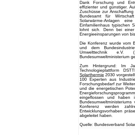
Dank Forschung und Entw
effizienter und günstiger. A
Zuschüsse zur Anschaffun
Bundesamt für Wirtschaf
Solarwärme-Anlagen eine
Einfamilienhaus typischen 
lohnt sich. Denn bei einer
Energieeinsparungen von bis 
Die Konferenz wurde vom Bu
und dem Bundesindustrie
Umwelttechnik e.V.
Bundesumweltministerium ge
Zum Hintergrund: Im J
Technologieplattform DSTT
Solarthermie
2030 vorgestell
100 Experten aus Industrie
Forschungsbedarf zur Weiter
und die energetischen Poten
Energieforschungsprogra
eingeflossen und haben 
Bundesumweltministeriums
Konferenz werden zahlr
Entwicklungsvorhaben präsen
abgeleitet haben.
Quelle: Bundesverband Solar